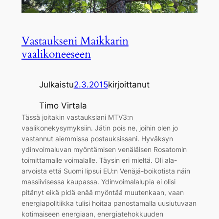
Vastaukseni Maikkarin
vaalikoneeseen
Julkaistu
2.3.2015
kirjoittanut
Timo Virtala
Tässä joitakin vastauksiani MTV3:n
vaalikonekysymyksiin. Jätin pois ne, joihin olen jo
vastannut aiemmissa postauksissani. Hyväksyn
ydinvoimaluvan myöntämisen venäläisen Rosatomin
toimittamalle voimalalle. Täysin eri mieltä. Oli ala-
arvoista että Suomi lipsui EU:n Venäjä-boikotista näin
massiivisessa kaupassa. Ydinvoimalalupia ei olisi
pitänyt eikä pidä enää myöntää muutenkaan, vaan
energiapolitiikka tulisi hoitaa panostamalla uusiutuvaan
kotimaiseen energiaan, energiatehokkuuden