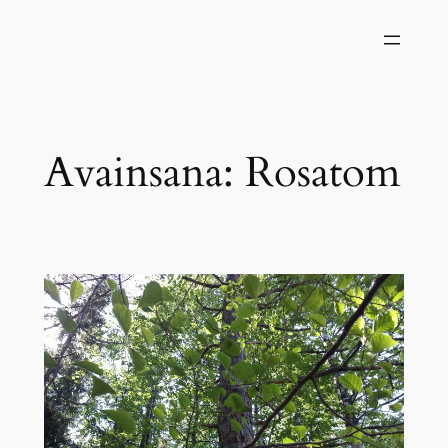
Siirry
sisältöön
Avainsana:
Rosatom