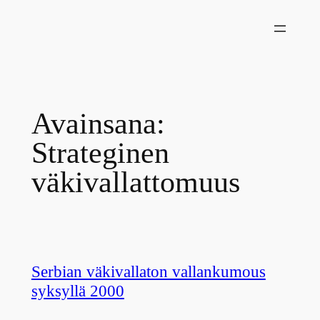
Siirry
sisältöön
Avainsana:
Strateginen
väkivallattomuus
Serbian väkivallaton vallankumous
syksyllä 2000