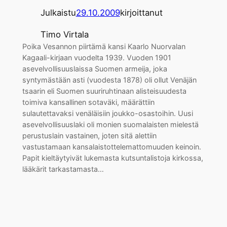
Julkaistu
29.10.2009
kirjoittanut
Timo Virtala
Poika Vesannon piirtämä kansi Kaarlo Nuorvalan
Kagaali-kirjaan vuodelta 1939. Vuoden 1901
asevelvollisuuslaissa Suomen armeija, joka
syntymästään asti (vuodesta 1878) oli ollut Venäjän
tsaarin eli Suomen suuriruhtinaan alisteisuudesta
toimiva kansallinen sotaväki, määrättiin
sulautettavaksi venäläisiin joukko-osastoihin. Uusi
asevelvollisuuslaki oli monien suomalaisten mielestä
perustuslain vastainen, joten sitä alettiin
vastustamaan kansalaistottelemattomuuden keinoin.
Papit kieltäytyivät lukemasta kutsuntalistoja kirkossa,
lääkärit tarkastamasta…