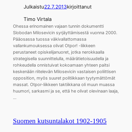
Julkaistu
22.7.2013
kirjoittanut
Timo Virtala
Ohessa erinomainen vajaan tunnin dokumentti
Slobodan Milosevicin syrjäyttämisestä vuonna 2000.
Pääosassa tuossa väkivallattomassa
vallankumouksessa olivat Otpor! -liikkeen
perustaneet opiskelijanuoret, jotka nerokkaalla
strategisella suunnittelulla, määrätietoisuudella ja
rohkeudella onnistuivat kokoamaan yhteen paitsi
keskenään riitelevän Milosevicin vastaisen poliittisen
opposition, myös suuret politiikkaan tyytymättömät
massat. Otpor-liikkeen taktiikkana oli muun muassa
huumori, sarkasmi ja se, että he olivat olevinaan laaja,
…
Suomen kutsuntalakot 1902-1905