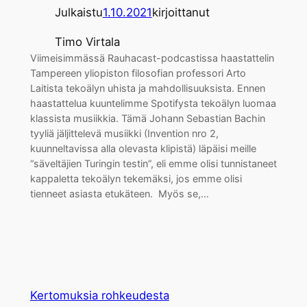
Julkaistu
1.10.2021
kirjoittanut
Timo Virtala
Viimeisimmässä Rauhacast-podcastissa haastattelin
Tampereen yliopiston filosofian professori Arto
Laitista tekoälyn uhista ja mahdollisuuksista. Ennen
haastattelua kuuntelimme Spotifysta tekoälyn luomaa
klassista musiikkia. Tämä Johann Sebastian Bachin
tyyliä jäljittelevä musiikki (Invention nro 2,
kuunneltavissa alla olevasta klipistä) läpäisi meille
“säveltäjien Turingin testin”, eli emme olisi tunnistaneet
kappaletta tekoälyn tekemäksi, jos emme olisi
tienneet asiasta etukäteen. Myös se,…
Kertomuksia rohkeudesta