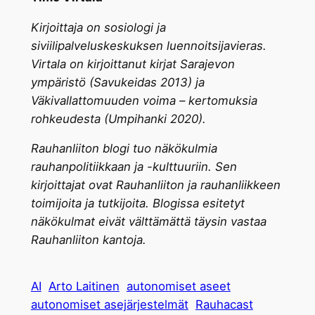
Kirjoittaja on sosiologi ja
siviilipalveluskeskuksen luennoitsijavieras.
Virtala on kirjoittanut kirjat Sarajevon
ympäristö (Savukeidas 2013) ja
Väkivallattomuuden voima – kertomuksia
rohkeudesta (Umpihanki 2020).
Rauhanliiton blogi tuo näkökulmia
rauhanpolitiikkaan ja -kulttuuriin. Sen
kirjoittajat ovat Rauhanliiton ja rauhanliikkeen
toimijoita ja tutkijoita. Blogissa esitetyt
näkökulmat eivät välttämättä täysin vastaa
Rauhanliiton kantoja.
AI
Arto Laitinen
autonomiset aseet
autonomiset asejärjestelmät
Rauhacast