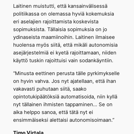
Laitinen muistutti, että kansainvälisessä
politiikassa on olemassa hyviä kokemuksia
eri aselajien rajoittamista koskevista
sopimuksista. Tällaisia sopimuksia on jo
ydinaseista maamiinoihin. Laitinen ilmaisee
huolensa myös siitä, että mikäli autonomisia
asejärjestelmiä ei kyetä rajoittamaan, niiden
käyttö tuskin rajoittuisi vain sodankäyntiin.
“Minusta eettinen perusta tälle pyrkimykselle
on hyvin vahva. Jos nyt ajatellaan, että ihan
vakavasti puhutaan siitä, saako
opintotukipäätöksiä automatisoida, niin kyllä
nyt tällainen ihmisten tappaminen… Se on
aika helppo sanoa, että tätä nyt ei
ensimmäiseksi alettaisi autonomisoimaan.”
Timo Virtala