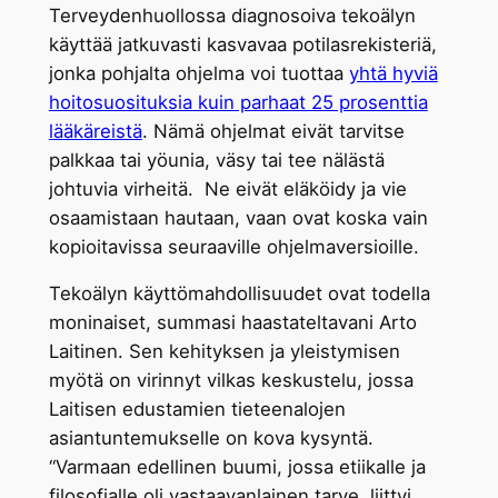
Terveydenhuollossa diagnosoiva tekoälyn
käyttää jatkuvasti kasvavaa potilasrekisteriä,
jonka pohjalta ohjelma voi tuottaa
yhtä hyviä
hoitosuosituksia kuin parhaat 25 prosenttia
lääkäreistä
. Nämä ohjelmat eivät tarvitse
palkkaa tai yöunia, väsy tai tee nälästä
johtuvia virheitä. Ne eivät eläköidy ja vie
osaamistaan hautaan, vaan ovat koska vain
kopioitavissa seuraaville ohjelmaversioille.
Tekoälyn käyttömahdollisuudet ovat todella
moninaiset, summasi haastateltavani Arto
Laitinen. Sen kehityksen ja yleistymisen
myötä on virinnyt vilkas keskustelu, jossa
Laitisen edustamien tieteenalojen
asiantuntemukselle on kova kysyntä.
“Varmaan edellinen buumi, jossa etiikalle ja
filosofialle oli vastaavanlainen tarve, liittyi