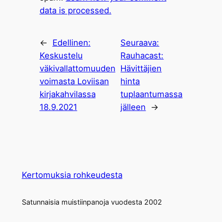
data is processed.
←
Edellinen:
Seuraava:
Keskustelu
Rauhacast:
väkivallattomuuden
Hävittäjien
voimasta Loviisan
hinta
kirjakahvilassa
tuplaantumassa
18.9.2021
jälleen
→
Kertomuksia rohkeudesta
Satunnaisia muistiinpanoja vuodesta 2002