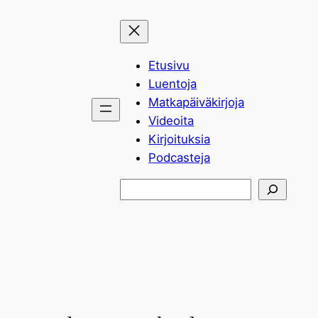
Siirry
sisältöön
Etusivu
Luentoja
Matkapäiväkirjoja
Videoita
Kirjoituksia
Podcasteja
Etsi