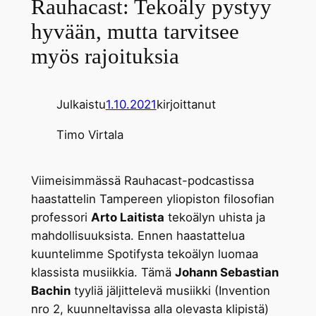
Rauhacast: Tekoäly pystyy
hyvään, mutta tarvitsee
myös rajoituksia
Julkaistu
1.10.2021
kirjoittanut
Timo Virtala
Viimeisimmässä Rauhacast-podcastissa
haastattelin Tampereen yliopiston filosofian
professori
Arto Laitista
tekoälyn uhista ja
mahdollisuuksista. Ennen haastattelua
kuuntelimme Spotifysta tekoälyn luomaa
klassista musiikkia. Tämä
Johann Sebastian
Bachin
tyyliä jäljittelevä musiikki (Invention
nro 2, kuunneltavissa alla olevasta klipistä)