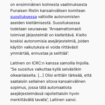
on ensimmäinen kolmesta vaatimuksesta
Punaisen Ristin kansainvälisen komitean
suosituksessa
valtioille autonomisten
aseiden kieltämisestä. Suosituksessa
todetaan seuraavaa: “Arvaamattomasti
toimivat järjestelmät on kiellettävä. Kielto
koskisi autonomisia asejärjestelmiä, joiden
käytön vaikutuksia ei voida riittävästi
ymmärtää, ennustaa ja selittää”.
Laitinen on ICRC:n kanssa samoilla linjoilla.
“Se suositus vaikuttaa kyllä selvästikin
oikeanlaiselta. […] Olisi erittäin tärkeää, että
saataisiin sellainen sitova kansainvälinen
sopimus, jossa tätä automaatiota
asejärjestelmässä rajoitettaisiin hyvin
merkittävällä tavalla”, Laitinen sanoi.