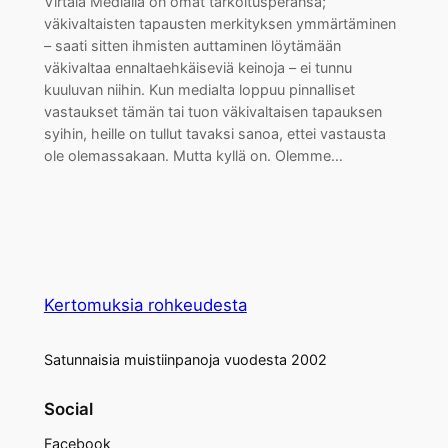
Virtala Medialla on omat tarkoitusperänsä;
väkivaltaisten tapausten merkityksen ymmärtäminen
– saati sitten ihmisten auttaminen löytämään
väkivaltaa ennaltaehkäiseviä keinoja – ei tunnu
kuuluvan niihin. Kun medialta loppuu pinnalliset
vastaukset tämän tai tuon väkivaltaisen tapauksen
syihin, heille on tullut tavaksi sanoa, ettei vastausta
ole olemassakaan. Mutta kyllä on. Olemme…
Kertomuksia rohkeudesta
Satunnaisia muistiinpanoja vuodesta 2002
Social
Facebook