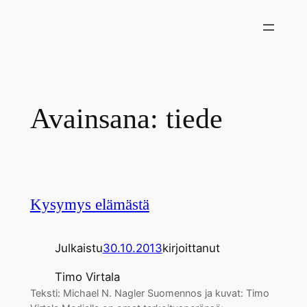
Siirry
sisältöön
Avainsana:
tiede
Kysymys elämästä
Julkaistu
30.10.2013
kirjoittanut
Timo Virtala
Teksti: Michael N. Nagler Suomennos ja kuvat: Timo