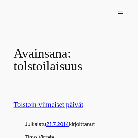
Siirry
sisältöön
Avainsana:
tolstoilaisuus
Tolstoin viimeiset päivät
Julkaistu
21.7.2014
kirjoittanut
Timo Virtala