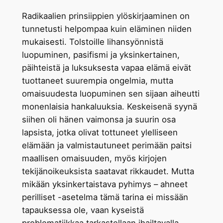
Radikaalien prinsiippien ylöskirjaaminen on
tunnetusti helpompaa kuin eläminen niiden
mukaisesti. Tolstoille lihansyönnistä
luopuminen, pasifismi ja yksinkertainen,
päihteistä ja luksuksesta vapaa elämä eivät
tuottaneet suurempia ongelmia, mutta
omaisuudesta luopuminen sen sijaan aiheutti
monenlaisia hankaluuksia. Keskeisenä syynä
siihen oli hänen vaimonsa ja suurin osa
lapsista, jotka olivat tottuneet ylelliseen
elämään ja valmistautuneet perimään paitsi
maallisen omaisuuden, myös kirjojen
tekijänoikeuksista saatavat rikkaudet. Mutta
mikään yksinkertaistava pyhimys – ahneet
perilliset -asetelma tämä tarina ei missään
tapauksessa ole, vaan kyseistä
problematiikkaa tarkastellaan ihailtavalla