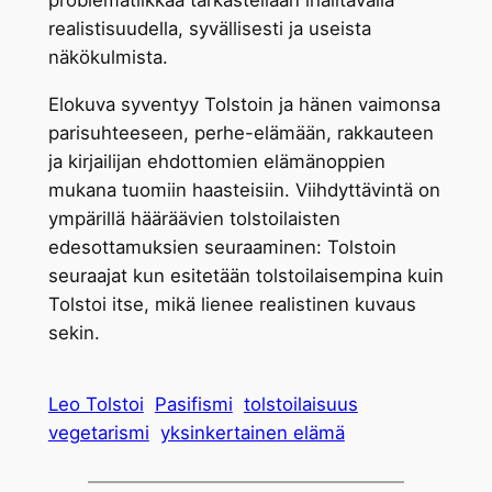
realistisuudella, syvällisesti ja useista
näkökulmista.
Elokuva syventyy Tolstoin ja hänen vaimonsa
parisuhteeseen, perhe-elämään, rakkauteen
ja kirjailijan ehdottomien elämänoppien
mukana tuomiin haasteisiin. Viihdyttävintä on
ympärillä hääräävien tolstoilaisten
edesottamuksien seuraaminen: Tolstoin
seuraajat kun esitetään tolstoilaisempina kuin
Tolstoi itse, mikä lienee realistinen kuvaus
sekin.
Leo Tolstoi
Pasifismi
tolstoilaisuus
vegetarismi
yksinkertainen elämä