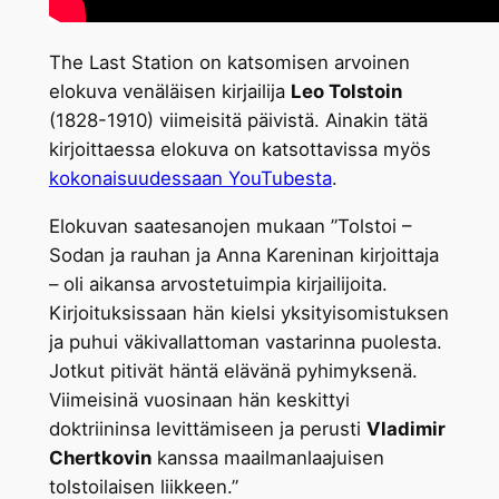
The Last Station on katsomisen arvoinen
elokuva venäläisen kirjailija
Leo Tolstoin
(1828-1910) viimeisitä päivistä. Ainakin tätä
kirjoittaessa elokuva on katsottavissa myös
kokonaisuudessaan YouTubesta
.
Elokuvan saatesanojen mukaan ”Tolstoi –
Sodan ja rauhan ja Anna Kareninan kirjoittaja
– oli aikansa arvostetuimpia kirjailijoita.
Kirjoituksissaan hän kielsi yksityisomistuksen
ja puhui väkivallattoman vastarinna puolesta.
Jotkut pitivät häntä elävänä pyhimyksenä.
Viimeisinä vuosinaan hän keskittyi
doktriininsa levittämiseen ja perusti
Vladimir
Chertkovin
kanssa maailmanlaajuisen
tolstoilaisen liikkeen.”