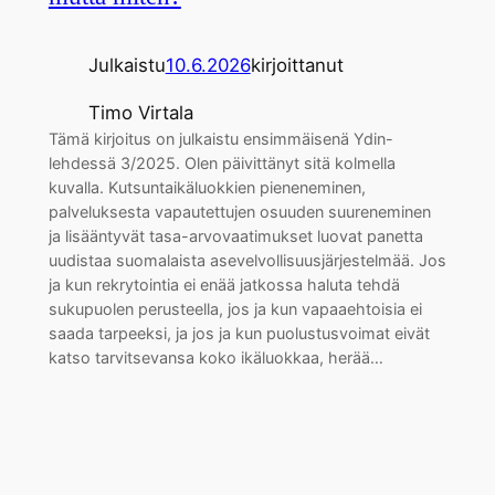
Julkaistu
10.6.2026
kirjoittanut
Timo Virtala
Tämä kirjoitus on julkaistu ensimmäisenä Ydin-
lehdessä 3/2025. Olen päivittänyt sitä kolmella
kuvalla. Kutsuntaikäluokkien pieneneminen,
palveluksesta vapautettujen osuuden suureneminen
ja lisääntyvät tasa-arvovaatimukset luovat panetta
uudistaa suomalaista asevelvollisuusjärjestelmää. Jos
ja kun rekrytointia ei enää jatkossa haluta tehdä
sukupuolen perusteella, jos ja kun vapaaehtoisia ei
saada tarpeeksi, ja jos ja kun puolustusvoimat eivät
katso tarvitsevansa koko ikäluokkaa, herää…