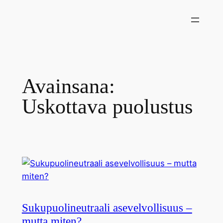
Siirry
sisältöön
Avainsana:
Uskottava puolustus
Sukupuolineutraali asevelvollisuus –
mutta miten?