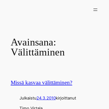
Siirry
sisältöön
Avainsana:
Välittäminen
Missä kasvaa välittäminen?
Julkaistu
24.3.2010
kirjoittanut
Timo Virtala