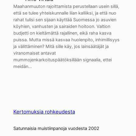
Maahanmuuton rajoittamista perustellaan usein sillä,
että se tulee yhteiskunnalle liian kalliiksi, ja että nuo
rahat tulisi sen sijaan käyttää Suomessa jo asuvien
köyhien, vanhusten ja sairaiden hoitoon. Valtion
budjetti on kieltämättä rajallinen, eikä raha kasva
puissa. Mutta missä kasvaa huolenpito, inhimillisyys
ja välittäminen? Mitä sille käy, jos lainsäätäjät ja
viranomaiset antavat
mummojenkarkoituspäätöksillään signaalia, ettei
meidän…
Kertomuksia rohkeudesta
Satunnaisia muistiinpanoja vuodesta 2002