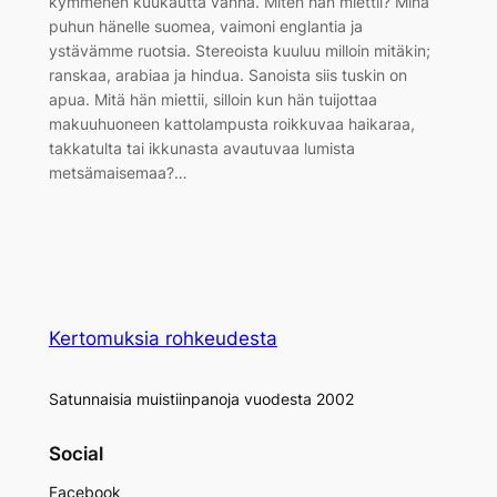
kymmenen kuukautta vanha. Miten hän miettii? Minä
puhun hänelle suomea, vaimoni englantia ja
ystävämme ruotsia. Stereoista kuuluu milloin mitäkin;
ranskaa, arabiaa ja hindua. Sanoista siis tuskin on
apua. Mitä hän miettii, silloin kun hän tuijottaa
makuuhuoneen kattolampusta roikkuvaa haikaraa,
takkatulta tai ikkunasta avautuvaa lumista
metsämaisemaa?…
Kertomuksia rohkeudesta
Satunnaisia muistiinpanoja vuodesta 2002
Social
Facebook