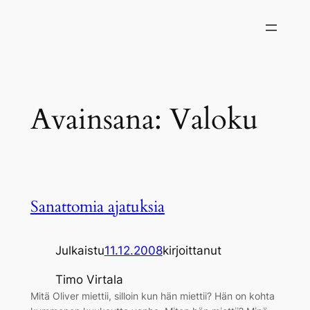
Siirry
sisältöön
Avainsana:
Valoku
Sanattomia ajatuksia
Julkaistu
11.12.2008
kirjoittanut
Timo Virtala
Mitä Oliver miettii, silloin kun hän miettii? Hän on kohta