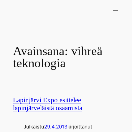
Siirry
sisältöön
Avainsana:
vihreä
teknologia
Lapinjärvi Expo esittelee
lapinjärveläistä osaamista
Julkaistu
29.4.2013
kirjoittanut