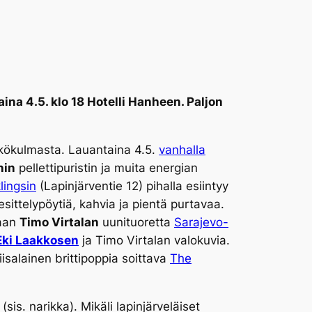
na 4.5. klo 18 Hotelli Hanheen. Paljon
äkökulmasta. Lauantaina 4.5.
vanhalla
nin
pellettipuristin ja muita energian
lingsin
(Lapinjärventie 12) pihalla esiintyy
 esittelypöytiä, kahvia ja pientä purtavaa.
taan
Timo Virtalan
uunituoretta
Sarajevo-
Eki Laakkosen
ja Timo Virtalan valokuvia.
viisalainen brittipoppia soittava
The
s. narikka). Mikäli lapinjärveläiset