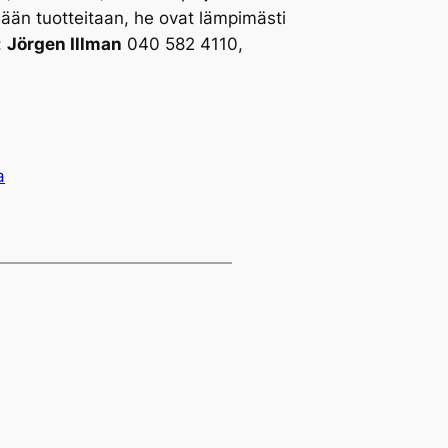
mään tuotteitaan, he ovat lämpimästi
:
Jörgen Illman
040 582 4110,
a