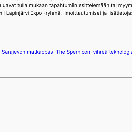
t haluavat tulla mukaan tapahtumiin esittelemään tai myy
ii Lapinjärvi Expo -ryhmä. Ilmoittautumiset ja lisätietoja
Sarajevon matkaopas
The Spernicon
vihreä teknologi