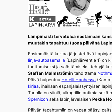
Lämpimästi tervetuloa nostamaan kanssan
muutakin tapahtuu tuona päivänä Lapinjä
Ensimmäistä kertaa järjestettävä Lapinjär
linja-autoasemalla
(Lapinjärventie 1) on kl
tuottamiseksi ja säästämiseksi tehtyjä ke
Staffan Malmströmin
tahdittama
Nothma
Päivä huipentuu
Hotelli Hanhessa
(Kantati
kirjaa
, ihaillaan espanjalaissyntyisen lapin
Tarjolla on viiniä, ulkogrillin antimia sekä 
Spernicon
sekä lapinjärveläisen
Pekka Ho
Päivän tapahtumiin on vapaa pääsy, paitsi 