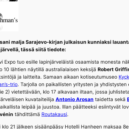
i malja Sarajevo-kirjan julkaisun kunniaksi lauantai
rvellä, tässä siitä tiedote:
vi Expo tuo esille lapinjärveläistä osaamista monesta n
o 10 lähtien näytillä australialaisen keksijä
Robert Griffi
ksintöjä ja laitteita. Samaan aikaan kotiseutumuseo
Kyck
n’s-trio
. Tarjolla on paikallisten yritysten ja yhdistysten
e 2) vietettävään, klo 17 alkavaan iltaan, jossa juhliste
järveläisen kuvataiteilija
Antonio Arosan
taidetta sekä
paikallista leipää ja juustoa. Illan päätteeksi esiintyvät lo
vénin
tähdittämä
Routakausi
.
klo 21 jälkeen sisäänpääsy Hotelli Hanheen maksaa 8e (si