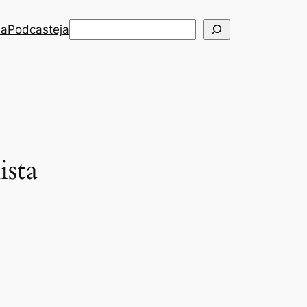
Etsi
ia
Podcasteja
ista