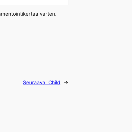
mmentointikertaa varten.
.
Seuraava:
Child
→