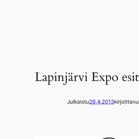
Siirry
sisältöön
Lapinjärvi Expo esit
Julkaistu
29.4.2013
kirjoittanu