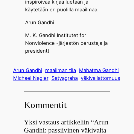
inspiroivaa kirjaa luetaan ja
käytetään eri puolilla maailmaa.
Arun Gandhi
M. K. Gandhi Institutet for
Nonviolence -järjestön perustaja ja
presidentti
Arun Gandhi
maailman tila
Mahatma Gandhi
Michael Nagler
Satyagraha
väkivallattomuus
Kommentit
Yksi vastaus artikkeliin “Arun
Gandhi: passiivinen väkivalta