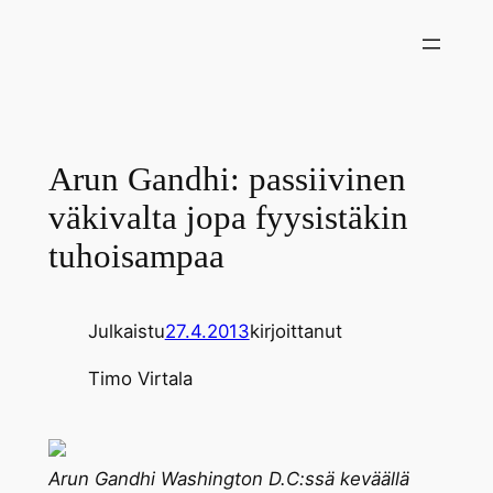
Siirry
sisältöön
Arun Gandhi: passiivinen
väkivalta jopa fyysistäkin
tuhoisampaa
Julkaistu
27.4.2013
kirjoittanut
Timo Virtala
Arun Gandhi Washington D.C:ssä keväällä