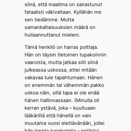
siinä, että maailma on sairastunut
fataalisti väkivaltaan. Kyllähän me
sen tiedämme. Mutta
samankaltaisuuksien määrä on
hullaannuttanut mieleni.
Tämä henkilö on harras polttaja.
Hän on täysin tietoinen tupakoinnin
vaaroista, mutta jatkaa silti siinä
julkeassa uskossa, ettei mitään
vakavaa tule tapahtumaan. Hänen
on enemmän tai vähemmän pakko
uskoa näin, sillä tapa ei ole enää
hänen hallinnassaan. (Minulla oli
kerran ystävä, joka – kuultuaan
lääkäriltä että hänellä on vain
muutama vuosi elettävänään, jollei
hän lopeta tupakointia – pelästyi