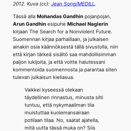
2012. Kuva (cc):
Jean Song/MEDILL
.
Tässä alla
Mohandas Gandhin
pojanpojan,
Arun Gandhin
esipuhe
Michael Naglerin
kirjaan The Search for a Nonviolent Future.
Suomennan kirjaa parhaillaan, ja julkaisen
ainakin osia käännöksestä tällä sivustolla, niin
että kirjan tärkeä sisältö saa mahdollisimman
paljon lukijoita, ja että voitte halutessani
kommentoida suomennosta ja parantaa siten
tulevan julkaisun kieliasua.
Vaikkei kyseessä olekaan
täydellinen rinnastus, minusta silti
tuntuu, että nykymaailman tila
muistuttaa kuolemansairaan
potilaan tilaa. No, saatat ajatella,
mitä uutta tässä muka on? Siis