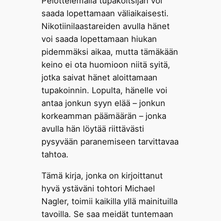
Pelottelemalla tupakoitsijan voi
saada lopettamaan väliaikaisesti.
Nikotiinilaastareiden avulla hänet
voi saada lopettamaan hiukan
pidemmäksi aikaa, mutta tämäkään
keino ei ota huomioon niitä syitä,
jotka saivat hänet aloittamaan
tupakoinnin. Lopulta, hänelle voi
antaa jonkun syyn elää – jonkun
korkeamman päämäärän – jonka
avulla hän löytää riittävästi
pysyvään paranemiseen tarvittavaa
tahtoa.
Tämä kirja, jonka on kirjoittanut
hyvä ystäväni tohtori Michael
Nagler, toimii kaikilla yllä mainituilla
tavoilla. Se saa meidät tuntemaan