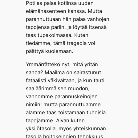
Potilas palaa kotiinsa uuden
elämänasenteen kanssa. Mutta
parannuttuaan hän palaa vanhojen
tapojensa pariin, ja löytää itsensä
taas tupakoimassa. Kuten
tiedämme, tämä tragedia voi
päättyä kuolemaan.
Ymmärrättekö nyt, mitä yritän
sanoa? Maailma on sairastunut
fataalisti väkivaltaan, ja kun tauti
saa äärimmäisen muodon,
vannomme parannuskeinojen
nimiin; mutta parannuttuamme
alamme taas toistamaan tuhoisia
tapojamme. Aivan kuten
yksilötasolla, myös yhteiskunnan
tasolla hoitokeinojen tehokkuus