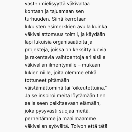
vastenmielisyyttä väkivaltaa
kohtaan ja tajuamaan sen
turhuuden. Siinä kerrotaan
lukuisten esimerkkien avulla kuinka
väkivallattomuus toimii, ja käydään
läpi lukuisia organisaatioita ja
projekteja, joissa on keksitty luovia
ja rakentavia vaihtoehtoja erilaisille
väkivallan ilmentymille – mukaan
lukien niille, joita olemme ehkä
tottuneet pitämään
väistämättöminä tai ”oikeutettuina.”
Ja se inspiroi meitä löytämään tien
sellaiseen palkitsevaan elämään,
joka pysyvästi suojaa meitä,
perheitämme ja maailmaamme
väkivallan syövältä. Toivon että tätä