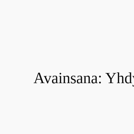
Siirry
sisältöön
Avainsana:
Yhdy