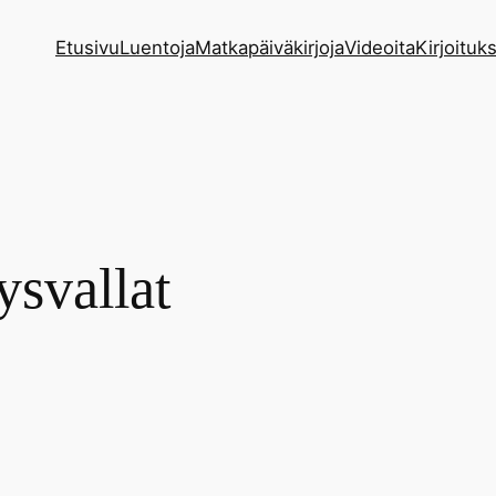
Etusivu
Luentoja
Matkapäiväkirjoja
Videoita
Kirjoituks
svallat