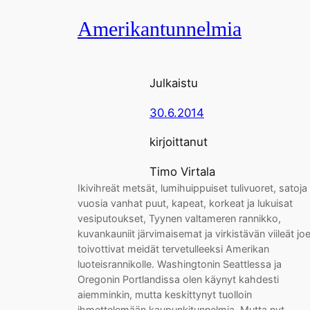
Amerikantunnelmia
Julkaistu
30.6.2014
kirjoittanut
Timo Virtala
Ikivihreät metsät, lumihuippuiset tulivuoret, satoja
vuosia vanhat puut, kapeat, korkeat ja lukuisat
vesiputoukset, Tyynen valtameren rannikko,
kuvankauniit järvimaisemat ja virkistävän viileät joe
toivottivat meidät tervetulleeksi Amerikan
luoteisrannikolle. Washingtonin Seattlessa ja
Oregonin Portlandissa olen käynyt kahdesti
aiemminkin, mutta keskittynyt tuolloin
ihmettelemään kaupunkitunnelmia. Mutta nyt