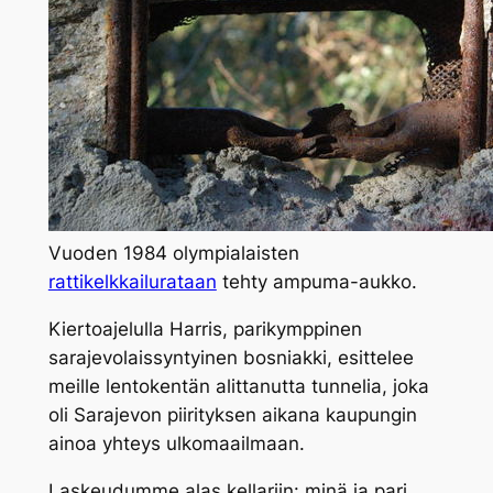
Vuoden 1984 olympialaisten
rattikelkkailurataan
tehty ampuma-aukko.
Kiertoajelulla Harris, parikymppinen
sarajevolaissyntyinen bosniakki, esittelee
meille lentokentän alittanutta tunnelia, joka
oli Sarajevon piirityksen aikana kaupungin
ainoa yhteys ulkomaailmaan.
Laskeudumme alas kellariin: minä ja pari