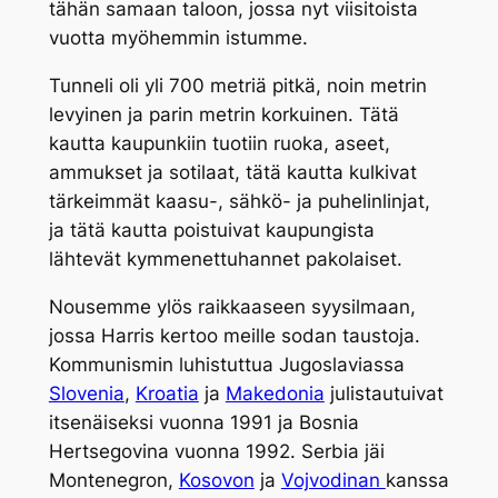
tähän samaan taloon, jossa nyt viisitoista
vuotta myöhemmin istumme.
Tunneli oli yli 700 metriä pitkä, noin metrin
levyinen ja parin metrin korkuinen. Tätä
kautta kaupunkiin tuotiin ruoka, aseet,
ammukset ja sotilaat, tätä kautta kulkivat
tärkeimmät kaasu-, sähkö- ja puhelinlinjat,
ja tätä kautta poistuivat kaupungista
lähtevät kymmenettuhannet pakolaiset.
Nousemme ylös raikkaaseen syysilmaan,
jossa Harris kertoo meille sodan taustoja.
Kommunismin luhistuttua Jugoslaviassa
Slovenia
,
Kroatia
ja
Makedonia
julistautuivat
itsenäiseksi vuonna 1991 ja Bosnia
Hertsegovina vuonna 1992. Serbia jäi
Montenegron,
Kosovon
ja
Vojvodinan
kanssa