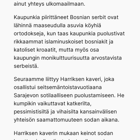
ainut yhteys ulkomaailmaan.
Kaupunkia piirittäneet Bosnian serbit ovat
lähinnä maaseudulla asuvia köyhiä
ortodokseja, kun taas kaupunkia puolustivat
rikkaammat islaminuskoiset bosniakit ja
katoliset kroaatit, mutta myös osa
kaupungin monikulttuurisuutta arvostavista
serbeistä.
Seuraamme liittyy Harriksen kaveri, joka
osallistui seitsemäntoistavuotiaana
Sarajevon sotilaalliseen puolustamiseen. He
kumpikin vaikuttavat katkerilta,
pessimistisiltä ja vihaisilta kansainvälisen
yhteisön saamattomuuteen sodan aikana.
Harriksen kaverin mukaan keinot sodan