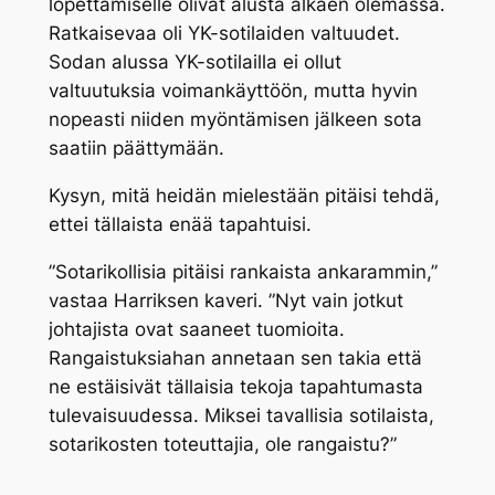
lopettamiselle olivat alusta alkaen olemassa.
Ratkaisevaa oli YK-sotilaiden valtuudet.
Sodan alussa YK-sotilailla ei ollut
valtuutuksia voimankäyttöön, mutta hyvin
nopeasti niiden myöntämisen jälkeen sota
saatiin päättymään.
Kysyn, mitä heidän mielestään pitäisi tehdä,
ettei tällaista enää tapahtuisi.
”Sotarikollisia pitäisi rankaista ankarammin,”
vastaa Harriksen kaveri. ”Nyt vain jotkut
johtajista ovat saaneet tuomioita.
Rangaistuksiahan annetaan sen takia että
ne estäisivät tällaisia tekoja tapahtumasta
tulevaisuudessa. Miksei tavallisia sotilaista,
sotarikosten toteuttajia, ole rangaistu?”