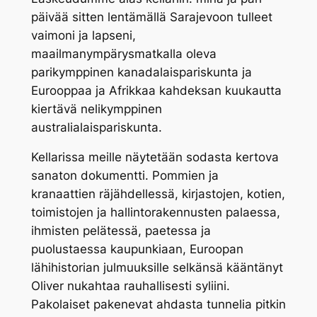
päivää sitten lentämällä Sarajevoon tulleet
vaimoni ja lapseni,
maailmanympärysmatkalla oleva
parikymppinen kanadalaispariskunta ja
Eurooppaa ja Afrikkaa kahdeksan kuukautta
kiertävä nelikymppinen
australialaispariskunta.
Kellarissa meille näytetään sodasta kertova
sanaton dokumentti. Pommien ja
kranaattien räjähdellessä, kirjastojen, kotien,
toimistojen ja hallintorakennusten palaessa,
ihmisten pelätessä, paetessa ja
puolustaessa kaupunkiaan, Euroopan
lähihistorian julmuuksille selkänsä kääntänyt
Oliver nukahtaa rauhallisesti syliini.
Pakolaiset pakenevat ahdasta tunnelia pitkin