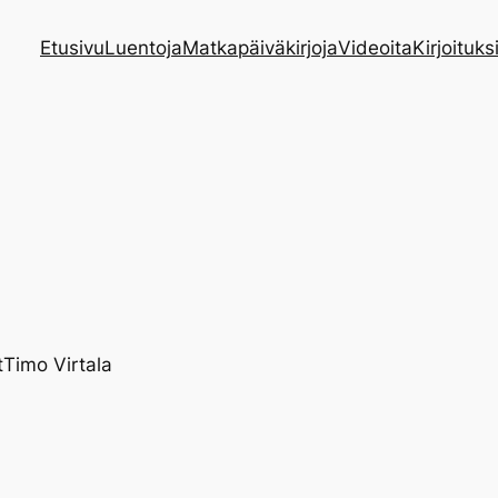
Etusivu
Luentoja
Matkapäiväkirjoja
Videoita
Kirjoituks
t
Timo Virtala