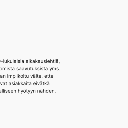
-lukulaisia aikakauslehtiä,
ttomista saavutuksista yms.
n implikoitu väite, ettei
vat asiakkaita eivätkä
halliseen hyötyyn nähden.