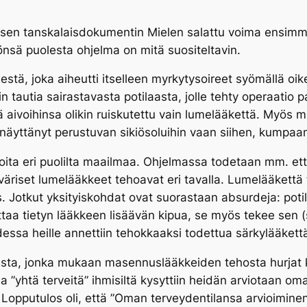
aisen tanskalaisdokumentin Mielen salattu voima ensimmä
önsä puolesta ohjelma on mitä suositeltavin.
stä, joka aiheutti itselleen myrkytysoireet syömällä oi
tautia sairastavasta potilaasta, jolle tehty operaatio pa
tä aivoihinsa olikin ruiskutettu vain lumelääkettä. Myös m
näyttänyt perustuvan sikiösoluihin vaan siihen, kumpaan
oita eri puolilta maailmaa. Ohjelmassa todetaan mm. et
väriset lumelääkkeet tehoavat eri tavalla. Lumelääkettä
 Jotkut yksityiskohdat ovat suorastaan absurdeja: potil
oittaa tietyn lääkkeen lisäävän kipua, se myös tekee sen
dessa heille annettiin tehokkaaksi todettua särkylääkett
sta, jonka mukaan masennuslääkkeiden tehosta hurjat
”yhtä terveitä” ihmisiltä kysyttiin heidän arviotaan oma
opputulos oli, että ”Oman terveydentilansa arvioiminen 