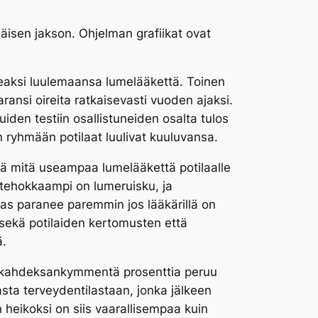
isen jakson. Ohjelman grafiikat ovat
keaksi luulemaansa lumelääkettä. Toinen
ransi oireita ratkaisevasti vuoden ajaksi.
uiden testiin osallistuneiden osalta tulos
 ryhmään potilaat luulivat kuuluvansa.
tä mitä useampaa lumelääkettä potilaalle
 tehokkaampi on lumeruisku, ja
as paranee paremmin jos lääkärillä on
 (sekä potilaiden kertomusten että
ä.
 kahdeksankymmentä prosenttia peruu
sta terveydentilastaan, jonka jälkeen
heikoksi on siis vaarallisempaa kuin