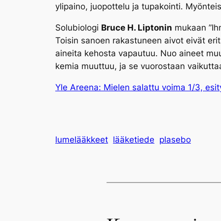
ylipaino, juopottelu ja tupakointi. Myönt
Solubiologi
Bruce H. Liptonin
mukaan ”Ihmi
Toisin sanoen rakastuneen aivot eivät erit
aineita kehosta vapautuu. Nuo aineet muut
kemia muuttuu, ja se vuorostaan vaikuttaa
Yle Areena: Mielen salattu voima 1/3, esity
lumelääkkeet
lääketiede
plasebo