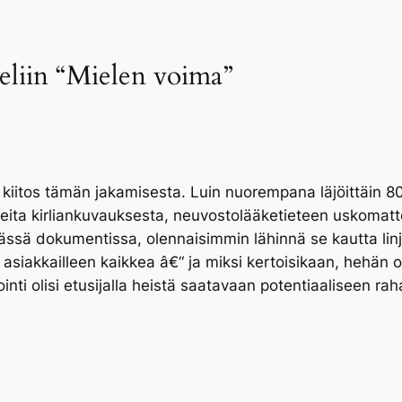
keliin “Mielen voima”
, kiitos tämän jakamisesta. Luin nuorempana läjöittäin 80
kkeleita kirliankuvauksesta, neuvostolääketieteen uskoma
tässä dokumentissa, olennaisimmin lähinnä se kautta linja
asiakkailleen kaikkea â€“ ja miksi kertoisikaan, hehän o
inti olisi etusijalla heistä saatavaan potentiaaliseen ra