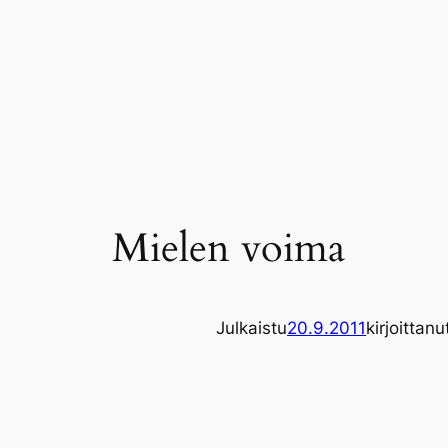
Siirry
sisältöön
Mielen voima
Julkaistu
20.9.2011
kirjoittanu