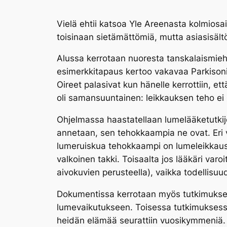
Vielä ehtii katsoa Yle Areenasta kolmios
toisinaan sietämättömiä, mutta asiasisält
Alussa kerrotaan nuoresta tanskalaismiehe
esimerkkitapaus kertoo vakavaa Parkisonin 
Oireet palasivat kun hänelle kerrottiin, et
oli samansuuntainen: leikkauksen teho ei 
Ohjelmassa haastatellaan lumelääketutkij
annetaan, sen tehokkaampia ne ovat. Eri 
lumeruiskua tehokkaampi on lumeleikkaus.
valkoinen takki. Toisaalta jos lääkäri var
aivokuvien perusteella), vaikka todellisuu
Dokumentissa kerrotaan myös tutkimukse
lumevaikutukseen. Toisessa tutkimuksessa 
heidän elämää seurattiin vuosikymmeniä. L