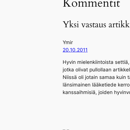
Kommentit
Yksi vastaus artik
Ymir
20.10.2011
Hyvin mielenkiintoista settiä
jotka olivat pullollaan arti
Niissä oli jotain samaa kuin 
länsimainen lääketiede kerro 
kanssaihmisiä, joiden hyvinvo