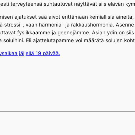
eisesti terveyteensä suhtautuvat näyttävät siis elävän 
sen ajatukset saa aivot erittämään kemiallisia aineita,
ä stressi-, vaan harmonia- ja rakkaushormonia. Asenne va
tavat fysiikkaamme ja geenejämme. Asian ydin on siis se,
 soluihini. Eli ajattelutapamme voi määrätä solujen koht
saikaa jäljellä 19 päivää.