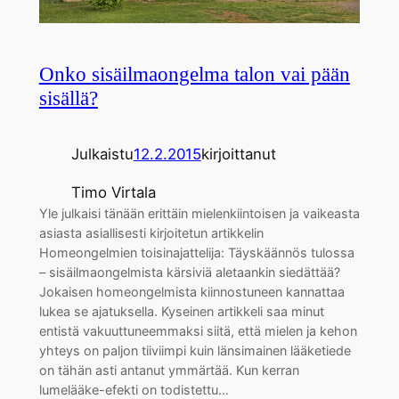
Onko sisäilmaongelma talon vai pään
sisällä?
Julkaistu
12.2.2015
kirjoittanut
Timo Virtala
Yle julkaisi tänään erittäin mielenkiintoisen ja vaikeasta
asiasta asiallisesti kirjoitetun artikkelin
Homeongelmien toisinajattelija: Täyskäännös tulossa
– sisäilmaongelmista kärsiviä aletaankin siedättää?
Jokaisen homeongelmista kiinnostuneen kannattaa
lukea se ajatuksella. Kyseinen artikkeli saa minut
entistä vakuuttuneemmaksi siitä, että mielen ja kehon
yhteys on paljon tiiviimpi kuin länsimainen lääketiede
on tähän asti antanut ymmärtää. Kun kerran
lumelääke-efekti on todistettu…