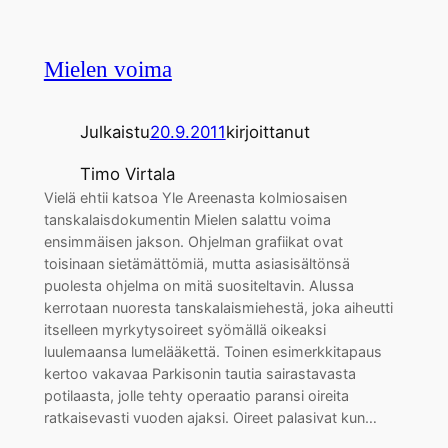
Mielen voima
Julkaistu
20.9.2011
kirjoittanut
Timo Virtala
Vielä ehtii katsoa Yle Areenasta kolmiosaisen
tanskalaisdokumentin Mielen salattu voima
ensimmäisen jakson. Ohjelman grafiikat ovat
toisinaan sietämättömiä, mutta asiasisältönsä
puolesta ohjelma on mitä suositeltavin. Alussa
kerrotaan nuoresta tanskalaismiehestä, joka aiheutti
itselleen myrkytysoireet syömällä oikeaksi
luulemaansa lumelääkettä. Toinen esimerkkitapaus
kertoo vakavaa Parkisonin tautia sairastavasta
potilaasta, jolle tehty operaatio paransi oireita
ratkaisevasti vuoden ajaksi. Oireet palasivat kun…