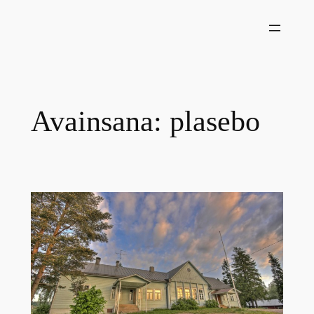
Siirry
sisältöön
Avainsana:
plasebo