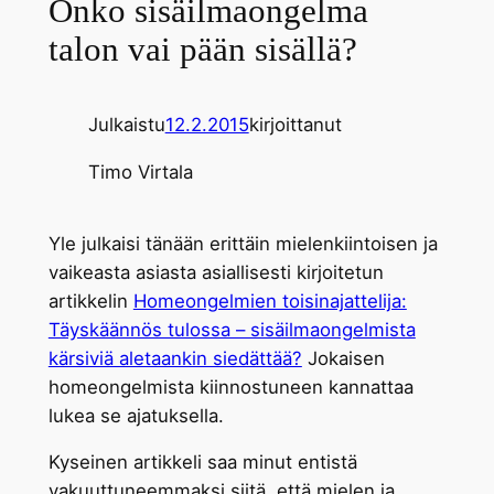
Onko sisäilmaongelma
talon vai pään sisällä?
Julkaistu
12.2.2015
kirjoittanut
Timo Virtala
Yle julkaisi tänään erittäin mielenkiintoisen ja
vaikeasta asiasta asiallisesti kirjoitetun
artikkelin
Homeongelmien toisinajattelija:
Täyskäännös tulossa – sisäilmaongelmista
kärsiviä aletaankin siedättää?
Jokaisen
homeongelmista kiinnostuneen kannattaa
lukea se ajatuksella.
Kyseinen artikkeli saa minut entistä
vakuuttuneemmaksi siitä, että mielen ja