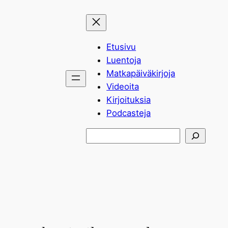
Siirry
sisältöön
Etusivu
Luentoja
Matkapäiväkirjoja
Videoita
Kirjoituksia
Podcasteja
Etsi