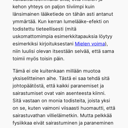
kehon yhteys on paljon tiiviimpi kuin
länsimainen lääketiede on tähän asti antanut
ymmärtää. Kun kerran lumelääke-efekti on
todistettu tieteellisesti (mitä
uskomattomimpia esimerkkitapauksia löytyy
esimerkiksi kirjoituksestani
Mielen voima
),
niin luulisi olevan itsestään selvää, että sama
toimii myös toisin päin.
Tämä ei ole kuitenkaan millään muotoa
yksiselitteinen aihe. Tästä ei saa tehdä sitä
johtopäätöstä, että kaikki paranemiset ja
sairastumiset ovat vain asenteesta kiinni.
Sitä vastaan on monia todisteita, joista yksi
on se, kuten vaimoni viisaasti huomautti, että
sairastuvathan villieläimetkin. Mutta pelkkää
fysiikkaa eivät sairastuminen ja paraneminen