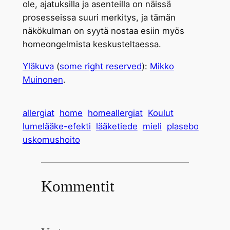
ole, ajatuksilla ja asenteilla on näissä
prosesseissa suuri merkitys, ja tämän
näkökulman on syytä nostaa esiin myös
homeongelmista keskusteltaessa.
Yläkuva
(
some right reserved
):
Mikko
Muinonen
.
allergiat
home
homeallergiat
Koulut
lumelääke-efekti
lääketiede
mieli
plasebo
uskomushoito
Kommentit