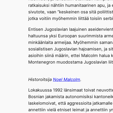
ratkaisuksi nähtiin humanitaarinen apu, j
sivutote, vaan ”keskeinen osa sitä poliittis
jotka voitiin myöhemmin liittää toisiin serb
Entisen Jugoslavian laajuinen aseidenvient
haltuunsa yksi Euroopan suurimmista armeij
minkäänlaita armeijaa. Myöhemmin samana v
sosialistisen Jugoslavian hajoamisen, ja si
asioihin siinä määrin, ettei Malcolm halua 
Montenegron muodostama Jugoslavian liittota
Historoitsija
Noel Malcolm
.
Lokakuussa 1992 länsimaat toivat neuvot
Bosnian jakamista autonomisiksi kantoneiks
laskelomoivat, että aggressioita jatkamall
annettiin vielä etniset leimat ja annettiin y