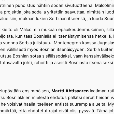
a etninen puhdistus nähtiin sodan sivutuotteena. Malcolm
ta projektia joka sodalla yritettiin saavuttaa, nimittäin l
ialueisiin, mukaan lukien Serbiaan itseensä, ja luoda Suur
ikielto oli Malcolmin mukaan epäoikeudenmukainen, sillä 
oista, kun taas Bosnialla ei itsenäistymisensä hetkellä, 
uonna Serbia julistautui Montenegron kanssa Jugoslavian 
ten välillisesti myös Bosnian itsenäisyyden. Serbia kuiten
kutsua Bosnian sotaa sisällissodaksi, vaan kansainväliseksi
savalta johti, rahoitti ja aseisti Bosniasta itsenäiseksi
telupöytään ensimmäisen,
Martti Ahtisaaren
laatiman rat
i. Bosniakkien mielestä ehdotus palkitsi serbit heidän vä
e he voisivat haalia itselleen entistä suurempia alueita. 
mmärtää, että ehdotetut rajat eivät olisi pysyviä. Tämä joht