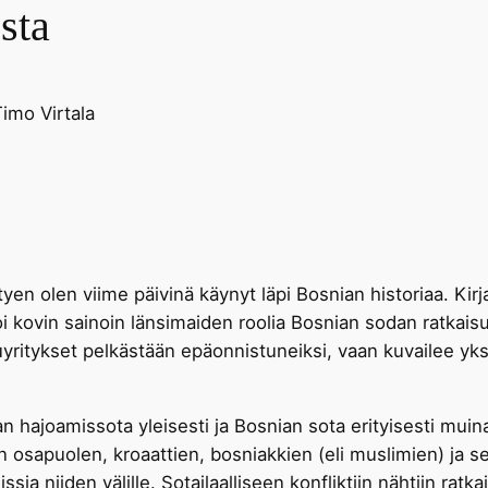
sta
imo Virtala
yen olen viime päivinä käynyt läpi Bosnian historiaa. Kirj
soi kovin sainoin länsimaiden roolia Bosnian sodan ratkaisu
ritykset pelkästään epäonnistuneiksi, vaan kuvailee yksi
n hajoamissota yleisesti ja Bosnian sota erityisesti mui
n osapuolen, kroaattien, bosniakkien (eli muslimien) ja s
ia niiden välille. Sotailaalliseen konfliktiin nähtiin ratk