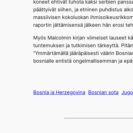
koneet ehtivät tuhota kaksi serbien panssa
päättyivät siihen, ja etninen puhdistus alko
massiivisen kokoluokan ihmisoikeusrikkomus,
raportin jättämisensä jälkeen hän erosi te
Myös Malcolmin kirjan viimeiset lauseet kä
tuntemuksen ja tutkimisen tärkeyttä. Pitämä
”Ymmärtämällä jääräpäisesti väärin Bosnia
bosnialle entistä ongelmallisemman ja e
Bosnia ja Herzegovina
Bosnian sota
Jugo