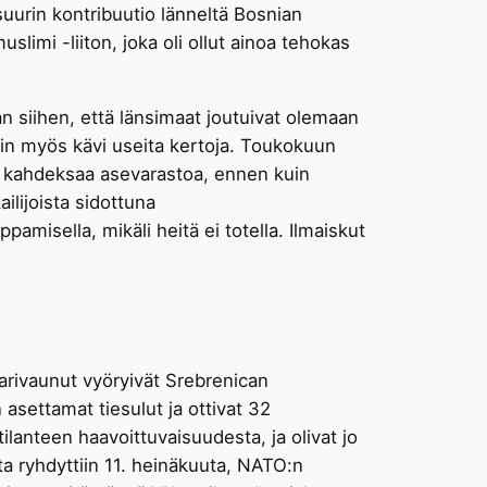
 suurin kontribuutio länneltä Bosnian
uslimi -liiton, joka oli ollut ainoa tehokas
n siihen, että länsimaat joutuivat olemaan
äin myös kävi useita kertoja. Toukokuun
a kahdeksaa asevarastoa, ennen kuin
ilijoista sidottuna
amisella, mikäli heitä ei totella. Ilmaiskut
rivaunut vyöryivät Srebrenican
asettamat tiesulut ja ottivat 32
tilanteen haavoittuvaisuudesta, ja olivat jo
lta ryhdyttiin 11. heinäkuuta, NATO:n