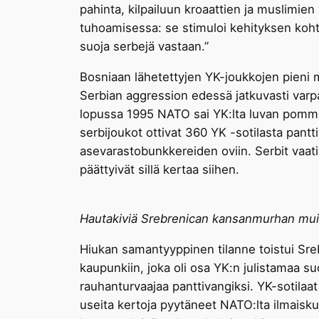
pahinta, kilpailuun kroaattien ja muslimien 
tuhoamisessa: se stimuloi kehityksen kohti a
suoja serbejä vastaan.”
Bosniaan lähetettyjen YK-joukkojen pieni 
Serbian aggression edessä jatkuvasti varpa
lopussa 1995 NATO sai YK:lta luvan pommi
serbijoukot ottivat 360 YK -sotilasta pantti
asevarastobunkkereiden oviin. Serbit vaativ
päättyivät sillä kertaa siihen.
Hautakiviä Srebrenican kansanmurhan mui
Hiukan samantyyppinen tilanne toistui Sr
kaupunkiin, joka oli osa YK:n julistamaa s
rauhanturvaajaa panttivangiksi. YK-sotilaat 
useita kertoja pyytäneet NATO:lta ilmaiskuj