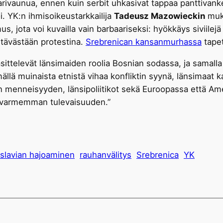
rivaunua, ennen kuin serbit uhkasivat tappaa panttivanke
i. YK:n ihmisoikeustarkkailija
Tadeusz Mazowieckin
muka
 jota voi kuvailla vain barbaariseksi: hyökkäys siviilejä 
htävästään protestina.
Srebrenican kansanmurhassa
tapet
sittelevät länsimaiden roolia Bosnian sodassa, ja samalla
llä muinaista etnistä vihaa konfliktin syynä, länsimaat ka
n menneisyyden, länsipoliitikot sekä Euroopassa että Ame
pävarmemman tulevaisuuden.”
slavian hajoaminen
rauhanvälitys
Srebrenica
YK