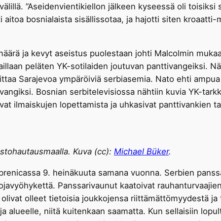
välillä. ”Aseidenvientikiellon jälkeen kyseessä oli toisiksi
itoa bosnialaista sisällissotaa, ja hajotti siten kroaatti-m
määrä ja kevyt aseistus puolestaan johti Malcolmin mukaa
illaan peläten YK-sotilaiden joutuvan panttivangeiksi. N
ttaa Sarajevoa ympäröiviä serbiasemia. Nato ehti ampu
vangiksi. Bosnian serbitelevisiossa nähtiin kuvia YK-tarkka
at ilmaiskujen lopettamista ja uhkasivat panttivankien tapp
stohautausmaalla. Kuva (cc):
Michael Büker
.
ebrenicassa 9. heinäkuuta samana vuonna. Serbien panssa
uojavyöhykettä. Panssarivaunut kaatoivat rauhanturvaajien 
olivat olleet tietoisia joukkojensa riittämättömyydestä ja 
a alueelle, niitä kuitenkaan saamatta. Kun sellaisiin lopu