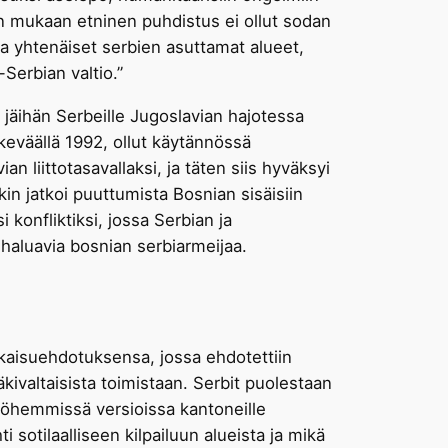
in mukaan etninen puhdistus ei ollut sodan
uoda yhtenäiset serbien asuttamat alueet,
-Serbian valtio.”
jäihän Serbeille Jugoslavian hajotessa
keväällä 1992, ollut käytännössä
liittotasavallaksi, ja täten siis hyväksyi
kin jatkoi puuttumista Bosnian sisäisiin
 konfliktiksi, jossa Serbian ja
 haluavia bosnian serbiarmeijaa.
kaisuehdotuksensa, jossa ehdotettiin
kivaltaisista toimistaan. Serbit puolestaan
Myöhemmissä versioissa kantoneille
i sotilaalliseen kilpailuun alueista ja mikä