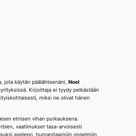
a, jota käytän päälähteenäni,
Noel
yrityksissä. Kirjoittaja ei tyydy pelkästään
tyiskohtaisesti, miksi ne olivat hänen
naisen etnisen vihan purkauksena.
erbien, vaatimukset tasa-arvoisesti
aisuksi aselepo, humanitaarisiin ongelmiin