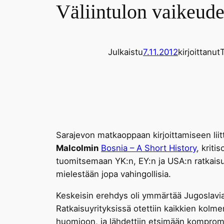
Väliintulon vaikeude
Julkaistu
7.11.2012
kirjoittanut
T
Sarajevon matkaoppaan kirjoittamiseen liitt
Malcolmin
Bosnia – A Short History
, kriti
tuomitsemaan YK:n, EY:n ja USA:n ratkaisuy
mielestään jopa vahingollisia.
Keskeisin erehdys oli ymmärtää Jugoslavia
Ratkaisuyrityksissä otettiin kaikkien kolme
huomioon, ja lähdettiin etsimään kompromiss