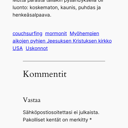
Mutta parasta tälläkin pysähdyksellä oli
luonto: koskematon, kaunis, puhdas ja
henkeäsalpaava.
couchsurfing
mormonit
Myöhempien
aikojen pyhien Jeesuksen Kristuksen kirkko
USA
Uskonnot
Kommentit
Vastaa
Sähköpostiosoitettasi ei julkaista.
Pakolliset kentät on merkitty
*