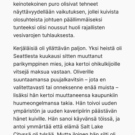
keinotekoinen puro olisivat tehneet
näyttävyydellään vaikutuksen, jollei kuivista
olosuhteista johtuen päällimmäiseksi
tunteeksi olisi noussut huoli rajallisten
vesivarojen tuhlauksesta.
Kerjäläisiä oli yllättävän paljon. Yksi heistä oli
Seattlesta kuukausi sitten muuttanut
parikymppinen mies, joka kertoi ohikulkijoille
vitsejä maksua vastaan. Oliverille
suuntaamansa puujalkavitsin – jota en
valitettavasti tai onneksenne enää muista –
lisäksi hän kertoi muuttaneensa kaupunkiin
huumeongelmansa takia. Hän toivoi uuden
ympäristön ja uuden kaveripiirin päästävän
hänet kuiville. Hän sanoi käyvänsä töissä, ja
antoi ymmärtää että elämä Salt Lake
Cityssä oli tylsää. Mutta iloinen hän silti oli,