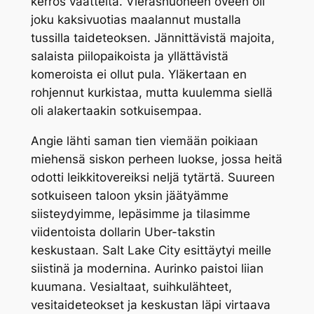
kerros vaatteita. Vierashuoneen oveen oli
joku kaksivuotias maalannut mustalla
tussilla taideteoksen. Jännittävistä majoita,
salaista piilopaikoista ja yllättävistä
komeroista ei ollut pula. Yläkertaan en
rohjennut kurkistaa, mutta kuulemma siellä
oli alakertaakin sotkuisempaa.
Angie lähti saman tien viemään poikiaan
miehensä siskon perheen luokse, jossa heitä
odotti leikkitovereiksi neljä tytärtä. Suureen
sotkuiseen taloon yksin jäätyämme
siisteydyimme, lepäsimme ja tilasimme
viidentoista dollarin Uber-takstin
keskustaan. Salt Lake City esittäytyi meille
siistinä ja modernina. Aurinko paistoi liian
kuumana. Vesialtaat, suihkulähteet,
vesitaideteokset ja keskustan läpi virtaava