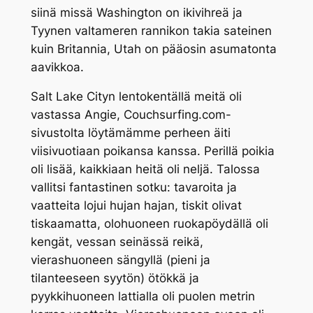
siinä missä Washington on ikivihreä ja
Tyynen valtameren rannikon takia sateinen
kuin Britannia, Utah on pääosin asumatonta
aavikkoa.
Salt Lake Cityn lentokentällä meitä oli
vastassa Angie, Couchsurfing.com-
sivustolta löytämämme perheen äiti
viisivuotiaan poikansa kanssa. Perillä poikia
oli lisää, kaikkiaan heitä oli neljä. Talossa
vallitsi fantastinen sotku: tavaroita ja
vaatteita lojui hujan hajan, tiskit olivat
tiskaamatta, olohuoneen ruokapöydällä oli
kengät, vessan seinässä reikä,
vierashuoneen sängyllä (pieni ja
tilanteeseen syytön) ötökkä ja
pyykkihuoneen lattialla oli puolen metrin