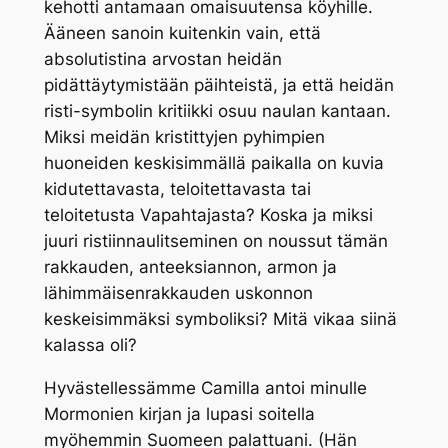
kehotti antamaan omaisuutensa köyhille.
Ääneen sanoin kuitenkin vain, että
absolutistina arvostan heidän
pidättäytymistään päihteistä, ja että heidän
risti-symbolin kritiikki osuu naulan kantaan.
Miksi meidän kristittyjen pyhimpien
huoneiden keskisimmällä paikalla on kuvia
kidutettavasta, teloitettavasta tai
teloitetusta Vapahtajasta? Koska ja miksi
juuri ristiinnaulitseminen on noussut tämän
rakkauden, anteeksiannon, armon ja
lähimmäisenrakkauden uskonnon
keskeisimmäksi symboliksi? Mitä vikaa siinä
kalassa oli?
Hyvästellessämme Camilla antoi minulle
Mormonien kirjan ja lupasi soitella
myöhemmin Suomeen palattuani. (Hän