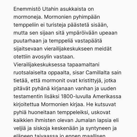
Enemmistö Utahin asukkaista on
mormoneja. Mormonien pyhimpään
temppeliin ei turisteja päästetä sisään,
mutta sen sijaan sitä ympäröivään upeaan
puutarhaan ja temppeliä vastapäätä
sijaitsevaan vierailijakeskukseen meidät
otettiin avosylin vastaan.
Vierailijakeskuksessa tapaamaltani
ruotsalaiselta oppaalta, sisar Camillalta sain
tietää, että mormonit ovat kristittyjä, jotka
pitävät pyhänä kirjanaan vanhan ja uuden
testamentin lisäksi 1800-luvulla Amerikassa
kirjoitettua Mormonien kirjaa. He kutsuvat
pyhiä huoneitaan temppeleiksi, uskovat
kaikkien ihmisten olevan Jumalan lapsia eli
veljiä ja siskoja keskenään ja syntyneen ja
eläneen taivaassa jo ennen maallisen