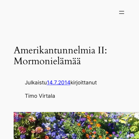
Siirry
sisältöön
Amerikantunnelmia II:
Mormonielämää
Julkaistu
14.7.2014
kirjoittanut
Timo Virtala