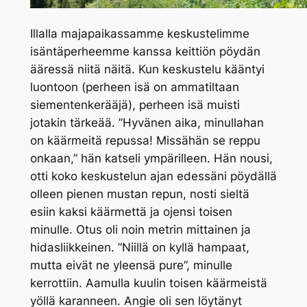
Illalla majapaikassamme keskustelimme
isäntäperheemme kanssa keittiön pöydän
ääressä niitä näitä. Kun keskustelu kääntyi
luontoon (perheen isä on ammatiltaan
siementenkerääjä), perheen isä muisti
jotakin tärkeää. ”Hyvänen aika, minullahan
on käärmeitä repussa! Missähän se reppu
onkaan,” hän katseli ympärilleen. Hän nousi,
otti koko keskustelun ajan edessäni pöydällä
olleen pienen mustan repun, nosti sieltä
esiin kaksi käärmettä ja ojensi toisen
minulle. Otus oli noin metrin mittainen ja
hidasliikkeinen. ”Niillä on kyllä hampaat,
mutta eivät ne yleensä pure”, minulle
kerrottiin. Aamulla kuulin toisen käärmeistä
yöllä karanneen. Angie oli sen löytänyt