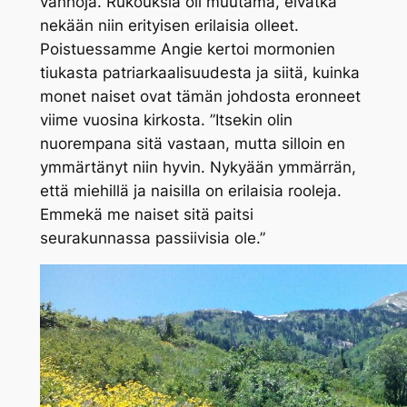
vanhoja. Rukouksia oli muutama, eivätkä
nekään niin erityisen erilaisia olleet.
Poistuessamme Angie kertoi mormonien
tiukasta patriarkaalisuudesta ja siitä, kuinka
monet naiset ovat tämän johdosta eronneet
viime vuosina kirkosta. ”Itsekin olin
nuorempana sitä vastaan, mutta silloin en
ymmärtänyt niin hyvin. Nykyään ymmärrän,
että miehillä ja naisilla on erilaisia rooleja.
Emmekä me naiset sitä paitsi
seurakunnassa passiivisia ole.”