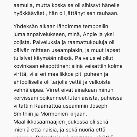
aamulla, mutta koska se oli sihissyt hänelle
hyökkäävästi, hän oli jättänyt sen rauhaan.
Yhdeksän aikaan lähdimme temppeliin
jumalanpalvelukseen, minä, Angie ja yksi
pojista. Palveluksia ja raamattukouluja oli
päivän mittaan useampiakin, ja muut lapset
tulisivat käymään niissä. Palvelus ei ollut
kovinkaan eksoottinen: siinä veisattiin kolme
virttä, viisi eri maallikkoa piti puheen ja
ehtoollisella oli tarjolla vettä ja valkoista
vehnäleipää. Virret eivät ainakaan minun
korvissani poikenneet luterilaisista, puheissa
viitattiin Raamattua useammin Joseph
Smithiin ja Mormonien kirjaan.
Maallikkosaarnaajien joukossa oli sekä
miehiä että naisia, ja sekä nuoria että