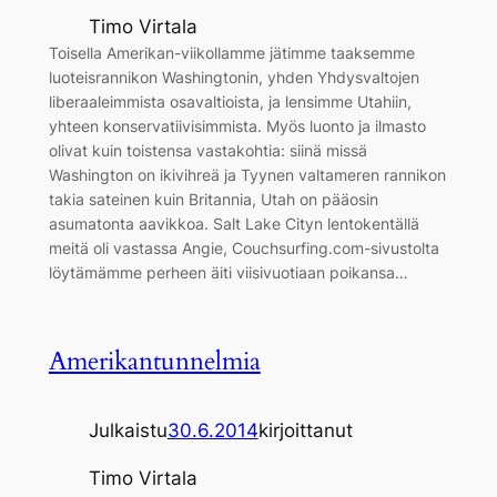
Timo Virtala
Toisella Amerikan-viikollamme jätimme taaksemme
luoteisrannikon Washingtonin, yhden Yhdysvaltojen
liberaaleimmista osavaltioista, ja lensimme Utahiin,
yhteen konservatiivisimmista. Myös luonto ja ilmasto
olivat kuin toistensa vastakohtia: siinä missä
Washington on ikivihreä ja Tyynen valtameren rannikon
takia sateinen kuin Britannia, Utah on pääosin
asumatonta aavikkoa. Salt Lake Cityn lentokentällä
meitä oli vastassa Angie, Couchsurfing.com-sivustolta
löytämämme perheen äiti viisivuotiaan poikansa…
Amerikantunnelmia
Julkaistu
30.6.2014
kirjoittanut
Timo Virtala