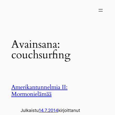
Siirry
sisältöön
Avainsana:
couchsurfing
Amerikantunnelmia II:
Mormonielämää
Julkaistu
14.7.2014
kirjoittanut