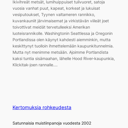
Ikivihreät metsät, lumihuippuiset tulivuoret, satoja
vuosia vanhat puut, kapeat, korkeat ja lukuisat
vesiputoukset, Tyynen valtameren rannikko,
kuvankauniit järvimaisemat ja virkistävän viileät joet
toivottivat meidät tervetulleeksi Amerikan
luoteisrannikolle. Washingtonin Seattlessa ja Oregonin
Portlandissa olen käynyt kahdesti aiemminkin, mutta
keskittynyt tuolloin ihmettelemään kaupunkitunnelmia.
Mutta nyt menimme metsään. Ajoimme Portlandista
kaksi tuntia sisämaahan, lähelle Hood River-kaupunkia,
Klickitak-joen rannalle.…
Kertomuksia rohkeudesta
Satunnaisia muistiinpanoja vuodesta 2002