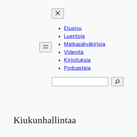
Siirry
sisältöön
Etusivu
Luentoja
Matkapäiväkirjoja
Videoita
Kirjoituksia
Podcasteja
Etsi
Kiukunhallintaa