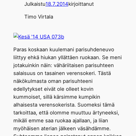
Julkaistu
18.7.2014
kirjoittanut
Timo Virtala
Paras koskaan kuulemani parisuhdeneuvo
liittyy ehkä hiukan yllättäen ruokaan. Se meni
jotakuinkin näin: vähäriitaisen parisuhteen
salaisuus on tasainen verensokeri. Tästä
näkökulmasta oman parisuhteeni
edellytykset eivät ole olleet kovin
kummoiset, sillä kärsimme kumpikin
alhaisesta verensokerista. Suomeksi tämä
tarkoittaa, että olomme muuttuu ärtyneeksi,
mikäli emme saa ruokaa ajallaan, ja liian
myöhäisen aterian jälkeen väsähdämme.