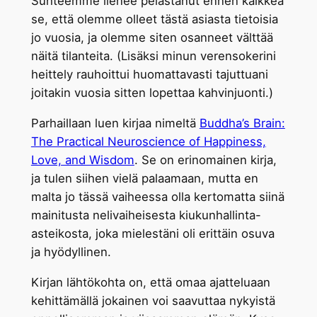
Suhteemme lienee pelastanut ennen kaikkea
se, että olemme olleet tästä asiasta tietoisia
jo vuosia, ja olemme siten osanneet välttää
näitä tilanteita. (Lisäksi minun verensokerini
heittely rauhoittui huomattavasti tajuttuani
joitakin vuosia sitten lopettaa kahvinjuonti.)
Parhaillaan luen kirjaa nimeltä
Buddha’s Brain:
The Practical Neuroscience of Happiness,
Love, and Wisdom
. Se on erinomainen kirja,
ja tulen siihen vielä palaamaan, mutta en
malta jo tässä vaiheessa olla kertomatta siinä
mainitusta nelivaiheisesta kiukunhallinta-
asteikosta, joka mielestäni oli erittäin osuva
ja hyödyllinen.
Kirjan lähtökohta on, että omaa ajatteluaan
kehittämällä jokainen voi saavuttaa nykyistä