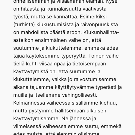
onnellisemman ja viisaamman elämän. Kyse
on hitaasta ja kurinalaisuutta vaativasta
työstä, mutta se kannattaa. Esimerkiksi
(turhista) kiukustumisista ja raivonpuuskista
on mahdollista päästä eroon. Kiukunhallinta-
asteikon ensimmäinen vaihe on, että
suutumme ja kiukuttelemme, emmekä edes
tajua käytöksemme typeryyttä. Toinen vaihe
tiellä kohti viisaampaa ja tietoisempaan
käyttäytymistä on, että suutumme ja
kiukuttelemme, vaikka jo raivostumisemme
aikana tajuamme käyttäytyvämme typerästi ja
muille ja itsellemme vahingollisesti.
Kolmannessa vaiheessa sisällämme kiehuu,
mutta pystymme hallitsemaan ulkoisen
käyttäytymisemme. Neljännessä ja
viimeisessä vaiheessa emme suutu, emmekä
edes muista, että aiemmin olisimme