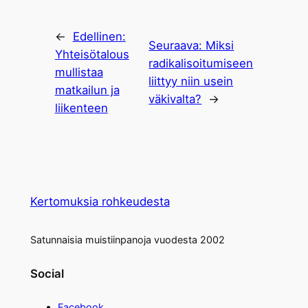
←
Edellinen:
Seuraava:
Miksi
Yhteisötalous
radikalisoitumiseen
mullistaa
liittyy niin usein
matkailun ja
väkivalta?
→
liikenteen
Kertomuksia rohkeudesta
Satunnaisia muistiinpanoja vuodesta 2002
Social
Facebook