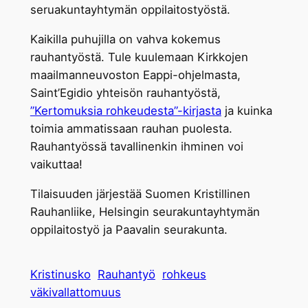
seruakuntayhtymän oppilaitostyöstä.
Kaikilla puhujilla on vahva kokemus
rauhantyöstä. Tule kuulemaan Kirkkojen
maailmanneuvoston Eappi-ohjelmasta,
Saint’Egidio yhteisön rauhantyöstä,
”Kertomuksia rohkeudesta”-kirjasta
ja kuinka
toimia ammatissaan rauhan puolesta.
Rauhantyössä tavallinenkin ihminen voi
vaikuttaa!
Tilaisuuden järjestää Suomen Kristillinen
Rauhanliike, Helsingin seurakuntayhtymän
oppilaitostyö ja Paavalin seurakunta.
Kristinusko
Rauhantyö
rohkeus
väkivallattomuus