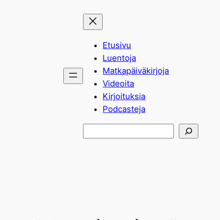
Siirry
sisältöön
Etusivu
Luentoja
Matkapäiväkirjoja
Videoita
Kirjoituksia
Podcasteja
Etsi