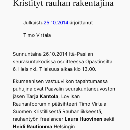
Kristityt rauhan rakentajina
Julkaistu
25.10.2014
kirjoittanut
Timo Virtala
Sunnuntaina 26.10.2014 Itä-Pasilan
seurakuntakodissa osoitteessa Opastinsilta
6, Helsinki. Tilaisuus alkaa klo 13.00.
Ekumeenisen vastuuviikon tapahtumassa
puhujina ovat Paavalin seurakuntaneuvoston
jäsen
Tarja Kantola
, Loviisan
Rauhanfoorumin pääsihteeri Timo Virtala
Suomen Kristillisestä Rauhanliikkeestä,
rauhantyön freelancer
Laura Huovinen
sekä
Heidi Rautionma
Helsingin