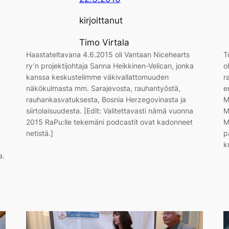
kirjoittanut
Timo Virtala
Haastateltavana 4.6.2015 oli Vantaan Nicehearts
T
ry’n projektijohtaja Sanna Heikkinen-Velican, jonka
o
kanssa keskustelimme väkivallattomuuden
r
näkökulmasta mm. Sarajevosta, rauhantyöstä,
e
rauhankasvatuksesta, Bosnia Herzegovinasta ja
M
siirtolaisuudesta. [Edit: Valitettavasti nämä vuonna
M
2015 RaPu:lle tekemäni podcastit ovat kadonneet
M
netistä.]
p
k
a.