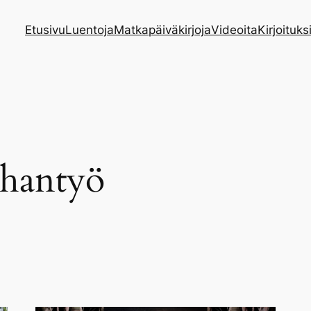
Etusivu
Luentoja
Matkapäiväkirjoja
Videoita
Kirjoituks
hantyö