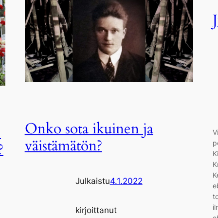
Onko sota ikuinen ja
i
V
väistämätön?
p
?
K
K
K
Julkaistu
4.1.2022
e
t
i
kirjoittanut
e