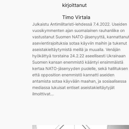
kirjoittanut
Timo Virtala
Julkaistu Antimilitaristi-lehdessä 7.4.2022. Useiden
vuosikymmenten ajan suomalainen rauhanliike on
vastustanut Suomen NATO-jäsenyyttä, kannattanu
asevientirajoituksia sotaa käyviin maihin ja tukenut
aseistakieltäytymistä meillä ja muualla. Venäjän
hyökättyä torstaina 24.2.22 aseellisesti Ukrainaan
Suomen kansan enemmistö kääntyi ensimmäistä
kertaa NATO-jäsenyyden puolelle, sekä hallituksen
että opposition enemmistö kannatti aseiden
antamista sotaa käyvään maahan, ja sosiaalisessa
mediassa lukuisat entiset aseistakieltäytyjät
ilmoittivat…