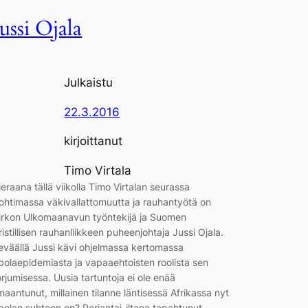
Jussi Ojala
Julkaistu
22.3.2016
kirjoittanut
Timo Virtala
ieraana tällä viikolla Timo Virtalan seurassa
ohtimassa väkivallattomuutta ja rauhantyötä on
irkon Ulkomaanavun työntekijä ja Suomen
ristillisen rauhanliikkeen puheenjohtaja Jussi Ojala.
eväällä Jussi kävi ohjelmassa kertomassa
bolaepidemiasta ja vapaaehtoisten roolista sen
orjumisessa. Uusia tartuntoja ei ole enää
lmaantunut, millainen tilanne läntisessä Afrikassa nyt
bolan suhteen on? Perjantai-iltana tapahtunut