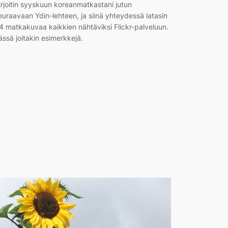
irjoitin syyskuun koreanmatkastani jutun
euraavaan Ydin-lehteen, ja siinä yhteydessä latasin
4 matkakuvaa kaikkien nähtäviksi Flickr-palveluun.
ässä joitakin esimerkkejä.