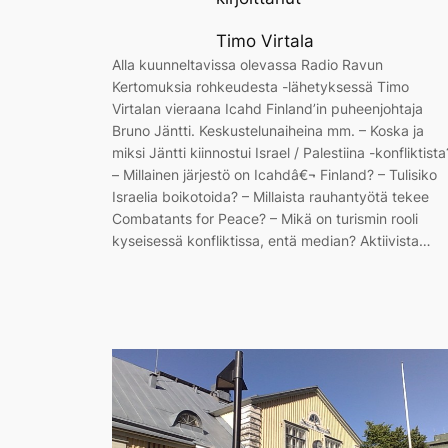
Timo Virtala
Alla kuunneltavissa olevassa Radio Ravun
Kertomuksia rohkeudesta -lähetyksessä Timo
Virtalan vieraana Icahd Finland’in puheenjohtaja
Bruno Jäntti. Keskustelunaiheina mm. – Koska ja
miksi Jäntti kiinnostui Israel / Palestiina -konfliktista
– Millainen järjestö on Icahdâ€¬ Finland? – Tulisiko
Israelia boikotoida? – Millaista rauhantyötä tekee
Combatants for Peace? – Mikä on turismin rooli
kyseisessä konfliktissa, entä median? Aktiivista…