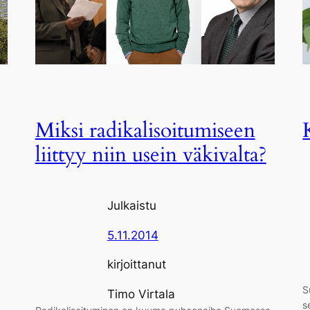
Miksi radikalisoitumiseen
liittyy niin usein väkivalta?
Julkaistu
5.11.2014
kirjoittanut
S
Timo Virtala
s