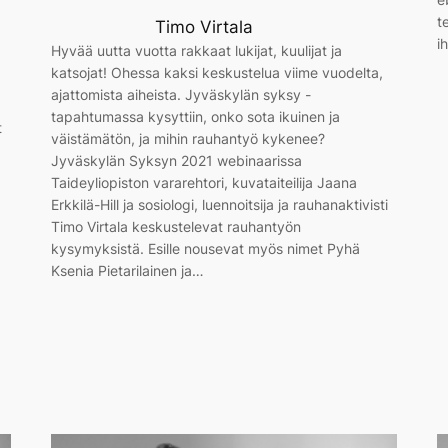
t
Timo Virtala
i
Hyvää uutta vuotta rakkaat lukijat, kuulijat ja
katsojat! Ohessa kaksi keskustelua viime vuodelta,
ajattomista aiheista. Jyväskylän syksy -
tapahtumassa kysyttiin, onko sota ikuinen ja
t
väistämätön, ja mihin rauhantyö kykenee?
Jyväskylän Syksyn 2021 webinaarissa
Taideyliopiston vararehtori, kuvataiteilija Jaana
Erkkilä-Hill ja sosiologi, luennoitsija ja rauhanaktivisti
Timo Virtala keskustelevat rauhantyön
kysymyksistä. Esille nousevat myös nimet Pyhä
Ksenia Pietarilainen ja…