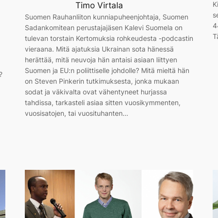
K
Timo Virtala
s
Suomen Rauhanliiton kunniapuheenjohtaja, Suomen
4
Sadankomitean perustajajäsen Kalevi Suomela on
T
tulevan torstain Kertomuksia rohkeudesta -podcastin
vieraana. Mitä ajatuksia Ukrainan sota hänessä
herättää, mitä neuvoja hän antaisi asiaan liittyen
Suomen ja EU:n poliittiselle johdolle? Mitä mieltä hän
?
on Steven Pinkerin tutkimuksesta, jonka mukaan
sodat ja väkivalta ovat vähentyneet hurjassa
tahdissa, tarkasteli asiaa sitten vuosikymmenten,
vuosisatojen, tai vuosituhanten…