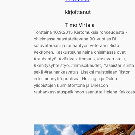
kirjoittanut
Timo Virtala
Torstaina 10.9.2015 Kertomuksia rohkeudesta -
ohjelmassa haastateltavana 90-vuotias DI,
sotaveteraani ja rauhantyön veteraani Risto
Kekkonen. Keskustelunaiheina ohjelmassa ovat
#rauhantyö, #väkivallattomuus, #asevarustelu,
#kehitysyhteistyö, #ihmisoikeudet, #aseistariisunta
sekä #rauhankasvatus. Lisäksi muistellaan Riston
edesmennyttä puolisoa, Helsingin ja Oulun
yliopistojen kunniatohtoria ja Unescon
rauhankasvatuspalkinnon saanutta Helena Kekkost