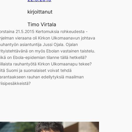
kirjoittanut
Timo Virtala
orstaina 21.5.2015 Kertomuksia rohkeudesta -
hjelman vieraana oli Kirkon Ulkomaanavun johtava
auhantyön asiantuntija Jussi Ojala. Ojalan
rityistehtävänä on myös Ebolan vastainen taistelu.
ikä on Ebola-epidemian tilanne tällä hetkellä?
illaista rauhantyötä Kirkon Ulkomaanapu tekee?
itä Suomi ja suomalaiset voivat tehdä
arantaakseen rauhan edellytyksiä maailman
riisipesäkkeistä?