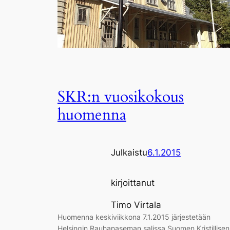
SKR:n vuosikokous
huomenna
Julkaistu
6.1.2015
kirjoittanut
Timo Virtala
Huomenna keskiviikkona 7.1.2015 järjestetään
Helsingin Rauhanaseman salissa Suomen Kristillisen