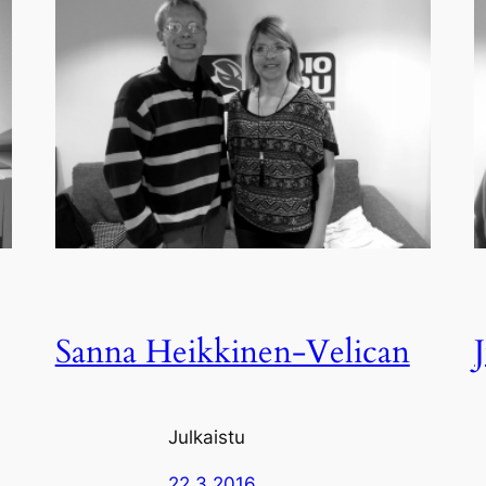
Sanna Heikkinen-Velican
Julkaistu
22.3.2016