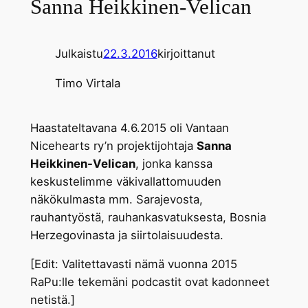
Sanna Heikkinen-Velican
Julkaistu
22.3.2016
kirjoittanut
Timo Virtala
Haastateltavana 4.6.2015 oli Vantaan
Nicehearts ry’n projektijohtaja
Sanna
Heikkinen-Velican
, jonka kanssa
keskustelimme väkivallattomuuden
näkökulmasta mm. Sarajevosta,
rauhantyöstä, rauhankasvatuksesta, Bosnia
Herzegovinasta ja siirtolaisuudesta.
[Edit: Valitettavasti nämä vuonna 2015
RaPu:lle tekemäni podcastit ovat kadonneet
netistä.]