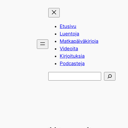
Siirry
sisältöön
Etusivu
Luentoja
Matkapäiväkirjoja
Videoita
Kirjoituksia
Podcasteja
Etsi