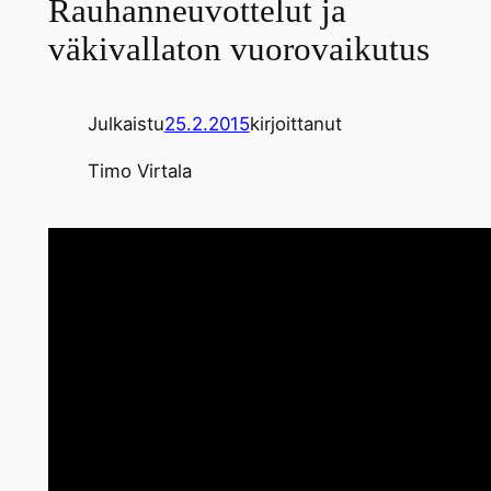
Rauhanneuvottelut ja
väkivallaton vuorovaikutus
Julkaistu
25.2.2015
kirjoittanut
Timo Virtala