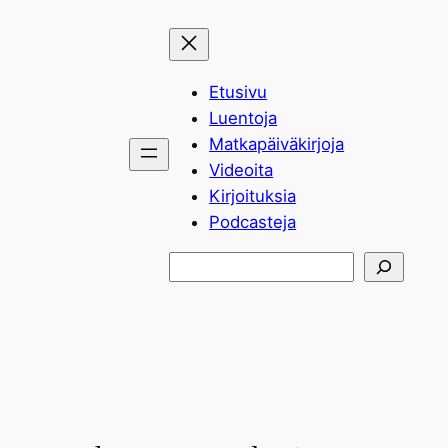
Siirry
sisältöön
Etusivu
Luentoja
Matkapäiväkirjoja
Videoita
Kirjoituksia
Podcasteja
Etsi