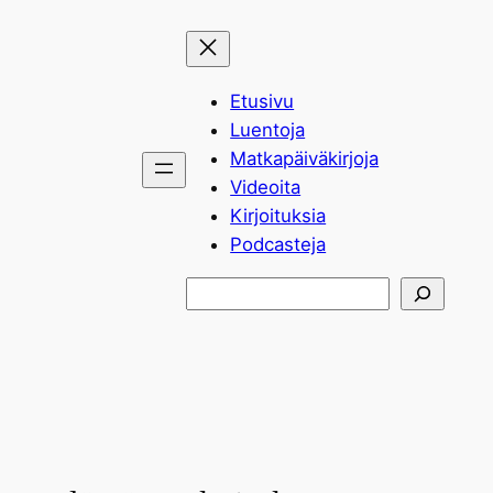
Siirry
sisältöön
Etusivu
Luentoja
Matkapäiväkirjoja
Videoita
Kirjoituksia
Podcasteja
Etsi