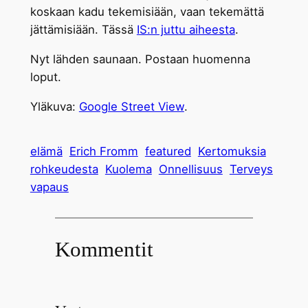
koskaan kadu tekemisiään, vaan tekemättä
jättämisiään. Tässä
IS:n juttu aiheesta
.
Nyt lähden saunaan. Postaan huomenna
loput.
Yläkuva:
Google Street View
.
elämä
Erich Fromm
featured
Kertomuksia
rohkeudesta
Kuolema
Onnellisuus
Terveys
vapaus
Kommentit