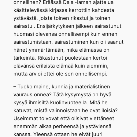
onnellinen? Eräässä Dalai-laman ajattelua
käsittelevässä kirjassa kerrottiin kahdesta
ystävästä, joista toinen rikastui ja toinen
sairastui. Ensijärkytyksen jälkeen sairastunut
huomasi olevansa onnellisempi kuin ennen
sairastumistaan, sairastuminen kun oli saanut
hänet ymmärtämään, mikä elämässä on
tärkeintä. Rikastunut puolestaan kertoi
elävänsä erilaista elämää kuin aiemmin,
mutta arvioi ettei ole sen onnellisempi.
– Tuoko maine, kunnia ja materialistinen
vauraus onnea? Tätä kysymystä on hyvä
kysyä ihmisiltä kuolinvuoteella. Mitä he
katuvat, mistä valinnoistaan he ovat iloisia?
Useimmat toivovat että olisivat viettäneet
enemmän aikaa perheensä ja ystäviensä
kanssa. Yleensä ottaen he eivät juuri