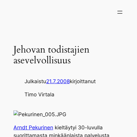
Siirry
sisältöön
Jehovan todistajien
asevelvollisuus
Julkaistu
21.7.2008
kirjoittanut
Timo Virtala
Arndt Pekurinen
kieltäytyi 30-luvulla
suorittamasta minkäänlaista palvelusta