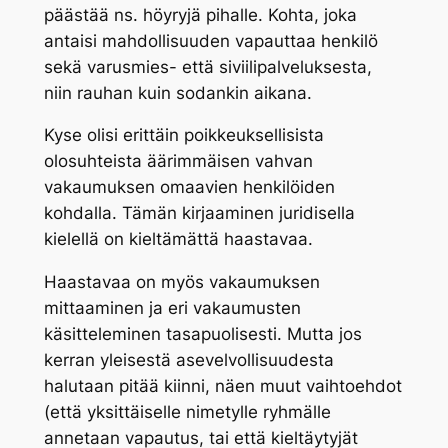
päästää ns. höyryjä pihalle. Kohta, joka
antaisi mahdollisuuden vapauttaa henkilö
sekä varusmies- että siviilipalveluksesta,
niin rauhan kuin sodankin aikana.
Kyse olisi erittäin poikkeuksellisista
olosuhteista äärimmäisen vahvan
vakaumuksen omaavien henkilöiden
kohdalla. Tämän kirjaaminen juridisella
kielellä on kieltämättä haastavaa.
Haastavaa on myös vakaumuksen
mittaaminen ja eri vakaumusten
käsitteleminen tasapuolisesti. Mutta jos
kerran yleisestä asevelvollisuudesta
halutaan pitää kiinni, näen muut vaihtoehdot
(että yksittäiselle nimetylle ryhmälle
annetaan vapautus, tai että kieltäytyjät