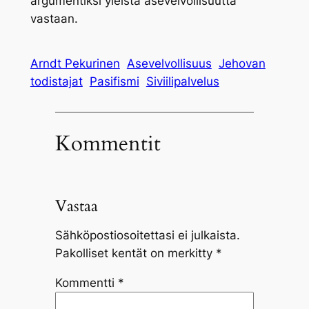
argumentiksi yleistä asevelvollisuutta
vastaan.
Arndt Pekurinen
Asevelvollisuus
Jehovan
todistajat
Pasifismi
Siviilipalvelus
Kommentit
Vastaa
Sähköpostiosoitettasi ei julkaista.
Pakolliset kentät on merkitty
*
Kommentti
*