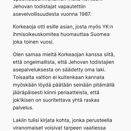
Jehovan todistajat vapautettiin
asevelvollisuudesta vuonna 1987.
Korkeaoja otti esille asian, josta myös YK:n
ihmisoikeuskomitea huomauttaa Suomea
joka toinen vuosi.
Olen samaa mieltä Korkeaojan kanssa siitä,
että ongelmallista, että Jehovan todistajien
asepalveluksesta on säädetty oma laki.
Toisaalta valtion ei kuitenkaan kannata
myöskään löydä päätään seinään pitämällä
jääräpäisesti kiinni periaatteista, että
jok’ikisen on suoritettava yhtä raskas
palvelus.
Lakiin tulisi kirjata kohta, jonka perusteella
viranomaiset voisivat tarpeen vaatiessa