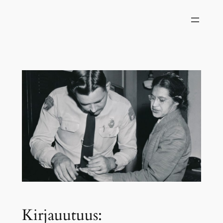
Siirry
sisältöön
Kirjauutuus: