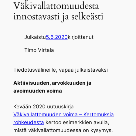
Väkivallattomuudesta
innostavasti ja selkeästi
Julkaistu
5.6.2020
kirjoittanut
Timo Virtala
Tiedotusvälineille, vapaa julkaistavaksi
Aktiivisuuden, arvokkuuden ja
avoimuuden voima
Kevään 2020 uutuuskirja
Väkivallattomuuden voima – Kertomuksia
rohkeudesta
kertoo esimerkkien avulla,
mistä väkivallattomuudessa on kysymys.