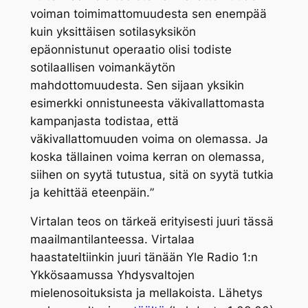
voiman toimimattomuudesta sen enempää
kuin yksittäisen sotilasyksikön
epäonnistunut operaatio olisi todiste
sotilaallisen voimankäytön
mahdottomuudesta. Sen sijaan yksikin
esimerkki onnistuneesta väkivallattomasta
kampanjasta todistaa, että
väkivallattomuuden voima on olemassa. Ja
koska tällainen voima kerran on olemassa,
siihen on syytä tutustua, sitä on syytä tutkia
ja kehittää eteenpäin.
”
Virtalan teos on tärkeä erityisesti juuri tässä
maailmantilanteessa. Virtalaa
haastateltiinkin juuri tänään Yle Radio 1:n
Ykkösaamussa Yhdysvaltojen
mielenosoituksista ja mellakoista. Lähetys