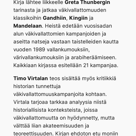
Kirja lähtee liikkeelle
Greta Thunbergin
tarinasta ja jatkaa väkivallattomuuden
klassikoihin
Gandhiin
,
Kingiin
ja
Mandelaan
. Heistä edetään vuosisadan
alun väkivallattomien kampanjoiden ja
aseitta natseja vastaan taistelleiden kautta
vuoden 1989 vallankumouksiin,
värivallankumouksiin ja arabiheräämiseen.
Kaikkiaan kirjassa esitellään 21 kampanjaa.
Timo Virtalan
teos sisältää myös kritiikkiä
historian tunnettuja
väkivallattomuuskampanjoita kohtaan.
Virtala tarjoaa tarkkaa analyysia niistä
historiallisista konteksteista, joissa
väkivallattomuutta on hyödynnetty, mutta
välttää liian akateemisuuden ja
teoreettisuuden. Kirjan ehdoton etu moniin