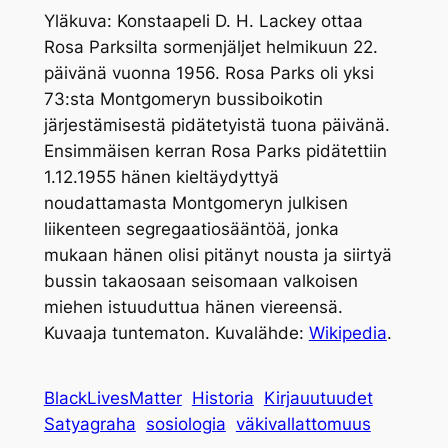
Yläkuva: Konstaapeli D. H. Lackey ottaa
Rosa Parksilta sormenjäljet helmikuun 22.
päivänä vuonna 1956. Rosa Parks oli yksi
73:sta Montgomeryn bussiboikotin
järjestämisestä pidätetyistä tuona päivänä.
Ensimmäisen kerran Rosa Parks pidätettiin
1.12.1955 hänen kieltäydyttyä
noudattamasta Montgomeryn julkisen
liikenteen segregaatiosääntöä, jonka
mukaan hänen olisi pitänyt nousta ja siirtyä
bussin takaosaan seisomaan valkoisen
miehen istuuduttua hänen viereensä.
Kuvaaja tuntematon. Kuvalähde:
Wikipedia
.
BlackLivesMatter
Historia
Kirjauutuudet
Satyagraha
sosiologia
väkivallattomuus