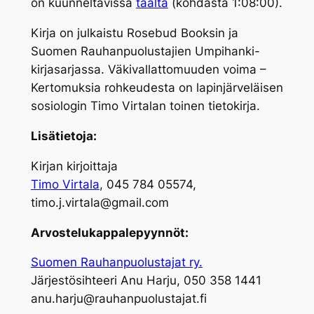
on kuunneltavissa
täältä
(kohdasta 1:08:00).
Kirja on julkaistu Rosebud Booksin ja
Suomen Rauhanpuolustajien Umpihanki-
kirjasarjassa. Väkivallattomuuden voima –
Kertomuksia rohkeudesta on lapinjärveläisen
sosiologin Timo Virtalan toinen tietokirja.
Lisätietoja:
Kirjan kirjoittaja
Timo Virtala
, 045 784 05574,
timo.j.virtala@gmail.com
Arvostelukappalepyynnöt:
Suomen Rauhanpuolustajat ry.
Järjestösihteeri Anu Harju, 050 358 1441
anu.harju@rauhanpuolustajat.fi