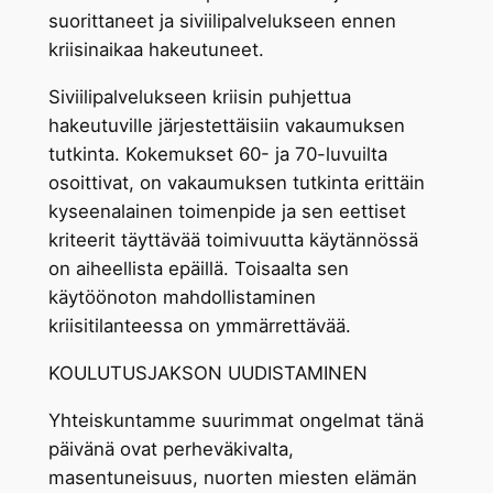
suorittaneet ja siviilipalvelukseen ennen
kriisinaikaa hakeutuneet.
Siviilipalvelukseen kriisin puhjettua
hakeutuville järjestettäisiin vakaumuksen
tutkinta. Kokemukset 60- ja 70-luvuilta
osoittivat, on vakaumuksen tutkinta erittäin
kyseenalainen toimenpide ja sen eettiset
kriteerit täyttävää toimivuutta käytännössä
on aiheellista epäillä. Toisaalta sen
käytöönoton mahdollistaminen
kriisitilanteessa on ymmärrettävää.
KOULUTUSJAKSON UUDISTAMINEN
Yhteiskuntamme suurimmat ongelmat tänä
päivänä ovat perheväkivalta,
masentuneisuus, nuorten miesten elämän