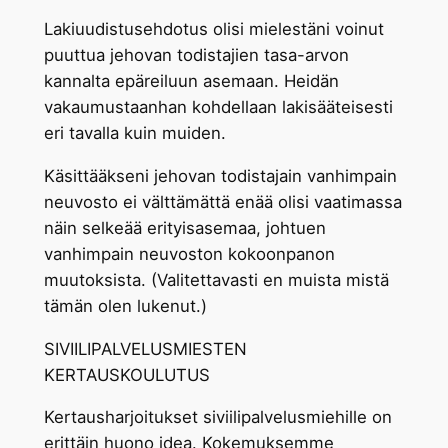
Lakiuudistusehdotus olisi mielestäni voinut
puuttua jehovan todistajien tasa-arvon
kannalta epäreiluun asemaan. Heidän
vakaumustaanhan kohdellaan lakisääteisesti
eri tavalla kuin muiden.
Käsittääkseni jehovan todistajain vanhimpain
neuvosto ei välttämättä enää olisi vaatimassa
näin selkeää erityisasemaa, johtuen
vanhimpain neuvoston kokoonpanon
muutoksista. (Valitettavasti en muista mistä
tämän olen lukenut.)
SIVIILIPALVELUSMIESTEN
KERTAUSKOULUTUS
Kertausharjoitukset siviilipalvelusmiehille on
erittäin huono idea. Kokemuksemme