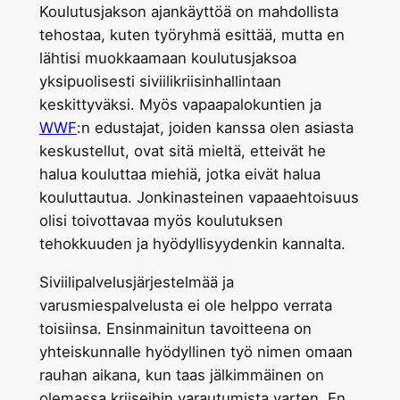
Koulutusjakson ajankäyttöä on mahdollista
tehostaa, kuten työryhmä esittää, mutta en
lähtisi muokkaamaan koulutusjaksoa
yksipuolisesti siviilikriisinhallintaan
keskittyväksi. Myös vapaapalokuntien ja
WWF
:n edustajat, joiden kanssa olen asiasta
keskustellut, ovat sitä mieltä, etteivät he
halua kouluttaa miehiä, jotka eivät halua
kouluttautua. Jonkinasteinen vapaaehtoisuus
olisi toivottavaa myös koulutuksen
tehokkuuden ja hyödyllisyydenkin kannalta.
Siviilipalvelusjärjestelmää ja
varusmiespalvelusta ei ole helppo verrata
toisiinsa. Ensinmainitun tavoitteena on
yhteiskunnalle hyödyllinen työ nimen omaan
rauhan aikana, kun taas jälkimmäinen on
olemassa kriiseihin varautumista varten. En