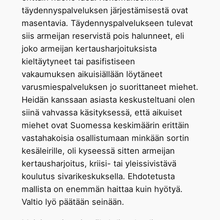
täydennyspalveluksen järjestämisestä ovat
masentavia. Täydennyspalvelukseen tulevat
siis armeijan reservistä pois halunneet, eli
joko armeijan kertausharjoituksista
kieltäytyneet tai pasifistiseen
vakaumuksen aikuisiällään löytäneet
varusmiespalveluksen jo suorittaneet miehet.
Heidän kanssaan asiasta keskusteltuani olen
siinä vahvassa käsityksessä, että aikuiset
miehet ovat Suomessa keskimäärin erittäin
vastahakoisia osallistumaan minkään sortin
kesäleirille, oli kyseessä sitten armeijan
kertausharjoitus, kriisi- tai yleissivistävä
koulutus sivarikeskuksella. Ehdotetusta
mallista on enemmän haittaa kuin hyötyä.
Valtio lyö päätään seinään.