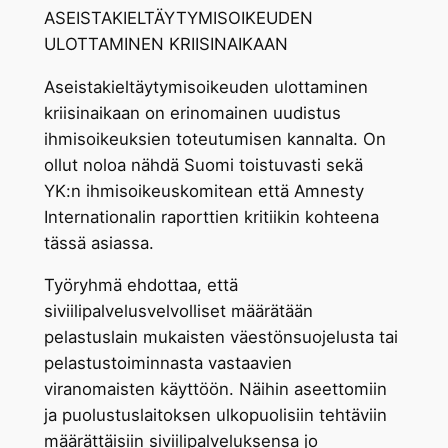
ASEISTAKIELTÄYTYMISOIKEUDEN
ULOTTAMINEN KRIISINAIKAAN
Aseistakieltäytymisoikeuden ulottaminen
kriisinaikaan on erinomainen uudistus
ihmisoikeuksien toteutumisen kannalta. On
ollut noloa nähdä Suomi toistuvasti sekä
YK:n ihmisoikeuskomitean että Amnesty
Internationalin raporttien kritiikin kohteena
tässä asiassa.
Työryhmä ehdottaa, että
siviilipalvelusvelvolliset määrätään
pelastuslain mukaisten väestönsuojelusta tai
pelastustoiminnasta vastaavien
viranomaisten käyttöön. Näihin aseettomiin
ja puolustuslaitoksen ulkopuolisiin tehtäviin
määrättäisiin siviilipalveluksensa jo