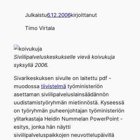
Julkaistu
6.12.2006
kirjoittanut
Timo Virtala
Siviilipalveluskeskukselle vievä koivukuja
syksyllä 2006.
Sivarikeskuksen sivulle on laitettu pdf -
muodossa
tiivistelmä
työministeriön
asettaman siviilipalveluslainsäädännön
uudistamistyöryhmän mietinnöstä. Kyseessä
on työryhmän puheenjohtajan työministeriön
ylitarkastaja Heidin Nummelan PowerPoint -
esitys, jonka hän näytti
siviilipalveluspaikkojen neuvottelupäivillä