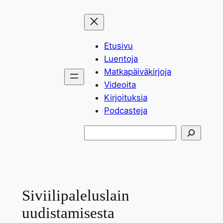
Siirry
sisältöön
Etusivu
Luentoja
Matkapäiväkirjoja
Videoita
Kirjoituksia
Podcasteja
Etsi
Siviilipaleluslain
uudistamisesta