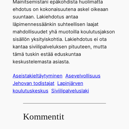
Mainitsemistani epäkohdista huolimatta
ehdotus on kokonaisuutena askel oikeaan
suuntaan. Lakiehdotus antaa
läpimennessäänkin suhteellisen laajat
mahdollisuudet yhä muotoilla koulutusjakson
sisällön yksityiskohtia. Lakiehdotus ei ota
kantaa siviilipalveluksen pituuteen, mutta
tämä tuskin estää eduskuntaa
keskustelemasta asiasta.
Aseistakieltäytyminen
Asevelvollisuus
Jehovan todistajat
Lapinjärven
koulutuskeskus
Siviilipalveluslaki
Kommentit