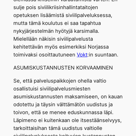
sulje pois siviilikriisinhallintataitojen
opetuksen lisäämistä siviilipalveluksessa,
mutta tämä koulutus ei saa tapahtua
nykyjärjestelmän hyötyjä karsimalla.
Mielellään näkisin siviilipalvelusta
kehitettävän myös esimerkiksi Norjassa
toimivaksi osoittautuneen
Vokt
:in suuntaan.
ASUMISKUSTANNUSTEN KORVAAMINEN
Se, että palveluspaikkojen ohella valtio
osallistuisi siviilipalvelusmiesten
asumiskustannusten maksamiseen, on kauan
odotettu ja täysin välttämätön uudistus ja
toivon, että se menee eduskunnassa läpi.
Läpimeno ei kuitenkaan ole itsestäänselvyys,
tarkoittaisihan tämä uudistus valtiolle
siviilipalveluksesta koituvien kustannusten