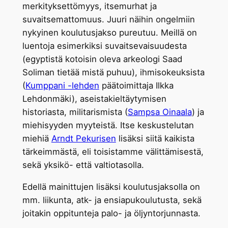
merkityksettömyys, itsemurhat ja
suvaitsemattomuus. Juuri näihin ongelmiin
nykyinen koulutusjakso pureutuu. Meillä on
luentoja esimerkiksi suvaitsevaisuudesta
(egyptistä kotoisin oleva arkeologi Saad
Soliman tietää mistä puhuu), ihmisokeuksista
(
Kumppani -lehden
päätoimittaja Ilkka
Lehdonmäki), aseistakieltäytymisen
historiasta, militarismista (
Sampsa Oinaala
) ja
miehisyyden myyteistä. Itse keskustelutan
miehiä
Arndt Pekurisen
lisäksi siitä kaikista
tärkeimmästä, eli toisistamme välittämisestä,
sekä yksikö- että valtiotasolla.
Edellä mainittujen lisäksi koulutusjaksolla on
mm. liikunta, atk- ja ensiapukoulutusta, sekä
joitakin oppitunteja palo- ja öljyntorjunnasta.