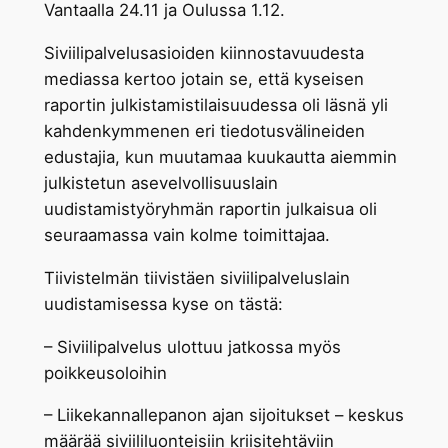
Vantaalla 24.11 ja Oulussa 1.12.
Siviilipalvelusasioiden kiinnostavuudesta
mediassa kertoo jotain se, että kyseisen
raportin julkistamistilaisuudessa oli läsnä yli
kahdenkymmenen eri tiedotusvälineiden
edustajia, kun muutamaa kuukautta aiemmin
julkistetun asevelvollisuuslain
uudistamistyöryhmän raportin julkaisua oli
seuraamassa vain kolme toimittajaa.
Tiivistelmän tiivistäen siviilipalveluslain
uudistamisessa kyse on tästä:
– Siviilipalvelus ulottuu jatkossa myös
poikkeusoloihin
– Liikekannallepanon ajan sijoitukset – keskus
määrää siviililuonteisiin kriisitehtäviin