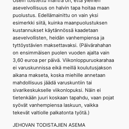
Usein toistettu mantra on, että yleinen
asevelvollisuus on halvin tapa hoitaa maan
puolustus. Edellämainittu on vain yksi
esimerkki siitä, kuinka maanpuolustuksen
kustannukset käytännössä kaadetaan
asevelvollisten, heidän vanhempiensa ja
tyttöystävien maksettavaksi. (Päivärahahan
on ensimmäisen puolen vuoden ajalta vain
3,60 euroa per päivä. Viikonloppuruokarahaa
ei varuskunnissa eikä meillä koulutusjakson
aikana makseta, koska miehille annetaan
mahdollisuus jäädä varuskuntiin tai
sivarikeskukselle viikonlopuksi. Näin ei
tietenkään juuri koskaan tapahdu, vaan pojat
syövät vanhempiensa laskuun, vaikka
tekevät valtiolle palkatonta työtä.)
JEHOVAN TODISTAJIEN ASEMA