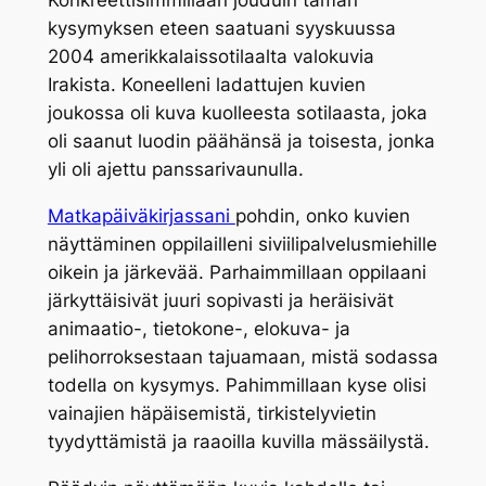
Konkreettisimmillaan jouduin tämän
kysymyksen eteen saatuani syyskuussa
2004 amerikkalaissotilaalta valokuvia
Irakista. Koneelleni ladattujen kuvien
joukossa oli kuva kuolleesta sotilaasta, joka
oli saanut luodin päähänsä ja toisesta, jonka
yli oli ajettu panssarivaunulla.
Matkapäiväkirjassani
pohdin, onko kuvien
näyttäminen oppilailleni siviilipalvelusmiehille
oikein ja järkevää. Parhaimmillaan oppilaani
järkyttäisivät juuri sopivasti ja heräisivät
animaatio-, tietokone-, elokuva- ja
pelihorroksestaan tajuamaan, mistä sodassa
todella on kysymys. Pahimmillaan kyse olisi
vainajien häpäisemistä, tirkistelyvietin
tyydyttämistä ja raaoilla kuvilla mässäilystä.