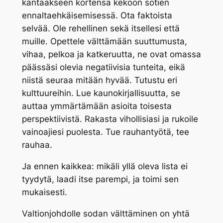
kantaakseen kortensa kekoon sotien
ennaltaehkäisemisessä. Ota faktoista
selvää. Ole rehellinen sekä itsellesi että
muille. Opettele välttämään suuttumusta,
vihaa, pelkoa ja katkeruutta, ne ovat omassa
päässäsi olevia negatiivisia tunteita, eikä
niistä seuraa mitään hyvää. Tutustu eri
kulttuureihin. Lue kaunokirjallisuutta, se
auttaa ymmärtämään asioita toisesta
perspektiivistä. Rakasta vihollisiasi ja rukoile
vainoajiesi puolesta. Tue rauhantyötä, tee
rauhaa.
Ja ennen kaikkea: mikäli yllä oleva lista ei
tyydytä, laadi itse parempi, ja toimi sen
mukaisesti.
Valtionjohdolle sodan välttäminen on yhtä