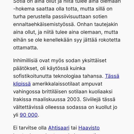
Sotia on aina ollut ja niitä tulee aina olemaan
-hokema saattaa olla totta, mutta sillä on
turha perustella passiivisuuttaan sotien
ennaltaehkäisemistyössä. Onhan tautejakin
aina ollut, ja niitä tulee aina olemaan, mutta
eihän se ole kenellekään syy jättää rokotetta
ottamatta.
Inhimillisiä ovat myös sodan yksittäiset
päätökset, oli käytössä kuinka
sofistikoitunutta teknologiaa tahansa.
Tässä
klipissä
amerikkalaissotilaat ampuvat
vahingossa brittiläisen sotilaan kuoliaaksi
Irakissa maaliskuussa 2003. Siviilejä tässä
vältettävissä olleessa sodassa on kuollut jo
yli
90 000
.
Ei tarvitse olla
Ahtisaari
tai
Haavisto