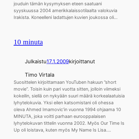
jouduin tämän kysymyksen eteen saatuani
syyskuussa 2004 amerikkalaissotilaalta valokuvia
Irakista. Koneelleni ladattujen kuvien joukossa oli…
10 minuta
Julkaistu
17.1.2009
kirjoittanut
Timo Virtala
Suosittelen kirjoittamaan YouTuben hakuun ”short
movie”. Toisin kuin pari vuotta sitten, jolloin viimeksi
kokeilin, siellä on nykyään suuri määrä korkealaatuisia
lyhytelokuvia. Yksi eilen katsomistani oli ohessa
oleva Ahmed Imamovic’in vuonna 1994 ohjaama 10
MINUTA, joka voitti parhaan eurooppalaisen
lyhytelokuvan tittelin vuonna 2002. Myös Our Time Is
Up oli loistava, kuten myös My Name Is Lisa.…