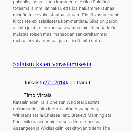
palstalle, jossa siihen kommentoi Heikki Polojärvi
toteamalla mm. latinaksi, että jos haluamme rauhaa,
meidän tulee valmistautua sotaan. Tässä vastaukseni:
Kiitos Heikki asiallisesta kommentista. Siinä on paljon
asioita joista olen kanssasi samaa mieltä: on tärkeää
muistaa toisen maailmansodan sankareitamme;
rauhaa ei voi arvostaa, jos ei tiedä mitä sota…
Salaisuuksien varastamisesta
Julkaistu
27.1.2014
kirjoittanut
Timo Virtala
Katselin eilen illalla oheisen We Steal Secrets
dokumentin, joka kertoo Julian Assangesta,
Wikileaksista ja Chelsea (ent. Bratley) Manningista.
Paria viikkoa aiemmin katselin lentokoneessa
Assangeen ja Wikileaksiin keskittyvän trillerin The