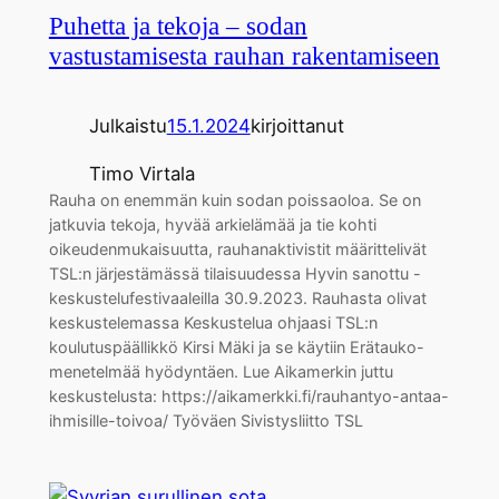
Puhetta ja tekoja – sodan
vastustamisesta rauhan rakentamiseen
Julkaistu
15.1.2024
kirjoittanut
Timo Virtala
Rauha on enemmän kuin sodan poissaoloa. Se on
jatkuvia tekoja, hyvää arkielämää ja tie kohti
oikeudenmukaisuutta, rauhanaktivistit määrittelivät
TSL:n järjestämässä tilaisuudessa Hyvin sanottu -
keskustelufestivaaleilla 30.9.2023. Rauhasta olivat
keskustelemassa Keskustelua ohjaasi TSL:n
koulutuspäällikkö Kirsi Mäki ja se käytiin Erätauko-
menetelmää hyödyntäen. Lue Aikamerkin juttu
keskustelusta: https://aikamerkki.fi/rauhantyo-antaa-
ihmisille-toivoa/ Työväen Sivistysliitto TSL