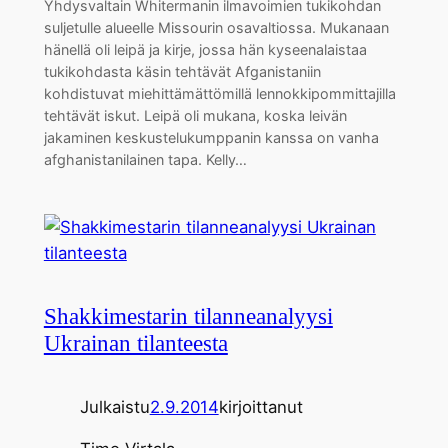
Yhdysvaltain Whitermanin ilmavoimien tukikohdan
suljetulle alueelle Missourin osavaltiossa. Mukanaan
hänellä oli leipä ja kirje, jossa hän kyseenalaistaa
tukikohdasta käsin tehtävät Afganistaniin
kohdistuvat miehittämättömillä lennokkipommittajilla
tehtävät iskut. Leipä oli mukana, koska leivän
jakaminen keskustelukumppanin kanssa on vanha
afghanistanilainen tapa. Kelly…
Shakkimestarin tilanneanalyysi
Ukrainan tilanteesta
Julkaistu
2.9.2014
kirjoittanut