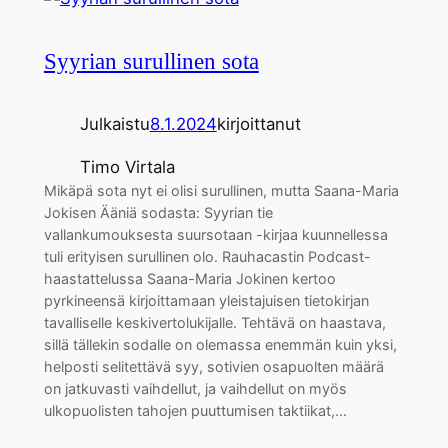
Syyrian surullinen sota
Julkaistu
8.1.2024
kirjoittanut
Timo Virtala
Mikäpä sota nyt ei olisi surullinen, mutta Saana-Maria
Jokisen Ääniä sodasta: Syyrian tie
vallankumouksesta suursotaan -kirjaa kuunnellessa
tuli erityisen surullinen olo. Rauhacastin Podcast-
haastattelussa Saana-Maria Jokinen kertoo
pyrkineensä kirjoittamaan yleistajuisen tietokirjan
tavalliselle keskivertolukijalle. Tehtävä on haastava,
sillä tällekin sodalle on olemassa enemmän kuin yksi,
helposti selitettävä syy, sotivien osapuolten määrä
on jatkuvasti vaihdellut, ja vaihdellut on myös
ulkopuolisten tahojen puuttumisen taktiikat,…