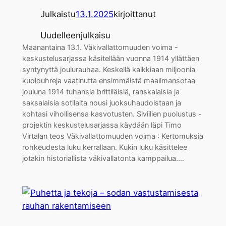
Julkaistu
13.1.2025
kirjoittanut
Uudelleenjulkaisu
Maanantaina 13.1. Väkivallattomuuden voima -
keskustelusarjassa käsitellään vuonna 1914 yllättäen
syntynyttä joulurauhaa. Keskellä kaikkiaan miljoonia
kuolouhreja vaatinutta ensimmäistä maailmansotaa
jouluna 1914 tuhansia brittiläisiä, ranskalaisia ja
saksalaisia sotilaita nousi juoksuhaudoistaan ja
kohtasi vihollisensa kasvotusten. Siviilien puolustus -
projektin keskustelusarjassa käydään läpi Timo
Virtalan teos Väkivallattomuuden voima : Kertomuksia
rohkeudesta luku kerrallaan. Kukin luku käsittelee
jotakin historiallista väkivallatonta kamppailua.…