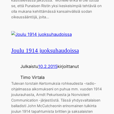
käsittelevässä jaksossa. “Monelle ehkä ei ole tuttua
se, että Punaisen Ristin yksi keskeisimpiä tehtäviä on
olla mukana kehittämässä kansainvälisiä sodan
oikeussääntöjä, joita…
Joulu 1914 juoksuhaudoissa
Julkaistu
10.2.2015
kirjoittanut
Timo Virtala
Tulevan torstain Kertomuksia rohkeudesta -radio-
ohjelmassa aikomukseni on puhua mm. vuoden 1914
joulurauhasta, Arndt Pekurisesta ja Nonviolent
Communication -järjestöstä. Tässä yhdysvaltalaisen
balladisti John McCutcheonin erinomainen tulkinta
joulun 1914 tapahtumista brittien ja saksalaisten