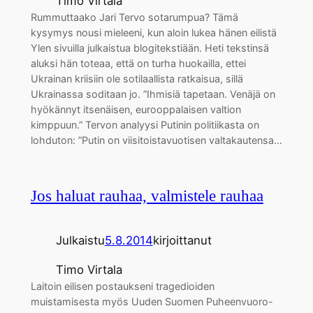
Timo Virtala
Rummuttaako Jari Tervo sotarumpua? Tämä
kysymys nousi mieleeni, kun aloin lukea hänen eilistä
Ylen sivuilla julkaistua blogitekstiään. Heti tekstinsä
aluksi hän toteaa, että on turha huokailla, ettei
Ukrainan kriisiin ole sotilaallista ratkaisua, sillä
Ukrainassa soditaan jo. ”Ihmisiä tapetaan. Venäjä on
hyökännyt itsenäisen, eurooppalaisen valtion
kimppuun.” Tervon analyysi Putinin politiikasta on
lohduton: ”Putin on viisitoistavuotisen valtakautensa…
Jos haluat rauhaa, valmistele rauhaa
Julkaistu
5.8.2014
kirjoittanut
Timo Virtala
Laitoin eilisen postaukseni tragedioiden
muistamisesta myös Uuden Suomen Puheenvuoro-