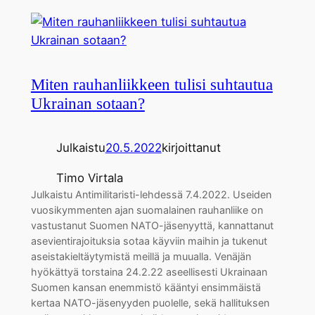
Miten rauhanliikkeen tulisi suhtautua
Ukrainan sotaan?
Julkaistu
20.5.2022
kirjoittanut
Timo Virtala
Julkaistu Antimilitaristi-lehdessä 7.4.2022. Useiden
vuosikymmenten ajan suomalainen rauhanliike on
vastustanut Suomen NATO-jäsenyyttä, kannattanut
asevientirajoituksia sotaa käyviin maihin ja tukenut
aseistakieltäytymistä meillä ja muualla. Venäjän
hyökättyä torstaina 24.2.22 aseellisesti Ukrainaan
Suomen kansan enemmistö kääntyi ensimmäistä
kertaa NATO-jäsenyyden puolelle, sekä hallituksen