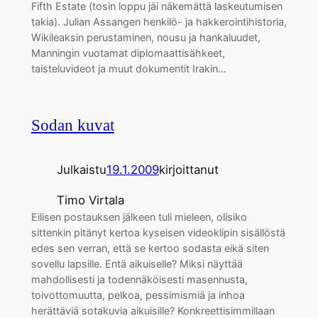
Fifth Estate (tosin loppu jäi näkemättä laskeutumisen
takia). Julian Assangen henkilö- ja hakkerointihistoria,
Wikileaksin perustaminen, nousu ja hankaluudet,
Manningin vuotamat diplomaattisähkeet,
taisteluvideot ja muut dokumentit Irakin…
Sodan kuvat
Julkaistu
19.1.2009
kirjoittanut
Timo Virtala
Eilisen postauksen jälkeen tuli mieleen, olisiko
sittenkin pitänyt kertoa kyseisen videoklipin sisällöstä
edes sen verran, että se kertoo sodasta eikä siten
sovellu lapsille. Entä aikuiselle? Miksi näyttää
mahdollisesti ja todennäköisesti masennusta,
toivottomuutta, pelkoa, pessimismiä ja inhoa
herättäviä sotakuvia aikuisille? Konkreettisimmillaan