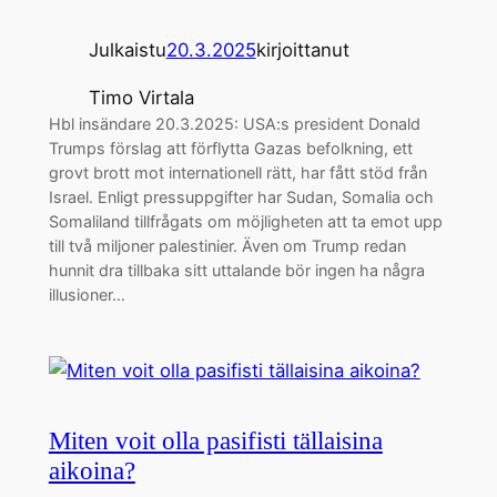
Julkaistu
20.3.2025
kirjoittanut
Timo Virtala
Hbl insändare 20.3.2025: USA:s president Donald
Trumps förslag att förflytta Gazas befolkning, ett
grovt brott mot internationell rätt, har fått stöd från
Israel. Enligt pressuppgifter har Sudan, Somalia och
Somaliland tillfrågats om möjligheten att ta emot upp
till två miljoner palestinier. Även om Trump redan
hunnit dra tillbaka sitt uttalande bör ingen ha några
illusioner…
Miten voit olla pasifisti tällaisina
aikoina?