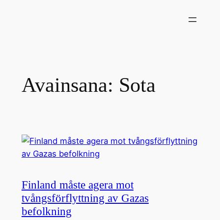
Siirry
sisältöön
Avainsana:
Sota
Finland måste agera mot
tvångsförflyttning av Gazas
befolkning