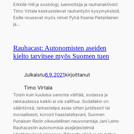
Erkkilä-Hill ja sosiologi, luennoitsija ja rauhanaktivisti
Timo Virtala keskustelevat rauhantyön kysymyksistä.
Esille nousevat myös nimet Pyhä Ksenia Pietarilainen
ja…
Rauhacast: Autonomisten aseiden
kielto tarvitsee myös Suomen tuen
Julkaistu
6.9.2021
kirjoittanut
Timo Virtala
Toisin kuin kuuluisa sanonta väittää, sodassa ja
rakkaudessa kaikki ei ole sallittua. Sodallakin on
sääntönsä, tarkastelipa asiaa sitten juridisesti tai
moraalisesti, korosti haastateltavani, Suomen
Punaisen Ristin oikeudellinen neuvonantaja Jani Leino
Rauhacastin autonomisia asejärjestelmiä