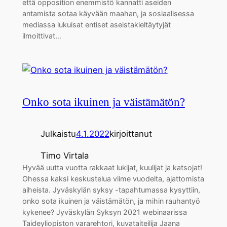
että opposition enemmistö kannatti aseiden
antamista sotaa käyvään maahan, ja sosiaalisessa
mediassa lukuisat entiset aseistakieltäytyjät
ilmoittivat…
Onko sota ikuinen ja väistämätön?
Julkaistu
4.1.2022
kirjoittanut
Timo Virtala
Hyvää uutta vuotta rakkaat lukijat, kuulijat ja katsojat!
Ohessa kaksi keskustelua viime vuodelta, ajattomista
aiheista. Jyväskylän syksy -tapahtumassa kysyttiin,
onko sota ikuinen ja väistämätön, ja mihin rauhantyö
kykenee? Jyväskylän Syksyn 2021 webinaarissa
Taideyliopiston vararehtori, kuvataiteilija Jaana