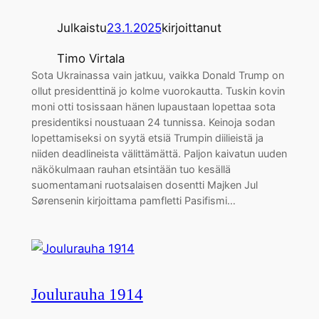
Julkaistu
23.1.2025
kirjoittanut
Timo Virtala
Sota Ukrainassa vain jatkuu, vaikka Donald Trump on
ollut presidenttinä jo kolme vuorokautta. Tuskin kovin
moni otti tosissaan hänen lupaustaan lopettaa sota
presidentiksi noustuaan 24 tunnissa. Keinoja sodan
lopettamiseksi on syytä etsiä Trumpin diilieistä ja
niiden deadlineista välittämättä. Paljon kaivatun uuden
näkökulmaan rauhan etsintään tuo kesällä
suomentamani ruotsalaisen dosentti Majken Jul
Sørensenin kirjoittama pamfletti Pasifismi…
Joulurauha 1914