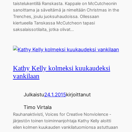
taistelukentillä Ranskasta. Kappale on McCutcheonin
sanoittama ja säveltämä ja nimeltään Christmas in the
Trenches, joulu juoksuhaudoissa. Ollessaan
kiertueella Tanskassa McCutcheon tapasi
saksalaissotilaita, jotka olivat…
Kathy Kelly kolmeksi kuukaudeksi
vankilaan
Julkaistu
24.1.2015
kirjoittanut
Timo Virtala
Rauhanaktivisti, Voices for Creative Nonviolence -
järjestön toinen toiminnanjohtaja Kathy Kelly aloitti
eilen kolmen kuukauden vankilatuomionsa astuttuaan