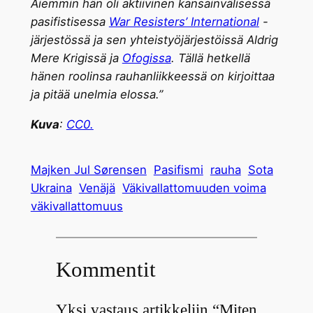
Aiemmin hän oli aktiivinen kansainvälisessä
pasifistisessa
War Resisters’ International
-
järjestössä ja sen yhteistyöjärjestöissä Aldrig
Mere Krigissä ja
Ofogissa
. Tällä hetkellä
hänen roolinsa rauhanliikkeessä on kirjoittaa
ja pitää unelmia elossa.”
Kuva
:
CC0.
Majken Jul Sørensen
Pasifismi
rauha
Sota
Ukraina
Venäjä
Väkivallattomuuden voima
väkivallattomuus
Kommentit
Yksi vastaus artikkeliin “Miten