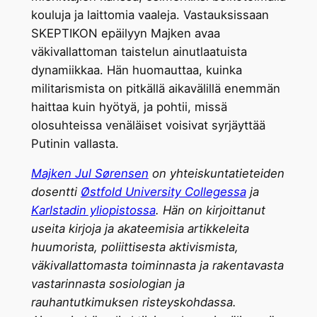
kouluja ja laittomia vaaleja. Vastauksissaan
SKEPTIKON epäilyyn Majken avaa
väkivallattoman taistelun ainutlaatuista
dynamiikkaa. Hän huomauttaa, kuinka
militarismista on pitkällä aikavälillä enemmän
haittaa kuin hyötyä, ja pohtii, missä
olosuhteissa venäläiset voisivat syrjäyttää
Putinin vallasta.
Majken Jul Sørensen
on yhteiskuntatieteiden
dosentti
Østfold University Collegessa
ja
Karlstadin yliopistossa
. Hän on kirjoittanut
useita kirjoja ja akateemisia artikkeleita
huumorista, poliittisesta aktivismista,
väkivallattomasta toiminnasta ja rakentavasta
vastarinnasta sosiologian ja
rauhantutkimuksen risteyskohdassa.