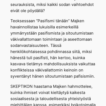
seurauksista, miksi kaikki sodan vaihtoehdot
eivät ole pöydällä?
Teoksessaan ”Pasifismi tänään” Majken
havainnollistaa lukuisilla esimerkeillä
ymmärrystään pasifismista ja sitoutumistaan
väkivallattomaan toimintaan ja aseettomaan
sodanvastaisuuteen. Tässä
henkilökohtaisessa pohdinnassa siitä, miksi
hänestä tuli pasifisti, hän kertoo, kuinka
kasvava tietämys mahdollisuuksista vaikuttaa
konflikteissa väkivallattomin keinoin on
syventänyt hänen sitoutumistaan pafisismiin.
SKEPTIKON haastama Majken hahmottelee,
kuinka ihmiset voivat kieltäytyä kaikesta
sosiaalisesta ja taloudellisesta yhteistyöstä
miehittäjien kanssa, esimerkiksi boikotoimalla