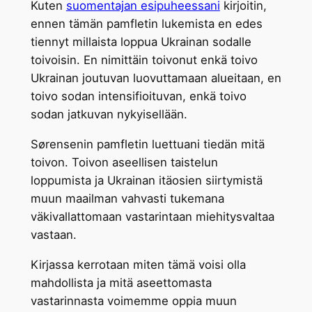
Kuten
suomentajan esipuheessani
kirjoitin,
ennen tämän pamfletin lukemista en edes
tiennyt millaista loppua Ukrainan sodalle
toivoisin. En nimittäin toivonut enkä toivo
Ukrainan joutuvan luovuttamaan alueitaan, en
toivo sodan intensifioituvan, enkä toivo
sodan jatkuvan nykyisellään.
Sørensenin pamfletin luettuani tiedän mitä
toivon. Toivon aseellisen taistelun
loppumista ja Ukrainan itäosien siirtymistä
muun maailman vahvasti tukemana
väkivallattomaan vastarintaan miehitysvaltaa
vastaan.
Kirjassa kerrotaan miten tämä voisi olla
mahdollista ja mitä aseettomasta
vastarinnasta voimemme oppia muun