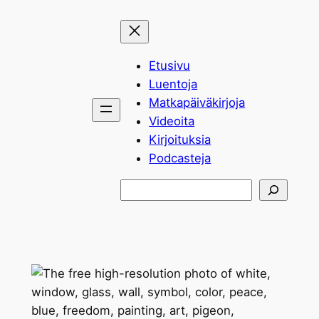
Siirry
sisältöön
Etusivu
Luentoja
Matkapäiväkirjoja
Videoita
Kirjoituksia
Podcasteja
Etsi