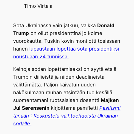
Timo Virtala
Sota Ukrainassa vain jatkuu, vaikka
Donald
Trump
on ollut presidenttinä jo kolme
vuorokautta. Tuskin kovin moni otti tosissaan
hänen
lupaustaan lopettaa sota presidentiksi
noustuaan 24 tunnissa.
Keinoja sodan lopettamiseksi on syytä etsiä
Trumpin diilieistä ja niiden deadlineista
välittämättä. Paljon kaivatun uuden
näkökulmaan rauhan etsintään tuo kesällä
suomentamani ruotsalaisen dosentti
Majken
Jul Sørensenin
kirjoittama pamfletti
Pasifismi
tänään : Keskustelu vaihtoehdoista Ukrainan
sodalle
.