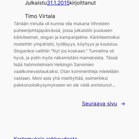
Julkaistu
31.1.2015
kirjoittanut
Timo Virtala
Tänään minulla oli kunnia olla mukana Vihreiden
puheenjohtajapäivässä, jossa julkaistiin puolueen
kärkiteemat, slogan ja kampanjailme. Kärkiteemoiksi
nostettiin ympäristö, työllisyys, köyhyys ja koulutus.
Sloganiksi valittiin ”Nyt jos koskaan.” Tunnelma oli
hyvä, ja pidin myös näkemistäni mainoksista. Tässä
lisää hahmotelmiani Helsingin Sanomien
vaalikonevastauksiksi. Otan kommentteja mielellään
vastaan. Moni asia yhä mietityttää, esimerkiksi
pakkoruotsikysymykseen en ole vielä onnistunut…
Seuraava sivu
→