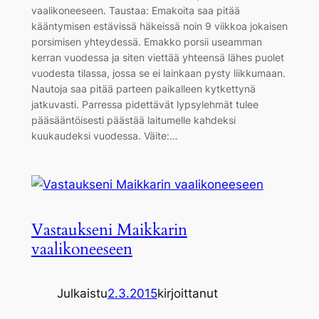
vaalikoneeseen. Taustaa: Emakoita saa pitää
kääntymisen estävissä häkeissä noin 9 viikkoa jokaisen
porsimisen yhteydessä. Emakko porsii useamman
kerran vuodessa ja siten viettää yhteensä lähes puolet
vuodesta tilassa, jossa se ei lainkaan pysty liikkumaan.
Nautoja saa pitää parteen paikalleen kytkettynä
jatkuvasti. Parressa pidettävät lypsylehmät tulee
pääsääntöisesti päästää laitumelle kahdeksi
kuukaudeksi vuodessa. Väite:…
Vastaukseni Maikkarin
vaalikoneeseen
Julkaistu
2.3.2015
kirjoittanut