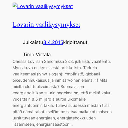
Lovarin vaalikysymykset
Julkaistu
3.4.2015
kirjoittanut
Timo Virtala
Ohessa Loviisan Sanomissa 27.3. julkaistu vaalitentti.
Myös kuva on kyseisestä artikkelista. Tärkein
vaaliteemasi (lyhyt slogan): Ympäristö, globaali
oikeudenmukaisuus ja ihmisarvoinen elämä. 1) Mitä
mieltä olet tuulivoimasta? Suomalaisen
energiapolitiikan suurin ongelma on, että meiltä valuu
vuosittain 8,5 miljardia euroa ulkomaille
energiantuonnin takia. Tulevaisuudessa meidän tulisi
pitää nämä rahat itsellämme satsaamalla kotimaiseen
uusiutuvaan energiaan, energiatehokkuuden
lisäämiseen, energiansäästöön…