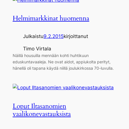
Helmimarkkinat huomenna
Julkaistu
9.2.2015
kirjoittanut
Timo Virtala
Näillä housuilla mennään kohti huhtikuun
eduskuntavaaleja. Ne ovat aidot, appiukolta perityt,
hänellä oli tapana käydä niillä joulukirkossa 70-luvulla.
Loput Iltasanomien
vaalikonevastauksista