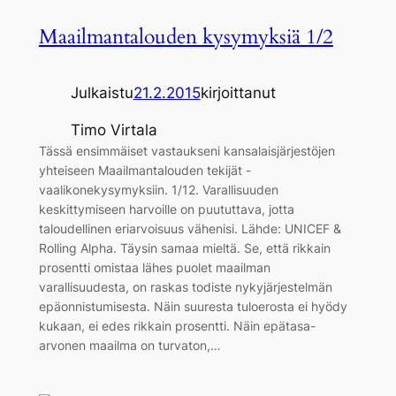
Maailmantalouden kysymyksiä 1/2
Julkaistu
21.2.2015
kirjoittanut
Timo Virtala
Tässä ensimmäiset vastaukseni kansalaisjärjestöjen
yhteiseen Maailmantalouden tekijät -
vaalikonekysymyksiin. 1/12. Varallisuuden
keskittymiseen harvoille on puututtava, jotta
taloudellinen eriarvoisuus vähenisi. Lähde: UNICEF &
Rolling Alpha. Täysin samaa mieltä. Se, että rikkain
prosentti omistaa lähes puolet maailman
varallisuudesta, on raskas todiste nykyjärjestelmän
epäonnistumisesta. Näin suuresta tuloerosta ei hyödy
kukaan, ei edes rikkain prosentti. Näin epätasa-
arvonen maailma on turvaton,…