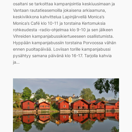
osaltani se tarkoittaa kampanjointia keskiuusimaan ja
Vantaan rautatieasemoilla jokaisena arkiaamuna,
keskiviikkona kahvittelua Lapinjärvellä Monica’s
Monica’s Café klo 10-11 ja torstaina Kertomuksia
rohkeudesta -radio-ohjelmaa klo 9-10 ja sen jälkeen
Vihreiden kampanjabussikiertueeseen osallistumista.
Hyppään kampanjabussiin torstaina Porvoossa vähän
ennen puoltapäivää. Loviisan torille kampanjabussi
pysähtyy samana päivänä klo 16-17. Tarjolla kahvia
ja…