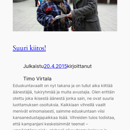
Suuri kiitos!
Julkaistu
20.4.2015
kirjoittanut
Timo Virtala
Eduskuntavaalit on nyt takana ja on tullut aika kiittää
äänestäjiä, tukiryhmää ja muita avustajia. Olen erittäin
otettu joka ikisestä äänestä jonka sain, ne ovat suuria
luottamuksen osoituksia. Kaikkiaan vihreillä vaalit
menivät erinomaisesti, saimme eduskuntaan viisi
kansanedustajapaikkaa lisää. Vihreiden tulos todistaa,
että kampanjani keskeisimmät teemat –