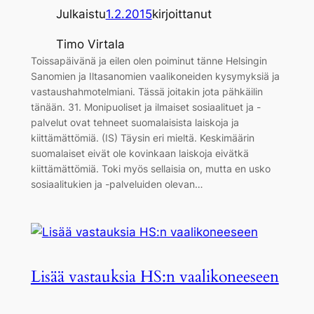
Julkaistu
1.2.2015
kirjoittanut
Timo Virtala
Toissapäivänä ja eilen olen poiminut tänne Helsingin
Sanomien ja Iltasanomien vaalikoneiden kysymyksiä ja
vastaushahmotelmiani. Tässä joitakin jota pähkäilin
tänään. 31. Monipuoliset ja ilmaiset sosiaalituet ja -
palvelut ovat tehneet suomalaisista laiskoja ja
kiittämättömiä. (IS) Täysin eri mieltä. Keskimäärin
suomalaiset eivät ole kovinkaan laiskoja eivätkä
kiittämättömiä. Toki myös sellaisia on, mutta en usko
sosiaalitukien ja -palveluiden olevan…
Lisää vastauksia HS:n vaalikoneeseen