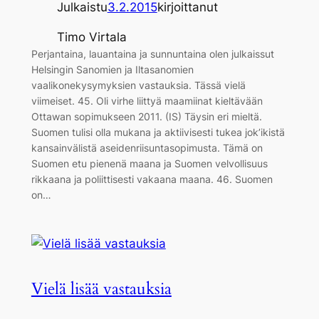
Julkaistu
3.2.2015
kirjoittanut
Timo Virtala
Perjantaina, lauantaina ja sunnuntaina olen julkaissut
Helsingin Sanomien ja Iltasanomien
vaalikonekysymyksien vastauksia. Tässä vielä
viimeiset. 45. Oli virhe liittyä maamiinat kieltävään
Ottawan sopimukseen 2011. (IS) Täysin eri mieltä.
Suomen tulisi olla mukana ja aktiivisesti tukea jok’ikistä
kansainvälistä aseidenriisuntasopimusta. Tämä on
Suomen etu pienenä maana ja Suomen velvollisuus
rikkaana ja poliittisesti vakaana maana. 46. Suomen
on…
Vielä lisää vastauksia