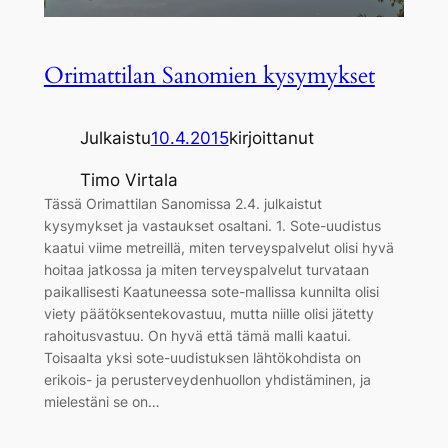
Orimattilan Sanomien kysymykset
Julkaistu
10.4.2015
kirjoittanut
Timo Virtala
Tässä Orimattilan Sanomissa 2.4. julkaistut
kysymykset ja vastaukset osaltani. 1. Sote-uudistus
kaatui viime metreillä, miten terveyspalvelut olisi hyvä
hoitaa jatkossa ja miten terveyspalvelut turvataan
paikallisesti Kaatuneessa sote-mallissa kunnilta olisi
viety päätöksentekovastuu, mutta niille olisi jätetty
rahoitusvastuu. On hyvä että tämä malli kaatui.
Toisaalta yksi sote-uudistuksen lähtökohdista on
erikois- ja perusterveydenhuollon yhdistäminen, ja
mielestäni se on…