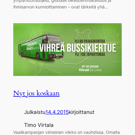
ympäristönsuojelu, globaali oikeudenmukaisuus ja
ihmisarvon kunnioittaminen – ovat tärkeitä yhä…
Nyt jos koskaan
Julkaistu
14.4.2015
kirjoittanut
Timo Virtala
Vaalikampanjan viimeinen viikko on vauhdissa. Omalta