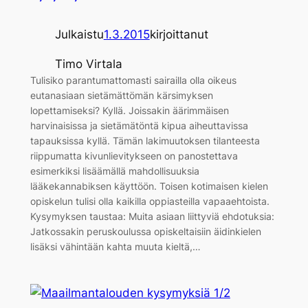
Julkaistu
1.3.2015
kirjoittanut
Timo Virtala
Tulisiko parantumattomasti sairailla olla oikeus
eutanasiaan sietämättömän kärsimyksen
lopettamiseksi? Kyllä. Joissakin äärimmäisen
harvinaisissa ja sietämätöntä kipua aiheuttavissa
tapauksissa kyllä. Tämän lakimuutoksen tilanteesta
riippumatta kivunlievitykseen on panostettava
esimerkiksi lisäämällä mahdollisuuksia
lääkekannabiksen käyttöön. Toisen kotimaisen kielen
opiskelun tulisi olla kaikilla oppiasteilla vapaaehtoista.
Kysymyksen taustaa: Muita asiaan liittyviä ehdotuksia:
Jatkossakin peruskoulussa opiskeltaisiin äidinkielen
lisäksi vähintään kahta muuta kieltä,…