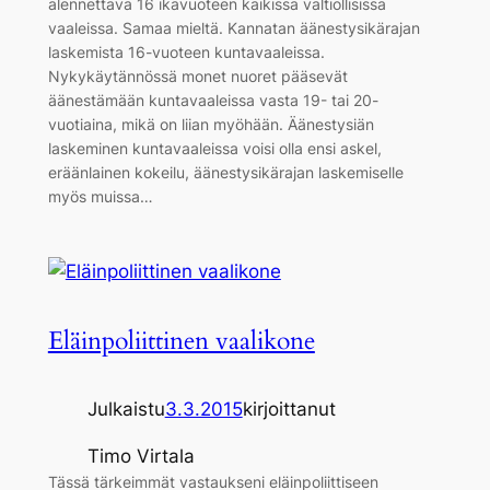
alennettava 16 ikävuoteen kaikissa valtiollisissa
vaaleissa. Samaa mieltä. Kannatan äänestysikärajan
laskemista 16-vuoteen kuntavaaleissa.
Nykykäytännössä monet nuoret pääsevät
äänestämään kuntavaaleissa vasta 19- tai 20-
vuotiaina, mikä on liian myöhään. Äänestysiän
laskeminen kuntavaaleissa voisi olla ensi askel,
eräänlainen kokeilu, äänestysikärajan laskemiselle
myös muissa…
Eläinpoliittinen vaalikone
Julkaistu
3.3.2015
kirjoittanut
Timo Virtala
Tässä tärkeimmät vastaukseni eläinpoliittiseen