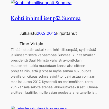
Kohti inhimillisenpää Suomea
Julkaistu
20.2.2015
kirjoittanut
Timo Virtala
Tänään otettiin askel kohti inhimillisempää, syrjinnästä
ja kiusaamisesta vapaampaa Suomea, kun tasavallan
presidentti Sauli Niinistö vahvisti avioliittolain
muutokset. Lakia muutetaan kansalaisaloitteen
pohjalta niin, että jatkossa myös samaa sukupuolta
olevilla on oikeus solmia avioliitto. Laki astuu voimaan
maaliskuussa 2017. Kyseessä on ensimmäinen kerta
kun kansalaisaloite etenee lakimuutokseksi asti. Onnea
aloitteen laatijille, muille asian puolesta ahertaneille ja…