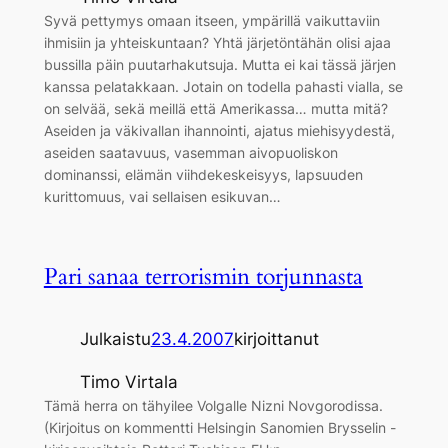
Syvä pettymys omaan itseen, ympärillä vaikuttaviin
ihmisiin ja yhteiskuntaan? Yhtä järjetöntähän olisi ajaa
bussilla päin puutarhakutsuja. Mutta ei kai tässä järjen
kanssa pelatakkaan. Jotain on todella pahasti vialla, se
on selvää, sekä meillä että Amerikassa… mutta mitä?
Aseiden ja väkivallan ihannointi, ajatus miehisyydestä,
aseiden saatavuus, vasemman aivopuoliskon
dominanssi, elämän viihdekeskeisyys, lapsuuden
kurittomuus, vai sellaisen esikuvan…
Pari sanaa terrorismin torjunnasta
Julkaistu
23.4.2007
kirjoittanut
Timo Virtala
Tämä herra on tähyilee Volgalle Nizni Novgorodissa.
(Kirjoitus on kommentti Helsingin Sanomien Brysselin -