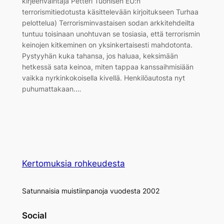
kirjeenvaihtaja Petteri Tuohisen EU:n
terrorismitiedotusta käsittelevään kirjoitukseen Turhaa
pelottelua) Terrorisminvastaisen sodan arkkitehdeilta
tuntuu toisinaan unohtuvan se tosiasia, että terrorismin
keinojen kitkeminen on yksinkertaisesti mahdotonta.
Pystyyhän kuka tahansa, jos haluaa, keksimään
hetkessä sata keinoa, miten tappaa kanssaihmisiään
vaikka nyrkinkokoisella kivellä. Henkilöautosta nyt
puhumattakaan.…
Kertomuksia rohkeudesta
Satunnaisia muistiinpanoja vuodesta 2002
Social