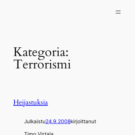
Siirry
sisältöön
Kategoria:
Terrorismi
Heijastuksia
Julkaistu
24.9.2008
kirjoittanut
Timo Virtala