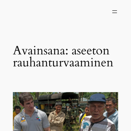
Siirry
sisältöön
Avainsana:
aseeton
rauhanturvaaminen