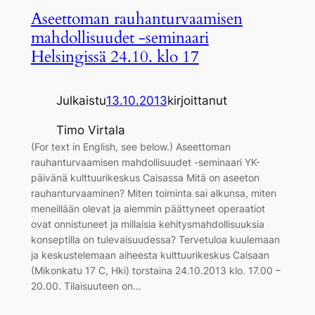
Aseettoman rauhanturvaamisen
mahdollisuudet -seminaari
Helsingissä 24.10. klo 17
Julkaistu
13.10.2013
kirjoittanut
Timo Virtala
(For text in English, see below.) Aseettoman
rauhanturvaamisen mahdollisuudet -seminaari YK-
päivänä kulttuurikeskus Caisassa Mitä on aseeton
rauhanturvaaminen? Miten toiminta sai alkunsa, miten
meneillään olevat ja aiemmin päättyneet operaatiot
ovat onnistuneet ja millaisia kehitysmahdollisuuksia
konseptilla on tulevaisuudessa? Tervetuloa kuulemaan
ja keskustelemaan aiheesta kulttuurikeskus Caisaan
(Mikonkatu 17 C, Hki) torstaina 24.10.2013 klo. 17.00 –
20.00. Tilaisuuteen on…