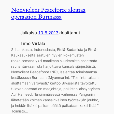
Nonviolent Peaceforce aloittaa
operaation Burmassa
Julkaistu
10.6.2013
kirjoittanut
Timo Virtala
Sri Lankasta, Indonesiasta, Etelä-Sudanista ja Etelä-
Kaukasukselta saatujen hyvien kokemusten
rohkaisemana yksi maailman suurimmista aseetonta
rauhanturvaamista harjoittava kansalaisjärjestöistä,
Nonvoilent Peaceforce (NP), laajentaa toimintaansa
kesäkuussa Burmaan (Myanmariin). ”Toiminta tullaan
aloittamaan varovasti,” kertoo Brysselistä tavoitettu
tulevan operaation maajohtaja, pakistanilaissyntyinen
Atif Hameed. ”Ensimmäisessä vaiheessa Yangoniin
lähetetään kolmen kansainvälisen työntekijän joukko,
ja heidän lisäksi paikan päältä palkataan kaksi lisää.”
Toimisto…