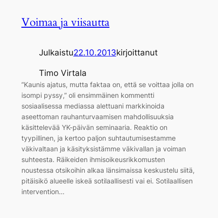
Voimaa ja viisautta
Julkaistu
22.10.2013
kirjoittanut
Timo Virtala
”Kaunis ajatus, mutta faktaa on, että se voittaa jolla on
isompi pyssy,” oli ensimmäinen kommentti
sosiaalisessa mediassa alettuani markkinoida
aseettoman rauhanturvaamisen mahdollisuuksia
käsittelevää YK-päivän seminaaria. Reaktio on
tyypillinen, ja kertoo paljon suhtautumisestamme
väkivaltaan ja käsityksistämme väkivallan ja voiman
suhteesta. Räikeiden ihmisoikeusrikkomusten
noustessa otsikoihin alkaa länsimaissa keskustelu siitä,
pitäisikö alueelle iskeä sotilaallisesti vai ei. Sotilaallisen
intervention…