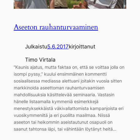
Aseeton rauhanturvaaminen
Julkaistu
5.6.2017
kirjoittanut
Timo Virtala
”Kaunis ajatus, mutta faktaa on, että se voittaa jolla on
isompi pyssy,” kuului ensimmäinen kommentti
sosiaalisessa mediassa alettuani joitakin vuosia sitten
markkinoida aseettoman rauhanturvaamisen
mahdollisuuksia käsittelevää seminaaria. Vastasin
hänelle listaamalla kymmeniä esimerkkejä
menestyksekkäistä väkivallattomista kampanjoista eri
vuosikymmeniltä ja eri puolilta maailmaa. Niissä
aseeton tai heikommin aseistautunut osapuoli on
saanut tahtonsa läpi, tai vähintään löytänyt heitä…