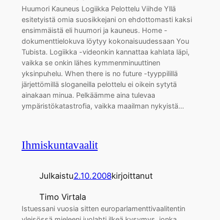
Huumori Kauneus Logiikka Pelottelu Viihde Yllä
esitetyistä omia suosikkejani on ehdottomasti kaksi
ensimmäistä eli huumori ja kauneus. Home -
dokumenttielokuva löytyy kokonaisuudessaan You
Tubista. Logiikka -videonkin kannattaa kahlata läpi,
vaikka se onkin lähes kymmenminuuttinen
yksinpuhelu. When there is no future -tyyppilillä
järjettömillä sloganeilla pelottelu ei oikein sytytä
ainakaan minua. Pelkäämme aina tulevaa
ympäristökatastrofia, vaikka maailman nykyistä…
Ihmiskuntavaalit
Julkaistu
2.10.2008
kirjoittanut
Timo Virtala
Istuessani vuosia sitten europarlamenttivaalitentin
yleisössä mieleeni juolahti ilkeä kysymys, jonka