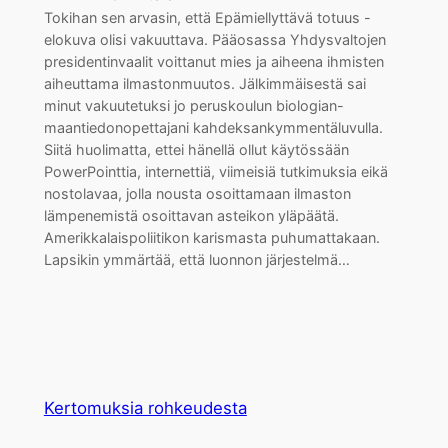
Tokihan sen arvasin, että Epämiellyttävä totuus -
elokuva olisi vakuuttava. Pääosassa Yhdysvaltojen
presidentinvaalit voittanut mies ja aiheena ihmisten
aiheuttama ilmastonmuutos. Jälkimmäisestä sai
minut vakuutetuksi jo peruskoulun biologian-
maantiedonopettajani kahdeksankymmentäluvulla.
Siitä huolimatta, ettei hänellä ollut käytössään
PowerPointtia, internettiä, viimeisiä tutkimuksia eikä
nostolavaa, jolla nousta osoittamaan ilmaston
lämpenemistä osoittavan asteikon yläpäätä.
Amerikkalaispoliitikon karismasta puhumattakaan.
Lapsikin ymmärtää, että luonnon järjestelmä…
Kertomuksia rohkeudesta