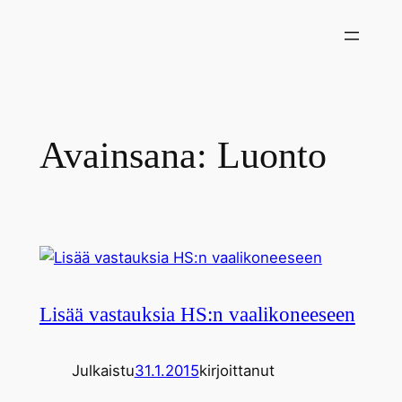
Siirry
sisältöön
Avainsana:
Luonto
Lisää vastauksia HS:n vaalikoneeseen
Julkaistu
31.1.2015
kirjoittanut