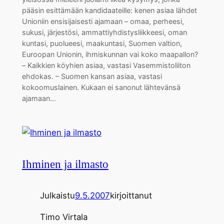
pääsin esittämään kandidaateille: kenen asiaa lähdet
Unioniin ensisijaisesti ajamaan – omaa, perheesi,
sukusi, järjestösi, ammattiyhdistysliikkeesi, oman
kuntasi, puolueesi, maakuntasi, Suomen valtion,
Euroopan Unionin, ihmiskunnan vai koko maapallon?
– Kaikkien köyhien asiaa, vastasi Vasemmistoliiton
ehdokas. – Suomen kansan asiaa, vastasi
kokoomuslainen. Kukaan ei sanonut lähtevänsä
ajamaan…
Ihminen ja ilmasto
Julkaistu
9.5.2007
kirjoittanut
Timo Virtala