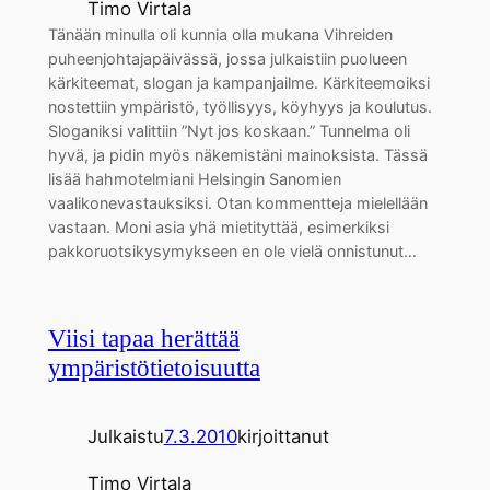
Timo Virtala
Tänään minulla oli kunnia olla mukana Vihreiden
puheenjohtajapäivässä, jossa julkaistiin puolueen
kärkiteemat, slogan ja kampanjailme. Kärkiteemoiksi
nostettiin ympäristö, työllisyys, köyhyys ja koulutus.
Sloganiksi valittiin ”Nyt jos koskaan.” Tunnelma oli
hyvä, ja pidin myös näkemistäni mainoksista. Tässä
lisää hahmotelmiani Helsingin Sanomien
vaalikonevastauksiksi. Otan kommentteja mielellään
vastaan. Moni asia yhä mietityttää, esimerkiksi
pakkoruotsikysymykseen en ole vielä onnistunut…
Viisi tapaa herättää
ympäristötietoisuutta
Julkaistu
7.3.2010
kirjoittanut
Timo Virtala