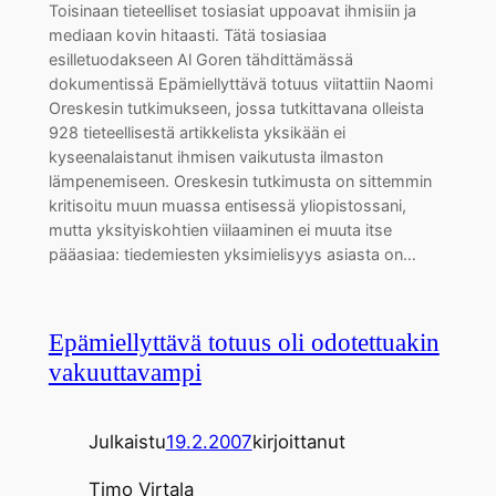
Toisinaan tieteelliset tosiasiat uppoavat ihmisiin ja
mediaan kovin hitaasti. Tätä tosiasiaa
esilletuodakseen Al Goren tähdittämässä
dokumentissä Epämiellyttävä totuus viitattiin Naomi
Oreskesin tutkimukseen, jossa tutkittavana olleista
928 tieteellisestä artikkelista yksikään ei
kyseenalaistanut ihmisen vaikutusta ilmaston
lämpenemiseen. Oreskesin tutkimusta on sittemmin
kritisoitu muun muassa entisessä yliopistossani,
mutta yksityiskohtien viilaaminen ei muuta itse
pääasiaa: tiedemiesten yksimielisyys asiasta on…
Epämiellyttävä totuus oli odotettuakin
vakuuttavampi
Julkaistu
19.2.2007
kirjoittanut
Timo Virtala