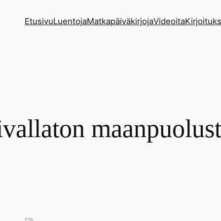
Etusivu
Luentoja
Matkapäiväkirjoja
Videoita
Kirjoituks
vallaton maanpuolus