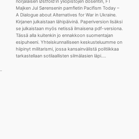
norjalaisen Østfold’in yliopistojen dosentin, FT
Majken Jul Sørensenin pamfletin Pacifism Today –
A Dialogue about Alternatives for War in Ukraine.
Kirjanen julkaistaan lähipäivinä. Paperiversion lisäksi
se julkaistaan myös netissä ilmaisena pdf-versiona.
Tässä alla kuitenkin jo ennakkoon suomentajan
esipuheeni. Yhteiskunnalliseen keskusteluumme on
hiipinyt militarismi, jossa kansainvälistä politiikkaa
tarkastellaan sotilaallisten silmälasien läpi.…
ä…