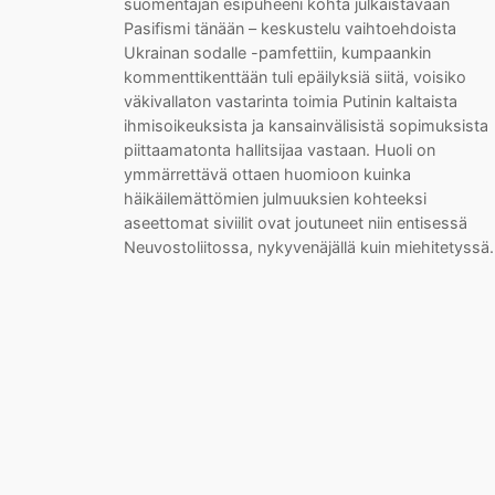
suomentajan esipuheeni kohta julkaistavaan
Pasifismi tänään – keskustelu vaihtoehdoista
Ukrainan sodalle -pamfettiin, kumpaankin
kommenttikenttään tuli epäilyksiä siitä, voisiko
väkivallaton vastarinta toimia Putinin kaltaista
ihmisoikeuksista ja kansainvälisistä sopimuksista
piittaamatonta hallitsijaa vastaan. Huoli on
ymmärrettävä ottaen huomioon kuinka
häikäilemättömien julmuuksien kohteeksi
aseettomat siviilit ovat joutuneet niin entisessä
Neuvostoliitossa, nykyvenäjällä kuin miehitetyss