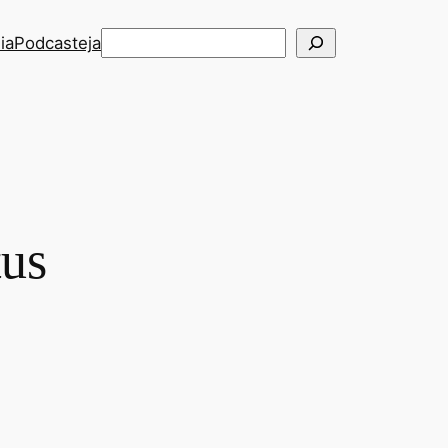
Etsi
ia
Podcasteja
tus