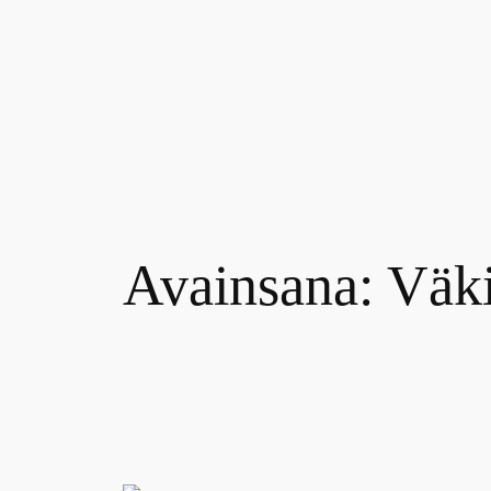
Siirry
sisältöön
Avainsana:
Väki