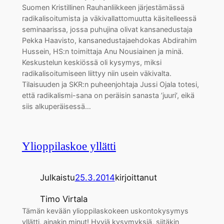
Suomen Kristillinen Rauhanliikkeen järjestämässä
radikalisoitumista ja väkivallattomuutta käsitelleessä
seminaarissa, jossa puhujina olivat kansanedustaja
Pekka Haavisto, kansanedustajaehdokas Abdirahim
Hussein, HS:n toimittaja Anu Nousiainen ja minä.
Keskustelun keskiössä oli kysymys, miksi
radikalisoitumiseen liittyy niin usein väkivalta.
Tilaisuuden ja SKR:n puheenjohtaja Jussi Ojala totesi,
että radikalismi-sana on peräisin sanasta ’juuri’, eikä
siis alkuperäisessä…
Ylioppilaskoe yllätti
Julkaistu
25.3.2014
kirjoittanut
Timo Virtala
Tämän kevään ylioppilaskokeen uskontokysymys
yllätti, ainakin minut! Hyviä kysymyksiä, siitäkin