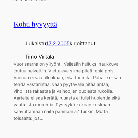
Kohti hyvyyttä
Julkaistu
17.2.2005
kirjoittanut
Timo Virtala
Vuorisaarna on ylilyönti. Veljeään hulluksi haukkuva
joutuu helvettiin. Viettelevä silmä pitää repiä pois.
Vannoa ei saa ollenkaan, eikä tuomita. Pahalle ei saa
tehdä vastarintaa, vaan pyytävälle pitää antaa,
vihollista rakastaa ja vainoojien puolesta rukoilla.
Aarteita ei saa kerätä, ruuasta ei tulisi huolehtia eikä
vaatteista murehtia. Pystyykö kukaan koskaan
saavuttamaan näitä päämääriä? Tuskin. Mutta
toisaalta: jos…