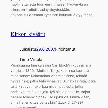
huolimatta, että tuon ensimmäisen kysymyksen
lainas on irroitettu asiayhteydestään.
Kokonaisuudessaan kyseinen kolumni löytyy täältä.
Kirkon kiväärit
Julkaistu
29.6.2007
kirjoittanut
Timo Virtala
Vuorisaarna tanskalaisen Carl Bloch’in kuvaamana
vuodelta 1890. ”Mutta teille, jotka minua kuulette,
minä sanon: Rakastakaa vihamiehiänne, tehkää
hyvää niille, jotka teitä vihaavat. Siunatkaa niitä, jotka
teitä kiroavat, rukoilkaa niiden puolesta, jotka
parjaavat teitä. Jos joku lyö sinua poskelle, tarjoa
hänelle toinenkin poski. Jos joku vie sinulta viitan,
anna hänen ottaa paitasikin.” (Luuk 6: 27-29)
Luennoidessani…