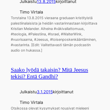
Julkaistu
13.8.2015
kirjoittanut
Timo Virtala
Torstaina 13.8.2015 vieraana graduaan kristityistä
palestiinalaisista ja heidän vastarinnastaan kirjoittava
Kristian Melander. Aiheina #väkivallattomuus,
#teologia, #Palestiina, #Israel, #WalterWink,
#vuorisaarna, #Jeesus, #toisenposkenkääntäminen,
#vastarinta. [Edit: Valitettavasti tämän podcastin
audio on hukassa.]
Saako lyödä takaisin? Mitä Jeesus
tekisi? Entä Gandhi?
Julkaistu
3.1.2015
kirjoittanut
Timo Virtala
Otsikossa olevat kysymykset nousivat mieleeni