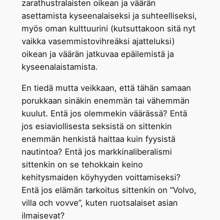
zarathustralaisten oikean ja väärän
asettamista kyseenalaiseksi ja suhteelliseksi,
myös oman kulttuurini (kutsuttakoon sitä nyt
vaikka vasemmistovihreäksi ajatteluksi)
oikean ja väärän jatkuvaa epäilemistä ja
kyseenalaistamista.
En tiedä mutta veikkaan, että tähän samaan
porukkaan sinäkin enemmän tai vähemmän
kuulut. Entä jos olemmekin väärässä? Entä
jos esiaviollisesta seksistä on sittenkin
enemmän henkistä haittaa kuin fyysistä
nautintoa? Entä jos markkinaliberalismi
sittenkin on se tehokkain keino
kehitysmaiden köyhyyden voittamiseksi?
Entä jos elämän tarkoitus sittenkin on “Volvo,
villa och vovve”, kuten ruotsalaiset asian
ilmaisevat?