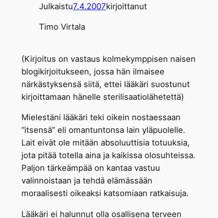
Julkaistu
7.4.2007
kirjoittanut
Timo Virtala
(Kirjoitus on vastaus kolmekymppisen naisen
blogikirjoitukseen, jossa hän ilmaisee
närkästyksensä siitä, ettei lääkäri suostunut
kirjoittamaan hänelle sterilisaatiolähetettä)
Mielestäni lääkäri teki oikein nostaessaan
“itsensä” eli omantuntonsa lain yläpuolelle.
Lait eivät ole mitään absoluuttisia totuuksia,
jota pitää totella aina ja kaikissa olosuhteissa.
Paljon tärkeämpää on kantaa vastuu
valinnoistaan ja tehdä elämässään
moraalisesti oikeaksi katsomiaan ratkaisuja.
Lääkäri ei halunnut olla osallisena terveen