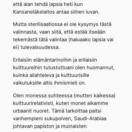
että alan tehdä lapsia heti kun
Kansaneläkelaitos antaa siihen luvan.
Mutta sterilisaatiossa ei ole kysymys tästä
valinnasta, vaan siitä, että estää itseään
tekemästä tätä valintaa (haluaako lapsia vai
ei) tulevaisuudessa.
Erilaisiin elämäntarinoihin ja erilaisiin
kulttuureihin tutustuttuani olen huomannut,
kuinka ailahteleva ja kulttuurisille
vaikutuksille altis ihmismieli on.
Olen monessa suhteessa (mutten kaikessa)
kulttuurirelativisti, kuten monet aikamme
urbaanit nuoret. Tämä tarkoittaa paitsi
vanhempieni sukupolven, Saudi-Arabiaa
johtavan papiston ja muinaisten