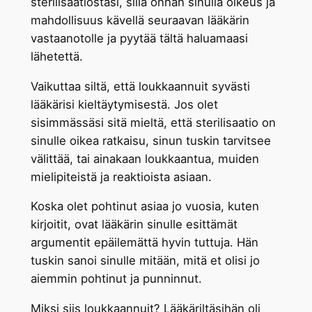
sterilisaatiostasi, sillä onhan sinulla oikeus ja
mahdollisuus kävellä seuraavan lääkärin
vastaanotolle ja pyytää tältä haluamaasi
lähetettä.
Vaikuttaa siltä, että loukkaannuit syvästi
lääkärisi kieltäytymisestä. Jos olet
sisimmässäsi sitä mieltä, että sterilisaatio on
sinulle oikea ratkaisu, sinun tuskin tarvitsee
välittää, tai ainakaan loukkaantua, muiden
mielipiteistä ja reaktioista asiaan.
Koska olet pohtinut asiaa jo vuosia, kuten
kirjoitit, ovat lääkärin sinulle esittämät
argumentit epäilemättä hyvin tuttuja. Hän
tuskin sanoi sinulle mitään, mitä et olisi jo
aiemmin pohtinut ja punninnut.
Miksi siis loukkaannuit? Lääkäriltäsihän oli