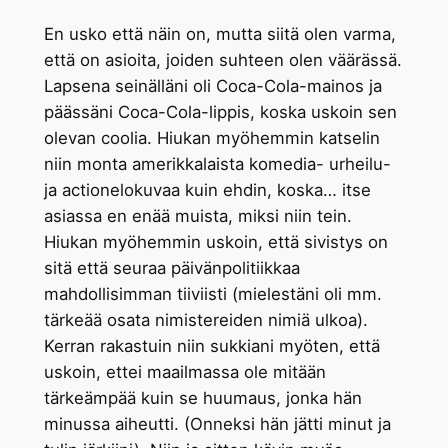
En usko että näin on, mutta siitä olen varma,
että on asioita, joiden suhteen olen väärässä.
Lapsena seinälläni oli Coca-Cola-mainos ja
päässäni Coca-Cola-lippis, koska uskoin sen
olevan coolia. Hiukan myöhemmin katselin
niin monta amerikkalaista komedia- urheilu-
ja actionelokuvaa kuin ehdin, koska… itse
asiassa en enää muista, miksi niin tein.
Hiukan myöhemmin uskoin, että sivistys on
sitä että seuraa päivänpolitiikkaa
mahdollisimman tiiviisti (mielestäni oli mm.
tärkeää osata nimistereiden nimiä ulkoa).
Kerran rakastuin niin sukkiani myöten, että
uskoin, ettei maailmassa ole mitään
tärkeämpää kuin se huumaus, jonka hän
minussa aiheutti. (Onneksi hän jätti minut ja