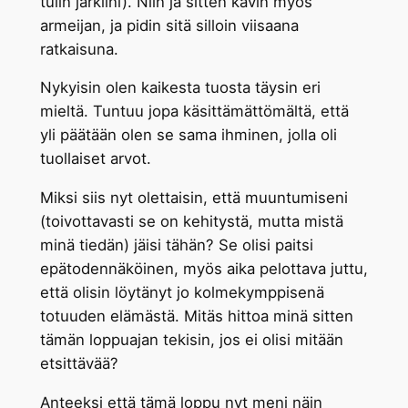
tulin järkiini). Niin ja sitten kävin myös
armeijan, ja pidin sitä silloin viisaana
ratkaisuna.
Nykyisin olen kaikesta tuosta täysin eri
mieltä. Tuntuu jopa käsittämättömältä, että
yli päätään olen se sama ihminen, jolla oli
tuollaiset arvot.
Miksi siis nyt olettaisin, että muuntumiseni
(toivottavasti se on kehitystä, mutta mistä
minä tiedän) jäisi tähän? Se olisi paitsi
epätodennäköinen, myös aika pelottava juttu,
että olisin löytänyt jo kolmekymppisenä
totuuden elämästä. Mitäs hittoa minä sitten
tämän loppuajan tekisin, jos ei olisi mitään
etsittävää?
Anteeksi että tämä loppu nyt meni näin