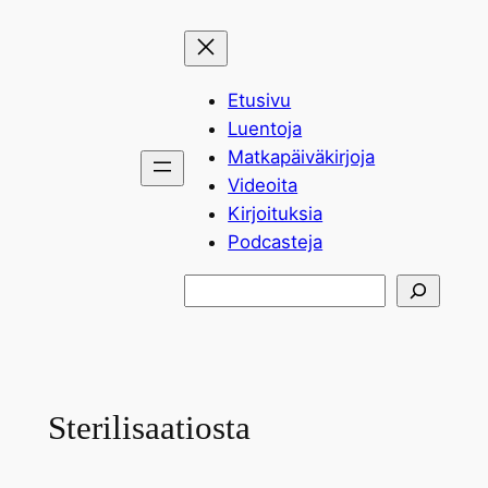
Siirry
sisältöön
Etusivu
Luentoja
Matkapäiväkirjoja
Videoita
Kirjoituksia
Podcasteja
Etsi
Sterilisaatiosta