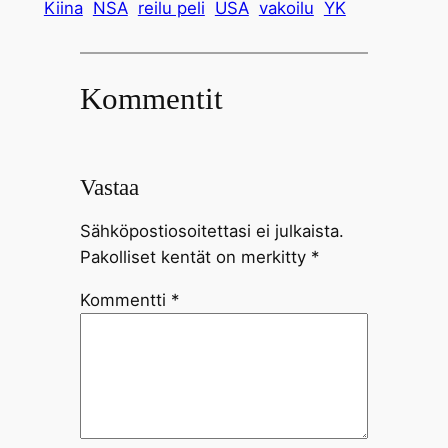
Kiina
NSA
reilu peli
USA
vakoilu
YK
Kommentit
Vastaa
Sähköpostiosoitettasi ei julkaista.
Pakolliset kentät on merkitty
*
Kommentti
*