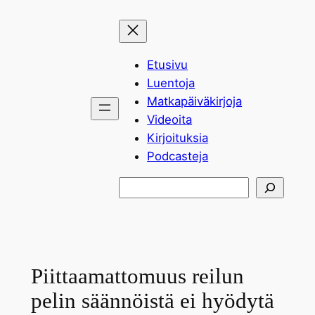
Siirry
sisältöön
Etusivu
Luentoja
Matkapäiväkirjoja
Videoita
Kirjoituksia
Podcasteja
Etsi
Piittaamattomuus reilun
pelin säännöistä ei hyödytä