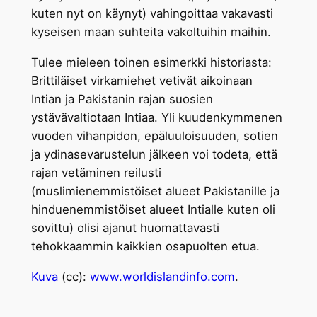
kuten nyt on käynyt) vahingoittaa vakavasti
kyseisen maan suhteita vakoltuihin maihin.
Tulee mieleen toinen esimerkki historiasta:
Brittiläiset virkamiehet vetivät aikoinaan
Intian ja Pakistanin rajan suosien
ystävävaltiotaan Intiaa. Yli kuudenkymmenen
vuoden vihanpidon, epäluuloisuuden, sotien
ja ydinasevarustelun jälkeen voi todeta, että
rajan vetäminen reilusti
(muslimienemmistöiset alueet Pakistanille ja
hinduenemmistöiset alueet Intialle kuten oli
sovittu) olisi ajanut huomattavasti
tehokkaammin kaikkien osapuolten etua.
Kuva
(cc):
www.worldislandinfo.com
.