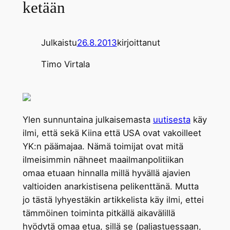
ketään
Julkaistu
26.8.2013
kirjoittanut
Timo Virtala
Ylen sunnuntaina julkaisemasta
uutisesta
käy
ilmi, että sekä Kiina että USA ovat vakoilleet
YK:n päämajaa. Nämä toimijat ovat mitä
ilmeisimmin nähneet maailmanpolitiikan
omaa etuaan hinnalla millä hyvällä ajavien
valtioiden anarkistisena pelikenttänä. Mutta
jo tästä lyhyestäkin artikkelista käy ilmi, ettei
tämmöinen toiminta pitkällä aikavälillä
hyödytä omaa etua, sillä se (paljastuessaan,