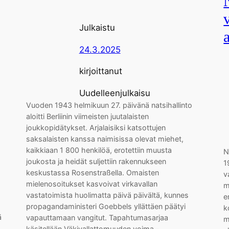
Julkaistu
24.3.2025
kirjoittanut
Uudelleenjulkaisu
Vuoden 1943 helmikuun 27. päivänä natsihallinto
aloitti Berliinin viimeisten juutalaisten
joukkopidätykset. Arjalaisiksi katsottujen
saksalaisten kanssa naimisissa olevat miehet,
kaikkiaan 1 800 henkilöä, erotettiin muusta
N
joukosta ja heidät suljettiin rakennukseen
1
keskustassa Rosenstraßella. Omaisten
v
mielenosoitukset kasvoivat virkavallan
m
vastatoimista huolimatta päivä päivältä, kunnes
e
propagandaministeri Goebbels yllättäen päätyi
k
ä
vapauttamaan vangitut. Tapahtumasarjaa
m
käsitellään Väkivallattomuuden voima -