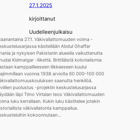
27.1.2025
kirjoittanut
Uudelleenjulkaisu
aanantaina 27.1. Väkivallattomuuden voima -
eskustelusarjassa käsitellään Abdul Ghaffar
hania ja nykyisen Pakistanin alueella vaikuttanutta
hudai Kidmatgar -liikettä. Brittiläistä kolonialismia
astaan kamppailleeseen liikkeeseen kuului
aajimmillaan vuonna 1938 arviolta 60 000–100 000
äkivallattomuuskouluksen saanutta henkilöä.
iviilien puolustus -projektin keskustelusarjassa
äydään läpi Timo Virtalan teos Väkivallattomuuden
oima luku kerrallaan. Kukin luku käsittelee jotakin
istoriallista väkivallatonta kamppailua.
eskusteluihin kokoonnutaan…