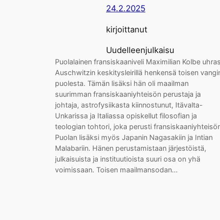
24.2.2025
kirjoittanut
Uudelleenjulkaisu
Puolalainen fransiskaaniveli Maximilian Kolbe uhras
Auschwitzin keskitysleirillä henkensä toisen vangi
puolesta. Tämän lisäksi hän oli maailman
suurimman fransiskaaniyhteisön perustaja ja
johtaja, astrofysiikasta kiinnostunut, Itävalta-
Unkarissa ja Italiassa opiskellut filosofian ja
teologian tohtori, joka perusti fransiskaaniyhteisö
Puolan lisäksi myös Japanin Nagasakiin ja Intian
Malabariin. Hänen perustamistaan järjestöistä,
julkaisuista ja instituutioista suuri osa on yhä
voimissaan. Toisen maailmansodan…