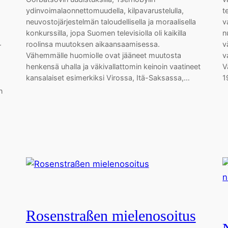
ydinvoimalaonnettomuudella, kilpavarustelulla,
t
neuvostojärjestelmän taloudellisella ja moraalisella
v
konkurssilla, jopa Suomen televisiolla oli kaikilla
n
roolinsa muutoksen aikaansaamisessa.
v
r
Vähemmälle huomiolle ovat jääneet muutosta
v
henkensä uhalla ja väkivallattomin keinoin vaatineet
V
kansalaiset esimerkiksi Virossa, Itä-Saksassa,…
1
n
Rosenstraßen mielenosoitus