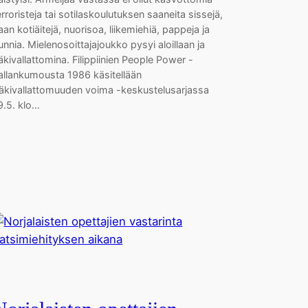
erroristeja tai sotilaskoulutuksen saaneita sissejä,
aan kotiäitejä, nuorisoa, liikemiehiä, pappeja ja
unnia. Mielenosoittajajoukko pysyi aloillaan ja
äkivallattomina. Filippiinien People Power -
allankumousta 1986 käsitellään
äkivallattomuuden voima -keskustelusarjassa
9.5. klo…