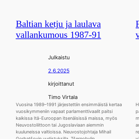
Baltian ketju ja laulava
vallankumous 1987-91
Julkaistu
2.6.2025
kirjoittanut
Timo Virtala
Vuosina 1989–1991 järjestettiin ensimmäistä kertaa
H
vuosikymmeniin vapaat parlamenttivaalit paitsi
p
kaikissa Itä-Euroopan itsenäisissä maissa, myös
m
Neuvostoliittoon tai Jugoslaviaan aiemmin
a
kuuluneissa valtioissa. Neuvostojohtaja Mihail
r
Gorbatšovin uudistuksilla, Tšernobylin
v