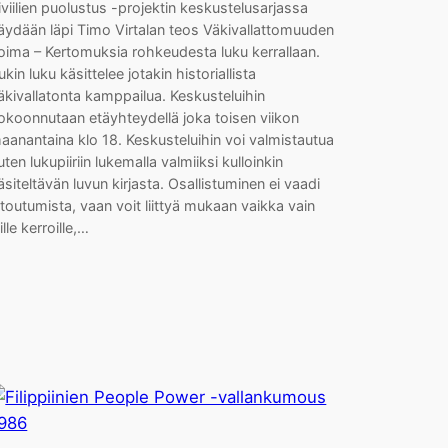
iviilien puolustus -projektin keskustelusarjassa
äydään läpi Timo Virtalan teos Väkivallattomuuden
oima – Kertomuksia rohkeudesta luku kerrallaan.
ukin luku käsittelee jotakin historiallista
äkivallatonta kamppailua. Keskusteluihin
okoonnutaan etäyhteydellä joka toisen viikon
aanantaina klo 18. Keskusteluihin voi valmistautua
uten lukupiiriin lukemalla valmiiksi kulloinkin
äsiteltävän luvun kirjasta. Osallistuminen ei vaadi
itoutumista, vaan voit liittyä mukaan vaikka vain
iille kerroille,…