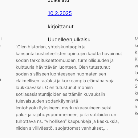
10.2.2025
kirjoittanut
i
M
Uudelleenjulkaisu
n
k
”Olen historian, yhteiskuntaopin ja
K
kansantaloustieteellisten opintojen kautta havainnut
K
sodan tarkoituksettomuuden, turmiollisuuden ja
v
kulttuuria hävittävän luonteen. Olen tutustunut
l
sodan sisäiseen luonteeseen huomaten sen
n
v
eläimellisen raa’aksi ja korkeampia elämänarvoja
S
loukkaavaksi. Olen tutustunut monien
k
sotilasasiantuntijoiden esittämiin kuvauksiin
v
tulevaisuuden sodankäynnistä
h
lentohyökkäyksineen, myrkkykaasuineen sekä
K
palo- ja räjähdyspommeineen, joilla sotilaiden on
tuhottava ns. “vihollisen” kaupunkeja ja keskuksia,
niiden siviiliväestö, suojattomat vanhukset,…