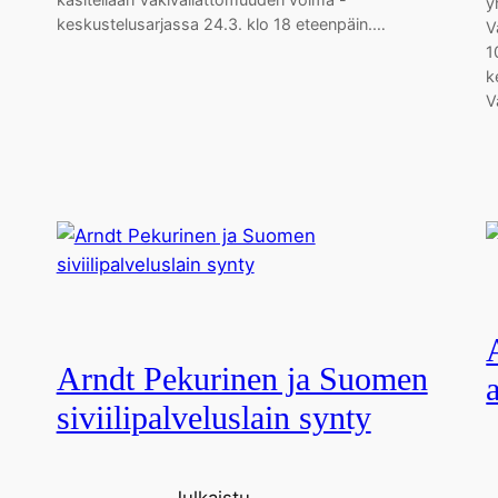
y
keskustelusarjassa 24.3. klo 18 eteenpäin.…
V
1
k
V
Arndt Pekurinen ja Suomen
siviilipalveluslain synty
Julkaistu