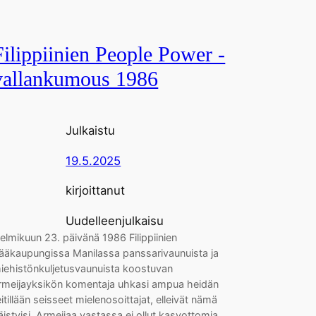
Filippiinien People Power -
vallankumous 1986
Julkaistu
19.5.2025
kirjoittanut
Uudelleenjulkaisu
elmikuun 23. päivänä 1986 Filippiinien
ääkaupungissa Manilassa panssarivaunuista ja
iehistönkuljetusvaunuista koostuvan
rmeijayksikön komentaja uhkasi ampua heidän
eitillään seisseet mielenosoittajat, elleivät nämä
äistyisi. Armeijaa vastassa ei ollut kasvottomia