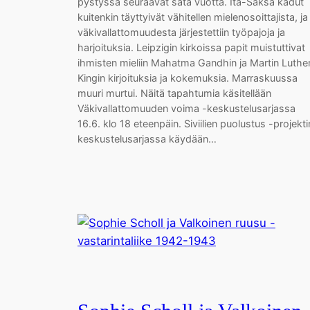
pystyssä seuraavat sata vuotta. Itä-Saksa kadut
kuitenkin täyttyivät vähitellen mielenosoittajista, ja
väkivallattomuudesta järjestettiin työpajoja ja
harjoituksia. Leipzigin kirkoissa papit muistuttivat
ihmisten mieliin Mahatma Gandhin ja Martin Luthe
Kingin kirjoituksia ja kokemuksia. Marraskuussa
muuri murtui. Näitä tapahtumia käsitellään
Väkivallattomuuden voima -keskustelusarjassa
16.6. klo 18 eteenpäin. Siviilien puolustus -projekti
keskustelusarjassa käydään…