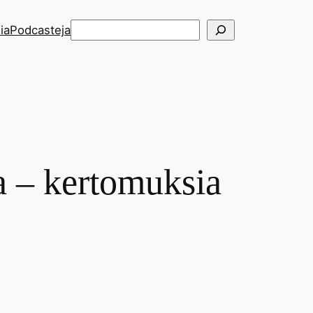
Etsi
ia
Podcasteja
 – kertomuksia