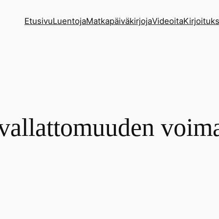
Etusivu
Luentoja
Matkapäiväkirjoja
Videoita
Kirjoituks
vallattomuuden voima