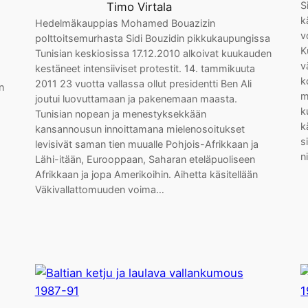
S
Timo Virtala
k
Hedelmäkauppias Mohamed Bouazizin
v
polttoitsemurhasta Sidi Bouzidin pikkukaupungissa
K
Tunisian keskiosissa 17.12.2010 alkoivat kuukauden
v
kestäneet intensiiviset protestit. 14. tammikuuta
k
2011 23 vuotta vallassa ollut presidentti Ben Ali
n
m
joutui luovuttamaan ja pakenemaan maasta.
k
Tunisian nopean ja menestyksekkään
k
kansannousun innoittamana mielenosoitukset
s
levisivät saman tien muualle Pohjois-Afrikkaan ja
n
Lähi-itään, Eurooppaan, Saharan eteläpuoliseen
Afrikkaan ja jopa Amerikoihin. Aihetta käsitellään
Väkivallattomuuden voima…