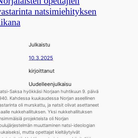
Norjalaisten opettajien
vastarinta natsimiehityksen
aikana
Julkaistu
10.3.2025
kirjoittanut
Uudelleenjulkaisu
atsi-Saksa hyökkäsi Norjaan huhtikuun 9. päivä
940. Kahdessa kuukaudessa Norjan aseellinen
astarinta oli murskattu, ja natsit olivat asettaneet
aalle nukkehallituksen. Yksi nukkehallituksen
nsimmäisiä projekteista oli Norjan
oulujärjestelmän muuttaminen natsi-ideologian
ukaiseksi, mutta opettajat kieltäytyivät