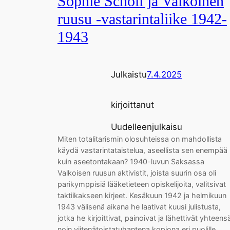
Sophie Scholl ja Valkoinen
ruusu -vastarintaliike 1942-
1943
Julkaistu
7.4.2025
kirjoittanut
Uudelleenjulkaisu
Miten totalitarismin olosuhteissa on mahdollista
käydä vastarintataistelua, aseellista sen enempää
kuin aseetontakaan? 1940-luvun Saksassa
Valkoisen ruusun aktivistit, joista suurin osa oli
parikymppisiä lääketieteen opiskelijoita, valitsivat
taktiikakseen kirjeet. Kesäkuun 1942 ja helmikuun
1943 välisenä aikana he laativat kuusi julistusta,
jotka he kirjoittivat, painoivat ja lähettivät yhteens
noin viitenätoistatuhantena kopiona eri puolille