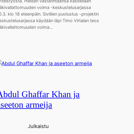
hteistyöstä. Heidän vastarintaansa käsitellään
äkivallattomuuden voima -keskustelusarjassa
0.3. klo 18 eteenpäin. Siviilien puolustus -projektin
eskustelusarjassa käydään läpi Timo Virtalan teos
äkivallattomuuden voima…
Abdul Ghaffar Khan ja
aseeton armeija
Julkaistu