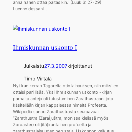
anna hänen ottaa paitasikin.” (Luuk 6: 27-29)
Luennoidessani…
Ihmiskunnan uskonto I
Julkaistu
27.3.2007
kirjoittanut
Timo Virtala
Nyt kun kerran Tagorelta otin lainauksen, niin miksi en
ottaisi pari lisää. Yksi Ihmiskunnan uskonto -kirjan
parhaita anteja oli tutustuminen Zarathustraan, jota
käsitellään kirjan kappaleessa nimeltä Profeetta.
Wikipedia sanoo Zarathustrasta seuraavaa:
”Zarathustra (ZaraÎ¸uštra, monissa kielissä myös
Zoroaster) oli (itä)iranilainen profeetta ja
zarathustralaisuuden perustaja. Uskonnon vaikutus