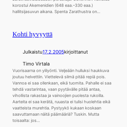
korostui Akemenidien (648 eaa.–330 eaa.)
hallitsijasuvun aikana. Spenta Zarathustra on…
Kohti hyvyyttä
Julkaistu
17.2.2005
kirjoittanut
Timo Virtala
Vuorisaarna on ylilyönti. Veljeään hulluksi haukkuva
joutuu helvettiin. Viettelevä silmä pitää repiä pois.
Vannoa ei saa ollenkaan, eikä tuomita. Pahalle ei saa
tehdä vastarintaa, vaan pyytävälle pitää antaa,
vihollista rakastaa ja vainoojien puolesta rukoilla.
Aarteita ei saa kerätä, ruuasta ei tulisi huolehtia eikä
vaatteista murehtia. Pystyykö kukaan koskaan
saavuttamaan näitä päämääriä? Tuskin. Mutta
toisaalta: jos…