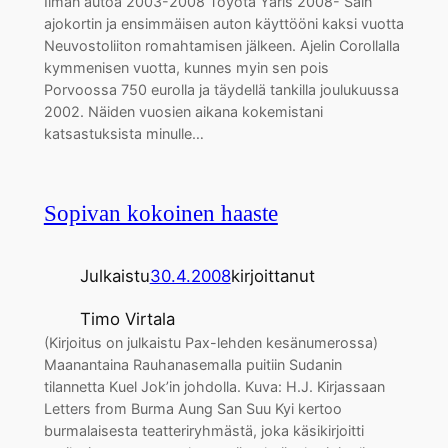
Ilman autoa 2003-2008 Toyota Yaris 2008- Sain
ajokortin ja ensimmäisen auton käyttööni kaksi vuotta
Neuvostoliiton romahtamisen jälkeen. Ajelin Corollalla
kymmenisen vuotta, kunnes myin sen pois
Porvoossa 750 eurolla ja täydellä tankilla joulukuussa
2002. Näiden vuosien aikana kokemistani
katsastuksista minulle…
Sopivan kokoinen haaste
Julkaistu
30.4.2008
kirjoittanut
Timo Virtala
(Kirjoitus on julkaistu Pax-lehden kesänumerossa)
Maanantaina Rauhanasemalla puitiin Sudanin
tilannetta Kuel Jok’in johdolla. Kuva: H.J. Kirjassaan
Letters from Burma Aung San Suu Kyi kertoo
burmalaisesta teatteriryhmästä, joka käsikirjoitti