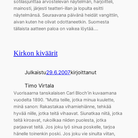
sotilasjunttaa arvostelevan näytelmän, harjoitteli,
mainosti, järjesti teatteri-illan ja lopulta esitti
näytelmänsä. Seuraavana päivänä heidät vangittiin,
aivan kuten he olivat odottaneetkin. Suomesta
tällaista aatteen paloa on vaikea löytää.…
Kirkon kiväärit
Julkaistu
29.6.2007
kirjoittanut
Timo Virtala
Vuorisaarna tanskalaisen Carl Bloch’in kuvaamana
vuodelta 1890. ”Mutta teille, jotka minua kuulette,
minä sanon: Rakastakaa vihamiehiänne, tehkää
hyvää niille, jotka teitä vihaavat. Siunatkaa niitä, jotka
teitä kiroavat, rukoilkaa niiden puolesta, jotka
parjaavat teitä. Jos joku lyö sinua poskelle, tarjoa
hänelle toinenkin poski. Jos joku vie sinulta viitan,