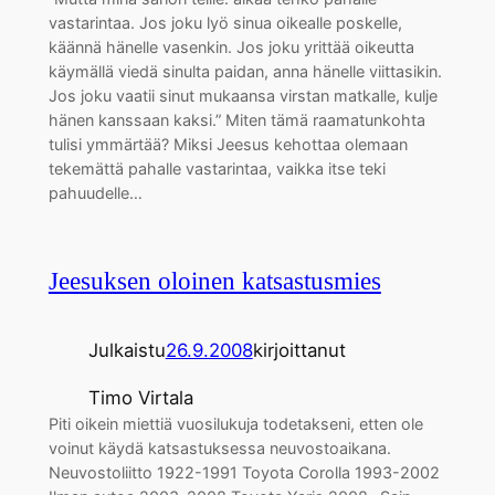
vastarintaa. Jos joku lyö sinua oikealle poskelle,
käännä hänelle vasenkin. Jos joku yrittää oikeutta
käymällä viedä sinulta paidan, anna hänelle viittasikin.
Jos joku vaatii sinut mukaansa virstan matkalle, kulje
hänen kanssaan kaksi.” Miten tämä raamatunkohta
tulisi ymmärtää? Miksi Jeesus kehottaa olemaan
tekemättä pahalle vastarintaa, vaikka itse teki
pahuudelle…
Jeesuksen oloinen katsastusmies
Julkaistu
26.9.2008
kirjoittanut
Timo Virtala
Piti oikein miettiä vuosilukuja todetakseni, etten ole
voinut käydä katsastuksessa neuvostoaikana.
Neuvostoliitto 1922-1991 Toyota Corolla 1993-2002