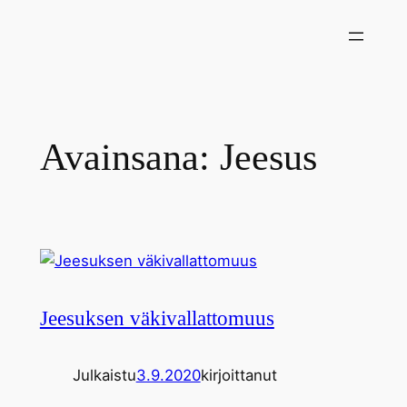
Siirry
sisältöön
Avainsana:
Jeesus
Jeesuksen väkivallattomuus
Julkaistu
3.9.2020
kirjoittanut