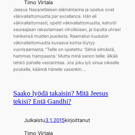
Timo Virtala
Jeesus Nasaretilaisen elämäntarina ja opetus ovat
väkivallattomuutta par excellance. Hän eli
väkivallattomasti, opetti väkivallattomuutta, kehotti
seuraajiaan rakastamaan vihollisiaan, ja lopulta uhrasi
henkensä muiden puolesta. Raamatun kuuluisin
väkivallattomuutta kuvaava kohta löytyy
vuorisaarnasta: “Teille on opetettu: ’Silmä silmästä,
hammas hampaasta.’ Mutta minä sanon teille: älkää
tehkö pahalle vastarintaa. Jos joku lyö sinua oikealle
poskelle, käännä hänelle vasenkin.…
Saako lyödä takaisin? Mitä Jeesus
tekisi? Entä Gandhi?
Julkaistu
3.1.2015
kirjoittanut
Timo Virtala