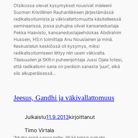
Otsikossa olevat kysymykset nousivat mieleeni
Suomen Kristillinen Rauhanliikkeen järjestämässä
radikalisoitumista ja väkivallattomuutta käsitelleessä
seminaarissa, jossa puhujina olivat kansanedustaja
Pekka Haavisto, kansanedustajaehdokas Abdirahim
Hussein, HS:n toimittaja Anu Nousiainen ja minä.
Keskustelun keskiössä oli kysymys, miksi
radikalisoitumiseen liittyy niin usein väkivalta.
Tilaisuuden ja SKR:n puheenjohtaja Jussi Ojala totesi,
että radikalismi-sana on peräisin sanasta ’juuri’, eikä
siis alkuperäisessä…
Jeesus, Gandhi ja väkivallattomuus
Julkaistu
11.9.2013
kirjoittanut
Timo Virtala
”Mutta minä sanon teille: älkää tehkö pahalle