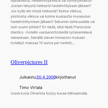
Ajatuksesta, hedelmöityksestä vai synnytyksestä?
Jostain tietystä hetkestä hedelmöityksen jälkeen?
Jos kyllä niin mistä hetkestä? Kolme viikkoa,
yksitoista viikkoa vai kolme kuukautta munasolun
hedelmöittymisen jälkeen? Sekunnin tarkkuudella vai
noin suurin piirtein? En tiedä, eikä tiedä Prenociste
Identico -hotellin vastaanottotiskillä työskentelevä
nainenkaan. Seinällä olevan hinnaston mukaan
hotelliyö maksaa 10 euroa per henkilö,…
Oliverpictures II
Julkaistu
30.4.2009
kirjoittanut
Timo Virtala
Uusia kuvia Oliverista löytyy kuvaa klikkaamalla.