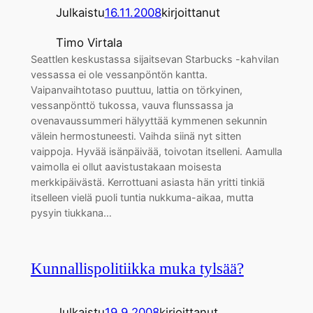
Julkaistu
16.11.2008
kirjoittanut
Timo Virtala
Seattlen keskustassa sijaitsevan Starbucks -kahvilan
vessassa ei ole vessanpöntön kantta.
Vaipanvaihtotaso puuttuu, lattia on törkyinen,
vessanpönttö tukossa, vauva flunssassa ja
ovenavaussummeri hälyyttää kymmenen sekunnin
välein hermostuneesti. Vaihda siinä nyt sitten
vaippoja. Hyvää isänpäivää, toivotan itselleni. Aamulla
vaimolla ei ollut aavistustakaan moisesta
merkkipäivästä. Kerrottuani asiasta hän yritti tinkiä
itselleen vielä puoli tuntia nukkuma-aikaa, mutta
pysyin tiukkana…
Kunnallispolitiikka muka tylsää?
Julkaistu
19.9.2008
kirjoittanut