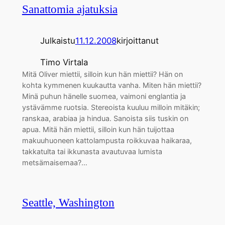
Sanattomia ajatuksia
Julkaistu
11.12.2008
kirjoittanut
Timo Virtala
Mitä Oliver miettii, silloin kun hän miettii? Hän on
kohta kymmenen kuukautta vanha. Miten hän miettii?
Minä puhun hänelle suomea, vaimoni englantia ja
ystävämme ruotsia. Stereoista kuuluu milloin mitäkin;
ranskaa, arabiaa ja hindua. Sanoista siis tuskin on
apua. Mitä hän miettii, silloin kun hän tuijottaa
makuuhuoneen kattolampusta roikkuvaa haikaraa,
takkatulta tai ikkunasta avautuvaa lumista
metsämaisemaa?…
Seattle, Washington