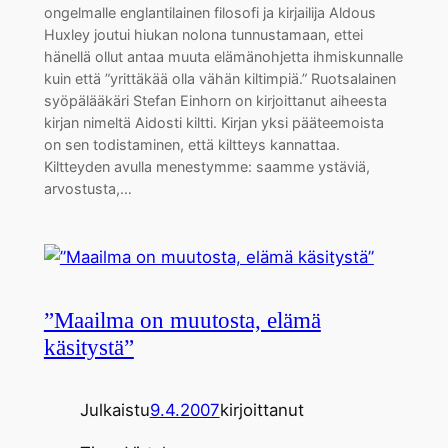
ongelmalle englantilainen filosofi ja kirjailija Aldous
Huxley joutui hiukan nolona tunnustamaan, ettei
hänellä ollut antaa muuta elämänohjetta ihmiskunnalle
kuin että ”yrittäkää olla vähän kiltimpiä.” Ruotsalainen
syöpälääkäri Stefan Einhorn on kirjoittanut aiheesta
kirjan nimeltä Aidosti kiltti. Kirjan yksi pääteemoista
on sen todistaminen, että kiltteys kannattaa.
Kiltteyden avulla menestymme: saamme ystäviä,
arvostusta,…
”Maailma on muutosta, elämä
käsitystä”
Julkaistu
9.4.2007
kirjoittanut