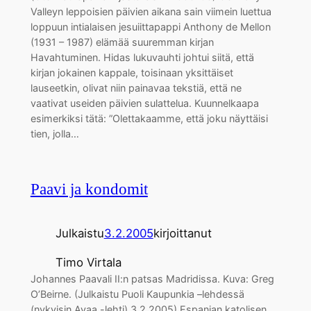
Valleyn leppoisien päivien aikana sain viimein luettua
loppuun intialaisen jesuiittapappi Anthony de Mellon
(1931 – 1987) elämää suuremman kirjan
Havahtuminen. Hidas lukuvauhti johtui siitä, että
kirjan jokainen kappale, toisinaan yksittäiset
lauseetkin, olivat niin painavaa tekstiä, että ne
vaativat useiden päivien sulattelua. Kuunnelkaapa
esimerkiksi tätä: ”Olettakaamme, että joku näyttäisi
tien, jolla…
Paavi ja kondomit
Julkaistu
3.2.2005
kirjoittanut
Timo Virtala
Johannes Paavali II:n patsas Madridissa. Kuva: Greg
O’Beirne. (Julkaistu Puoli Kaupunkia –lehdessä
(nykyisin Avaa -lehti) 3.2.2005) Espanjan katolisen