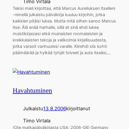
Timo Virtala
Tekisi mieli kirjoittaa, että Marcus Aureliuksen Itselleni
-nimellä julkaistu päiväkirja kuuluu kirjoihin, jotka
kaikkien pitäisi lukea. Mutta mitä siihen sanoo Marcus
itse: Älä enää harhaile, sillä et sinä ehdi lukea
muistikirjasiasi etkä muinaisten roomalaisten ja
kreikkalaisten tekoja ja valikoimia kirjallisuudesta,
jotka varasit vanhuutesi varalle. Kiirehdi siis kohti
päämäärää ja hylkää tyhjät toiveet ja auta itseäsi,…
Havahtuminen
Julkaistu
13.8.2006
kirjoittanut
Timo Virtala
(Ote matkapäiväkirjasta USA: 2006-08) Germany