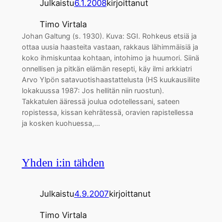
Julkaistu
6.1.2008
kirjoittanut
Timo Virtala
Johan Galtung (s. 1930). Kuva: SGI. Rohkeus etsiä ja
ottaa uusia haasteita vastaan, rakkaus lähimmäisiä ja
koko ihmiskuntaa kohtaan, intohimo ja huumori. Siinä
onnellisen ja pitkän elämän resepti, käy ilmi arkkiatri
Arvo Ylpön satavuotishaastattelusta (HS kuukausiliite
lokakuussa 1987: Jos hellitän niin ruostun).
Takkatulen ääressä joulua odotellessani, sateen
ropistessa, kissan kehrätessä, oravien rapistellessa
ja kosken kuohuessa,…
Yhden i:in tähden
Julkaistu
4.9.2007
kirjoittanut
Timo Virtala