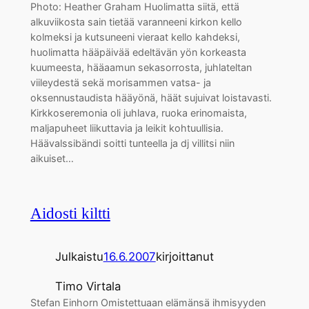
Photo: Heather Graham Huolimatta siitä, että
alkuviikosta sain tietää varanneeni kirkon kello
kolmeksi ja kutsuneeni vieraat kello kahdeksi,
huolimatta hääpäivää edeltävän yön korkeasta
kuumeesta, hääaamun sekasorrosta, juhlateltan
viileydestä sekä morisammen vatsa- ja
oksennustaudista hääyönä, häät sujuivat loistavasti.
Kirkkoseremonia oli juhlava, ruoka erinomaista,
maljapuheet liikuttavia ja leikit kohtuullisia.
Häävalssibändi soitti tunteella ja dj villitsi niin
aikuiset…
Aidosti kiltti
Julkaistu
16.6.2007
kirjoittanut
Timo Virtala
Stefan Einhorn Omistettuaan elämänsä ihmisyyden