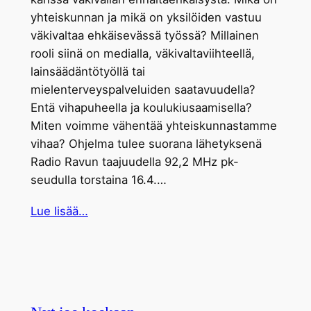
yhteiskunnan ja mikä on yksilöiden vastuu
väkivaltaa ehkäisevässä työssä? Millainen
rooli siinä on medialla, väkivaltaviihteellä,
lainsäädäntötyöllä tai
mielenterveyspalveluiden saatavuudella?
Entä vihapuheella ja koulukiusaamisella?
Miten voimme vähentää yhteiskunnastamme
vihaa? Ohjelma tulee suorana lähetyksenä
Radio Ravun taajuudella 92,2 MHz pk-
seudulla torstaina 16.4.…
Lue lisää…