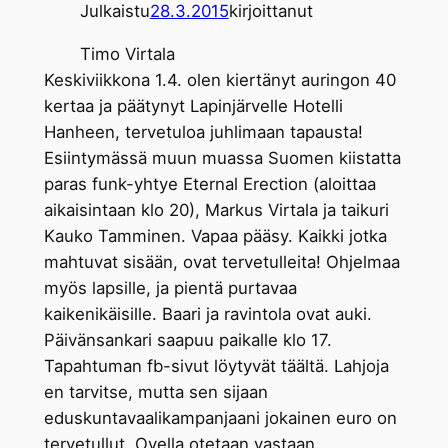
Julkaistu
28.3.2015
kirjoittanut
Timo Virtala
Keskiviikkona 1.4. olen kiertänyt auringon 40
kertaa ja päätynyt Lapinjärvelle Hotelli
Hanheen, tervetuloa juhlimaan tapausta!
Esiintymässä muun muassa Suomen kiistatta
paras funk-yhtye Eternal Erection (aloittaa
aikaisintaan klo 20), Markus Virtala ja taikuri
Kauko Tamminen. Vapaa pääsy. Kaikki jotka
mahtuvat sisään, ovat tervetulleita! Ohjelmaa
myös lapsille, ja pientä purtavaa
kaikenikäisille. Baari ja ravintola ovat auki.
Päivänsankari saapuu paikalle klo 17.
Tapahtuman fb-sivut löytyvät täältä. Lahjoja
en tarvitse, mutta sen sijaan
eduskuntavaalikampanjaani jokainen euro on
tervetullut. Ovella otetaan vastaan