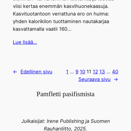
viisi kertaa enemmän kasvihuonekaasuja.
Kasvituotantoon verrattuna ero on huima:
yhden kalorikilon tuottaminen nautakarjaa
kasvattamalla vaatii 160…
Lue lisää…
←
Edellinen sivu
1
…
9
10
11
12
13
…
40
Seuraava sivu
→
Pamfletti pasifismista
Julkaisijat: Irene Publishing ja Suomen
Rauhanliitto, 2025.