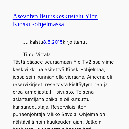
Asevelvollisuuskeskustelu Ylen
Kioski -ohjelmassa
Julkaistu
8.5.2015
kirjoittanut
Timo Virtala
Tästä pääsee seuraamaan Yle TV2:ssa viime
keskiviikkona esitettyä Kioski -ohjelmaa,
jossa sain kunnian olla vieraana. Aiheena oli
reservikirjeet, reservistä kieltäytyminen ja
eroa-armeijasta.fi -sivusto. Toisena
asiantuntijana paikalle oli kutsuttu
kansanedustaja, Reserviläisliiton
puheenjohtaja Mikko Savola. Ohjelma on
nähtävillä noin kuukauden ajan. Jatkoin