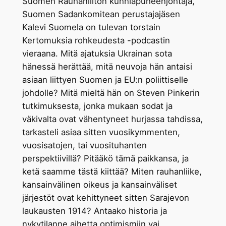
Suomen Rauhanliiton kunniapuheenjohtaja,
Suomen Sadankomitean perustajajäsen
Kalevi Suomela on tulevan torstain
Kertomuksia rohkeudesta -podcastin
vieraana. Mitä ajatuksia Ukrainan sota
hänessä herättää, mitä neuvoja hän antaisi
asiaan liittyen Suomen ja EU:n poliittiselle
johdolle? Mitä mieltä hän on Steven Pinkerin
tutkimuksesta, jonka mukaan sodat ja
väkivalta ovat vähentyneet hurjassa tahdissa,
tarkasteli asiaa sitten vuosikymmenten,
vuosisatojen, tai vuosituhanten
perspektiivillä? Pitääkö tämä paikkansa, ja
ketä saamme tästä kiittää? Miten rauhanliike,
kansainvälinen oikeus ja kansainväliset
järjestöt ovat kehittyneet sitten Sarajevon
laukausten 1914? Antaako historia ja
nykytilanne aihetta optimismiin vai