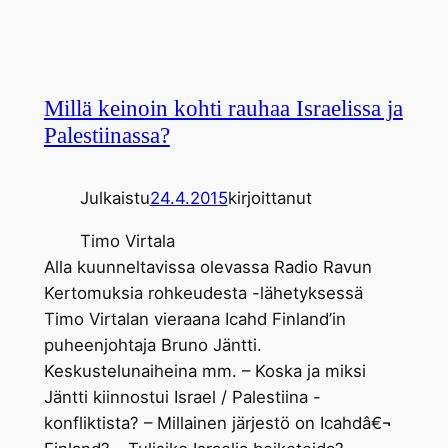
Millä keinoin kohti rauhaa Israelissa ja
Palestiinassa?
Julkaistu
24.4.2015
kirjoittanut
Timo Virtala
Alla kuunneltavissa olevassa Radio Ravun
Kertomuksia rohkeudesta -lähetyksessä
Timo Virtalan vieraana Icahd Finland’in
puheenjohtaja Bruno Jäntti.
Keskustelunaiheina mm. – Koska ja miksi
Jäntti kiinnostui Israel / Palestiina -
konfliktista? – Millainen järjestö on Icahdâ€¬