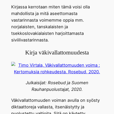
Kirjassa kerrotaan miten tämä voisi olla
mahdollista ja mitä aseettomasta
vastarinnasta voimemme oppia mm.
norjalaisten, tanskalaisten ja
tsekkoslovakialaisten harjoittamasta
siviilivastarinnasta.
Kirja väkivallattomuudesta
Julkaisijat: Rosebud ja Suomen
Rauhanpuolustajat, 2020.
Väkivallattomuuden voiman avulla on syösty
diktaattoreja vallasta, itsenäistytty ja
puolustettu valtioita. Sitä on käytetty