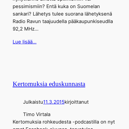
pessimismiin? Entä kuka on Suomelan
sankari? Lähetys tulee suorana lähetyksenä
Radio Ravun taajuudella pääkaupunkiseudlla
92,2 MHz…
Lue lisää…
Kertomuksia eduskunnasta
Julkaistu
11.3.2015
kirjoittanut
Timo Virtala
Kertomuksia rohkeudesta -podcastilla on nyt