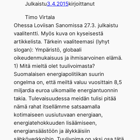
Julkaistu
3.4.2015
kirjoittanut
Timo Virtala
Ohessa Loviisan Sanomissa 27.3. julkaistu
vaalitentti. Myös kuva on kyseisestä
artikkelista. Tärkein vaaliteemasi (lyhyt
slogan): Ympäristö, globaali
oikeudenmukaisuus ja ihmisarvoinen elämä.
1) Mitä mieltä olet tuulivoimasta?
Suomalaisen energiapolitiikan suurin
ongelma on, että meiltä valuu vuosittain 8,5
miljardia euroa ulkomaille energiantuonnin
takia. Tulevaisuudessa meidän tulisi pitää
nämä rahat itsellämme satsaamalla
kotimaiseen uusiutuvaan energiaan,
energiatehokkuuden lisäämiseen,
energiansäästöön ja älykkäisiin
sähköverkkoihin. Tuulivoima on yksi osa tätä