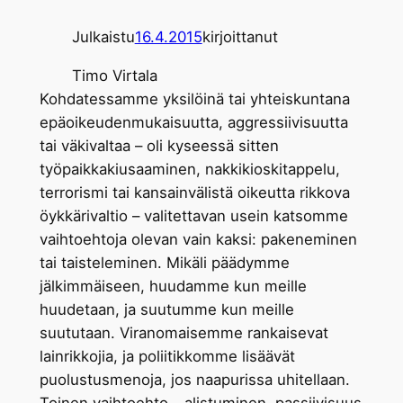
Julkaistu
16.4.2015
kirjoittanut
Timo Virtala
Kohdatessamme yksilöinä tai yhteiskuntana
epäoikeudenmukaisuutta, aggressiivisuutta
tai väkivaltaa – oli kyseessä sitten
työpaikkakiusaaminen, nakkikioskitappelu,
terrorismi tai kansainvälistä oikeutta rikkova
öykkärivaltio – valitettavan usein katsomme
vaihtoehtoja olevan vain kaksi: pakeneminen
tai taisteleminen. Mikäli päädymme
jälkimmäiseen, huudamme kun meille
huudetaan, ja suutumme kun meille
suututaan. Viranomaisemme rankaisevat
lainrikkojia, ja poliitikkomme lisäävät
puolustusmenoja, jos naapurissa uhitellaan.
Toinen vaihtoehto – alistuminen, passiivisuus