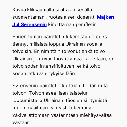
Kuvaa klikkaamalla saat auki kesällä
suomentamani, ruotsalaisen dosentti
Majken
Jul Sørensenin
kirjoittaman pamfletin.
Ennen tämän pamfletin lukemista en edes
tiennyt millaista loppua Ukrainan sodalle
toivoisin. En nimittäin toivonut enkä toivo
Ukrainan joutuvan luovuttamaan alueitaan, en
toivo sodan intensifioituvan, enkä toivo
sodan jatkuvan nykyisellään.
Sørensenin pamfletin luettuani tiedän mitä
toivon. Toivon aseellisen taistelun
loppumista ja Ukrainan itäosien siirtymistä
muun maailman vahvasti tukemana
väkivallattomaan vastarintaan miehitysvaltaa
vastaan.