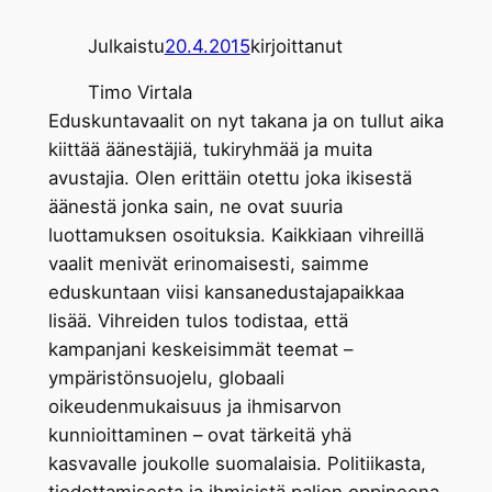
Julkaistu
20.4.2015
kirjoittanut
Timo Virtala
Eduskuntavaalit on nyt takana ja on tullut aika
kiittää äänestäjiä, tukiryhmää ja muita
avustajia. Olen erittäin otettu joka ikisestä
äänestä jonka sain, ne ovat suuria
luottamuksen osoituksia. Kaikkiaan vihreillä
vaalit menivät erinomaisesti, saimme
eduskuntaan viisi kansanedustajapaikkaa
lisää. Vihreiden tulos todistaa, että
kampanjani keskeisimmät teemat –
ympäristönsuojelu, globaali
oikeudenmukaisuus ja ihmisarvon
kunnioittaminen – ovat tärkeitä yhä
kasvavalle joukolle suomalaisia. Politiikasta,