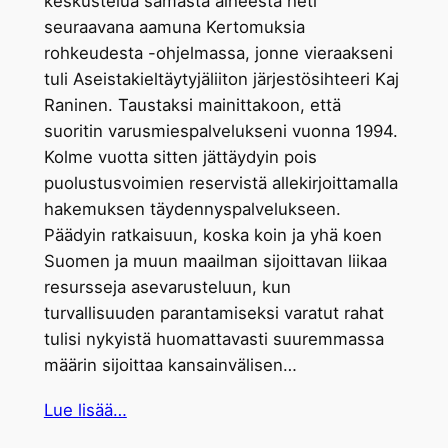
keskustelua samasta aiheesta heti
seuraavana aamuna Kertomuksia
rohkeudesta -ohjelmassa, jonne vieraakseni
tuli Aseistakieltäytyjäliiton järjestösihteeri Kaj
Raninen. Taustaksi mainittakoon, että
suoritin varusmiespalvelukseni vuonna 1994.
Kolme vuotta sitten jättäydyin pois
puolustusvoimien reservistä allekirjoittamalla
hakemuksen täydennyspalvelukseen.
Päädyin ratkaisuun, koska koin ja yhä koen
Suomen ja muun maailman sijoittavan liikaa
resursseja asevarusteluun, kun
turvallisuuden parantamiseksi varatut rahat
tulisi nykyistä huomattavasti suuremmassa
määrin sijoittaa kansainvälisen…
Lue lisää…