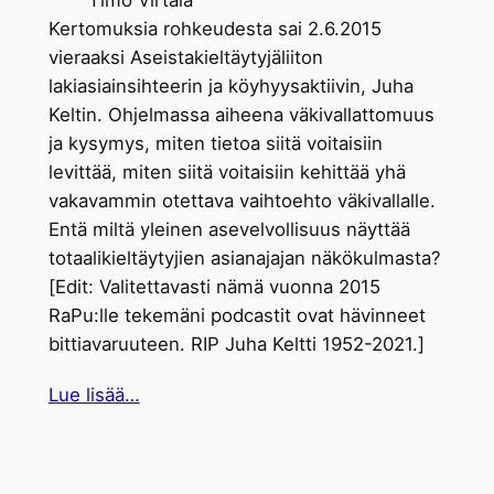
Timo Virtala
Kertomuksia rohkeudesta sai 2.6.2015
vieraaksi Aseistakieltäytyjäliiton
lakiasiainsihteerin ja köyhyysaktiivin, Juha
Keltin. Ohjelmassa aiheena väkivallattomuus
ja kysymys, miten tietoa siitä voitaisiin
levittää, miten siitä voitaisiin kehittää yhä
vakavammin otettava vaihtoehto väkivallalle.
Entä miltä yleinen asevelvollisuus näyttää
totaalikieltäytyjien asianajajan näkökulmasta?
[Edit: Valitettavasti nämä vuonna 2015
RaPu:lle tekemäni podcastit ovat hävinneet
bittiavaruuteen. RIP Juha Keltti 1952-2021.]
Lue lisää…