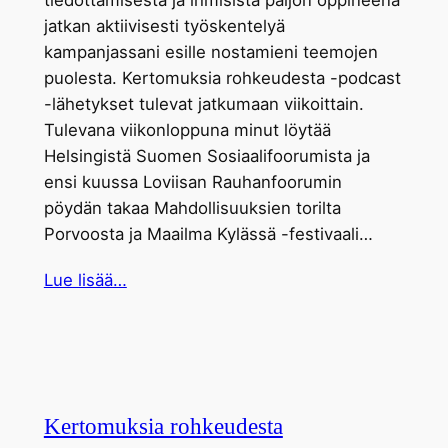
tiedottamisesta ja ihmisistä paljon oppineena
jatkan aktiivisesti työskentelyä
kampanjassani esille nostamieni teemojen
puolesta. Kertomuksia rohkeudesta -podcast
-lähetykset tulevat jatkumaan viikoittain.
Tulevana viikonloppuna minut löytää
Helsingistä Suomen Sosiaalifoorumista ja
ensi kuussa Loviisan Rauhanfoorumin
pöydän takaa Mahdollisuuksien torilta
Porvoosta ja Maailma Kylässä -festivaali…
Lue lisää…
Kertomuksia rohkeudesta