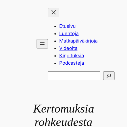
Siirry
sisältöön
Etusivu
Luentoja
Matkapäiväkirjoja
Videoita
Kirjoituksia
Podcasteja
Etsi
Kertomuksia
rohkeudesta