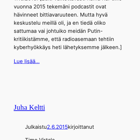
vuonna 2015 tekemäni podcastit ovat
hävinneet bittiavaruuteen. Mutta hyvä
keskustelu meillä oli, ja en tiedä oliko
sattumaa vai johtuiko meidän Putin-
kritiikistämme, että radioasemaan tehtiin
kyberhyökkäys heti lähetyksemme jälkeen.]
Lue lisää…
Juha Keltti
Julkaistu
2.6.2015
kirjoittanut