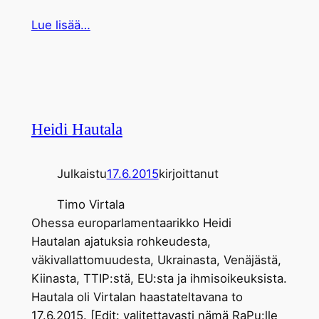
Lue lisää…
Heidi Hautala
Julkaistu
17.6.2015
kirjoittanut
Timo Virtala
Ohessa europarlamentaarikko Heidi
Hautalan ajatuksia rohkeudesta,
väkivallattomuudesta, Ukrainasta, Venäjästä,
Kiinasta, TTIP:stä, EU:sta ja ihmisoikeuksista.
Hautala oli Virtalan haastateltavana to
17.6.2015. [Edit: valitettavasti nämä RaPu:lle