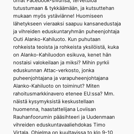
omat Facebook-sivunsa, tervetuloa
tutustumaan & tykkäämään, ja kutsuttehan
mukaan myös ystäviänne! Huomiseen
lähetykseen vieraaksi saapuu kansanedustaja
ja vihreiden eduskuntaryhmän puheenjohtaja
Outi Alanko-Kahiluoto. Kun puhutaan
rohkeista teoista ja rohkeista yksilöistä, kuka
on Alanko-Kahiluodon esikuva, kenet hän
nostaisi valokeilaan ja miksi? Mihin pyrkii
eduskunnan Attac-verkosto, jonka
puheenjohtajana ja varapuheenjohtajana
Alanko-Kahiluoto on toiminut? Miten
rahoitusmarkkinavero etenee EU:ssa? Mm.
näistä kysymyksistä keskustellaan
huomenna, haastattelijana Loviisan
Rauhanfoorumin pääsihteeri ja Uudenmaan
vihreiden eduskuntavaaliehdokas Timo
Virtala. Ohjelma on kuultavissa to klo 9-10