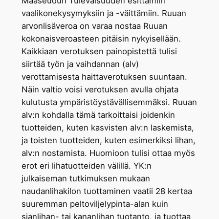
Maaseudun Tulevaisuuden esittämiin
vaalikonekysymyksiin ja -väittämiin. Ruuan
arvonlisäveroa on varaa nostaa Ruuan
kokonaisveroasteen pitäisin nykyisellään.
Kaikkiaan verotuksen painopistettä tulisi
siirtää työn ja vaihdannan (alv)
verottamisesta haittaverotuksen suuntaan.
Näin valtio voisi verotuksen avulla ohjata
kulutusta ympäristöystävällisemmäksi. Ruuan
alv:n kohdalla tämä tarkoittaisi joidenkin
tuotteiden, kuten kasvisten alv:n laskemista,
ja toisten tuotteiden, kuten esimerkiksi lihan,
alv:n nostamista. Huomioon tulisi ottaa myös
erot eri lihatuotteiden välillä. YK:n
julkaiseman tutkimuksen mukaan
naudanlihakilon tuottaminen vaatii 28 kertaa
suuremman peltoviljelypinta-alan kuin
sianlihan- tai kananlihan tuotanto, ja tuottaa