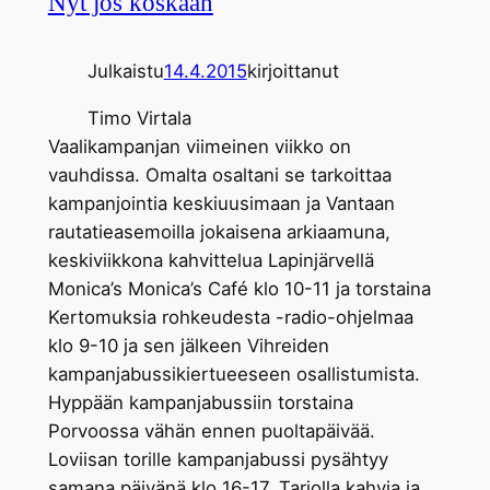
Nyt jos koskaan
Julkaistu
14.4.2015
kirjoittanut
Timo Virtala
Vaalikampanjan viimeinen viikko on
vauhdissa. Omalta osaltani se tarkoittaa
kampanjointia keskiuusimaan ja Vantaan
rautatieasemoilla jokaisena arkiaamuna,
keskiviikkona kahvittelua Lapinjärvellä
Monica’s Monica’s Café klo 10-11 ja torstaina
Kertomuksia rohkeudesta -radio-ohjelmaa
klo 9-10 ja sen jälkeen Vihreiden
kampanjabussikiertueeseen osallistumista.
Hyppään kampanjabussiin torstaina
Porvoossa vähän ennen puoltapäivää.
Loviisan torille kampanjabussi pysähtyy
samana päivänä klo 16-17. Tarjolla kahvia ja