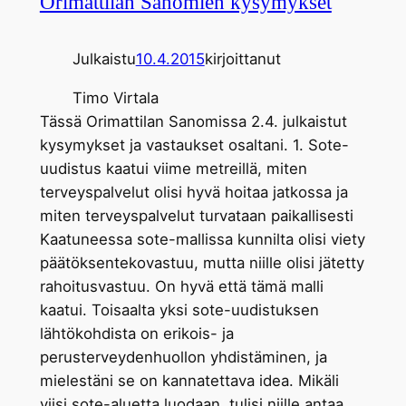
Orimattilan Sanomien kysymykset
Julkaistu
10.4.2015
kirjoittanut
Timo Virtala
Tässä Orimattilan Sanomissa 2.4. julkaistut
kysymykset ja vastaukset osaltani. 1. Sote-
uudistus kaatui viime metreillä, miten
terveyspalvelut olisi hyvä hoitaa jatkossa ja
miten terveyspalvelut turvataan paikallisesti
Kaatuneessa sote-mallissa kunnilta olisi viety
päätöksentekovastuu, mutta niille olisi jätetty
rahoitusvastuu. On hyvä että tämä malli
kaatui. Toisaalta yksi sote-uudistuksen
lähtökohdista on erikois- ja
perusterveydenhuollon yhdistäminen, ja
mielestäni se on kannatettava idea. Mikäli
viisi sote-aluetta luodaan, tulisi niille antaa