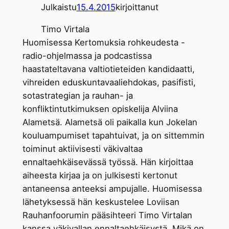
Julkaistu
15.4.2015
kirjoittanut
Timo Virtala
Huomisessa Kertomuksia rohkeudesta -
radio-ohjelmassa ja podcastissa
haastateltavana valtiotieteiden kandidaatti,
vihreiden eduskuntavaaliehdokas, pasifisti,
sotastrategian ja rauhan- ja
konfliktintutkimuksen opiskelija Alviina
Alametsä. Alametsä oli paikalla kun Jokelan
kouluampumiset tapahtuivat, ja on sittemmin
toiminut aktiivisesti väkivaltaa
ennaltaehkäisevässä työssä. Hän kirjoittaa
aiheesta kirjaa ja on julkisesti kertonut
antaneensa anteeksi ampujalle. Huomisessa
lähetyksessä hän keskustelee Loviisan
Rauhanfoorumin pääsihteeri Timo Virtalan
kanssa väkivallan ennaltaehkäisystä. Mikä on