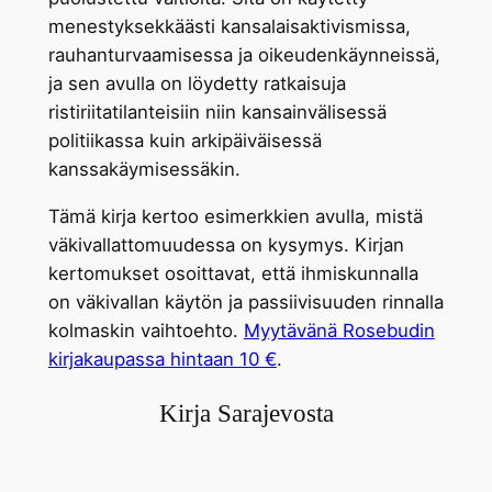
menestyksekkäästi kansalaisaktivismissa,
rauhanturvaamisessa ja oikeudenkäynneissä,
ja sen avulla on löydetty ratkaisuja
ristiriitatilanteisiin niin kansainvälisessä
politiikassa kuin arkipäiväisessä
kanssakäymisessäkin.
Tämä kirja kertoo esimerkkien avulla, mistä
väkivallattomuudessa on kysymys. Kirjan
kertomukset osoittavat, että ihmiskunnalla
on väkivallan käytön ja passiivisuuden rinnalla
kolmaskin vaihtoehto.
Myytävänä Rosebudin
kirjakaupassa hintaan 10 €
.
Kirja Sarajevosta